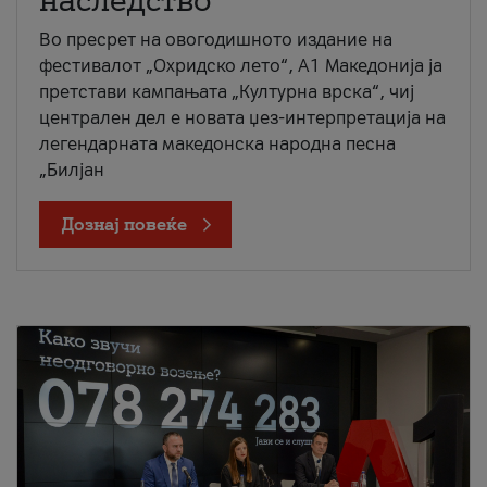
наследство
Во пресрет на овогодишното издание на
фестивалот „Охридско лето“, А1 Македонија ја
претстави кампањата „Културна врска“, чиј
централен дел е новата џез-интерпретација на
легендарната македонска народна песна
„Билјан
Дознај повеќе