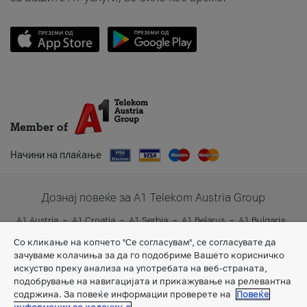
Member of
Начини на плаќање
Дознај повеќе за A1 Telekom Austria Group
A1 Austria
A1 Croatia
A1 Serbia
A1 Belarus
A1 Bulgaria
A1 Slovenia
A1 Digital
Со кликање на копчето "Се согласувам", се согласувате да
зачуваме колачиња за да го подобриме Вашето корисничко
искуство преку анализа на употребата на веб-страната,
подобрување на навигацијата и прикажување на релевантна
содржина. За повеќе информации проверете на
Повеќе