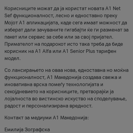
Корисниците можат да ја користат новата А1 Net
Sef функционалност, лесно и едноставно преку
Мојот А1 апликацијата, каде сега имаат можност да
изберат дали зачуваните гигабајти ќе ги разменат за
пакет или сервис за себе или за свој пријател.
Примателот на подарокот исто така треба да биде
корисник на А1 Alfa или A1 Senior Plus тарифен
модел.
Со лансирањето на оваа нова, едноставна но моќна
функционалност, А1 Македонија создава свежа и
иновативна врска помеѓу технологијата и
секојдневието на корисниците, претворајќи ја
лојалноста во вистинско искуство на споделување,
радост и персонализирана вредност.
Контакт за медиуми А1 Македонија:
Емилија Зографска