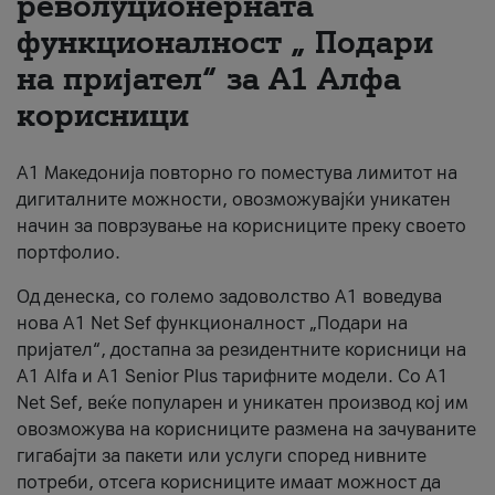
револуционерната
функционалност „ Подари
За нас
на пријател“ за А1 Алфа
#ПодобарОнлајн
корисници
А1 Македонија повторно го поместува лимитот на
дигиталните можности, овозможувајќи уникатен
начин за поврзување на корисниците преку своето
портфолио.
Од денеска, со големо задоволство А1 воведува
нова A1 Net Sef функционалност „Подари на
пријател“, достапна за резидентните корисници на
А1 Alfa и A1 Senior Plus тарифните модели. Со A1
Net Sef, веќе популарен и уникатен производ кој им
овозможува на корисниците размена на зачуваните
гигабајти за пакети или услуги според нивните
потреби, отсега корисниците имаат можност да