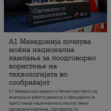
A1 Македонија почнува
моќна национална
кампања за поодговорно
користење на
технологијата во
сообраќајот
A1 Македонија заедно со Министерството за
внатрешни работи денеска и официјално ја
претставија националната општествено
одговорна кампања „Одговорно со