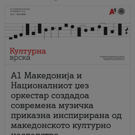
А1 Македонија и
Националниот џез
оркестар создадоа
современа музичка
приказна инспирирана од
македонското културно