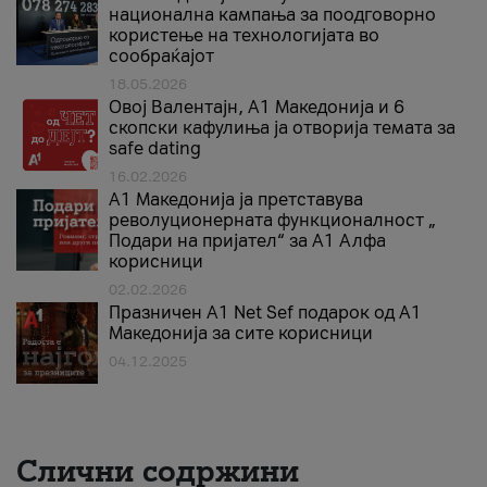
национална кампања за поодговорно
користење на технологијата во
сообраќајот
18.05.2026
Овој Валентајн, A1 Македонија и 6
скопски кафулиња ја отворија темата за
safe dating
16.02.2026
А1 Македонија ја претставува
револуционерната функционалност „
Подари на пријател“ за А1 Алфа
корисници
02.02.2026
Празничен A1 Net Sеf подарок од А1
Македонија за сите корисници
04.12.2025
Слични содржини