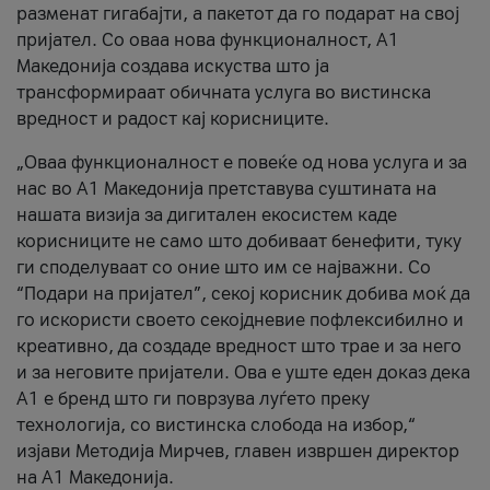
разменат гигабајти, а пакетот да го подарат на свој
пријател. Со оваа нова функционалност, А1
Македонија создава искуства што ја
трансформираат обичната услуга во вистинска
вредност и радост кај корисниците.
„Оваа функционалност е повеќе од нова услуга и за
нас во А1 Македонија претставува суштината на
нашата визија за дигитален екосистем каде
корисниците не само што добиваат бенефити, туку
ги споделуваат со оние што им се најважни. Со
“Подари на пријател”, секој корисник добива моќ да
го искористи своето секојдневие пофлексибилно и
креативно, да создаде вредност што трае и за него
и за неговите пријатели. Ова е уште еден доказ дека
А1 е бренд што ги поврзува луѓето преку
технологија, со вистинска слобода на избор,“
изјави Методија Мирчев, главен извршен директор
на А1 Македонија.