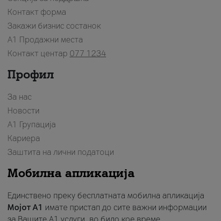
Контакт форма
Закажи бизнис состанок
A1 Продажни места
Контакт центар
077 1234
Профил
За нас
Новости
А1 Групација
Кариера
Заштита на лични податоци
Мобилна апликација
Единствено преку бесплатната мобилна апликација
Мојот A1
имате пристап до сите важни информации
за Вашите A1 услуги, во било кое време.