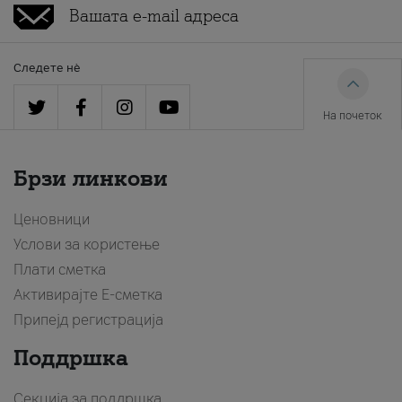
Следете нè
На почеток
Брзи линкови
Ценовници
Услови за користење
Плати сметка
Активирајте Е-сметка
Припејд регистрација
Поддршка
Секција за поддршка