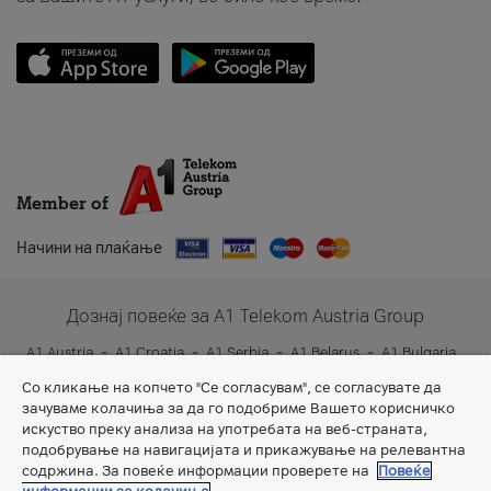
Member of
Начини на плаќање
Дознај повеќе за A1 Telekom Austria Group
A1 Austria
A1 Croatia
A1 Serbia
A1 Belarus
A1 Bulgaria
A1 Slovenia
A1 Digital
Со кликање на копчето "Се согласувам", се согласувате да
зачуваме колачиња за да го подобриме Вашето корисничко
искуство преку анализа на употребата на веб-страната,
подобрување на навигацијата и прикажување на релевантна
содржина. За повеќе информации проверете на
Повеќе