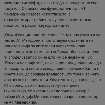
разменат гигабајти, а пакетот да го подарат на свој
пријател. Со оваа нова функционалност, А1
Македонија создава искуства што ја
трансформираат обичната услуга во вистинска
вредност и радост кај корисниците.
„Оваа функционалност е повеќе од нова услуга и за
нас во А1 Македонија претставува суштината на
нашата визија за дигитален екосистем каде
корисниците не само што добиваат бенефити, туку
ги споделуваат со оние што им се најважни. Со
“Подари на пријател”, секој корисник добива моќ да
го искористи своето секојдневие пофлексибилно и
креативно, да создаде вредност што трае и за него
и за неговите пријатели. Ова е уште еден доказ дека
А1 е бренд што ги поврзува луѓето преку
технологија, со вистинска слобода на избор,“
изјави Методија Мирчев, главен извршен директор
на А1 Македонија.