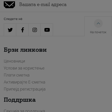
Следете нè
На почеток
Брзи линкови
Ценовници
Услови за користење
Плати сметка
Активирајте Е-сметка
Припејд регистрација
Поддршка
Секција за поддршка