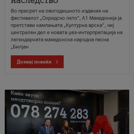
наследство
Во пресрет на овогодишното издание на
фестивалот „Охридско лето“, А1 Македонија ја
претстави кампањата „Културна врска“, чиј
централен дел е новата џез-интерпретација на
легендарната македонска народна песна
„Билјан
Дознај повеќе