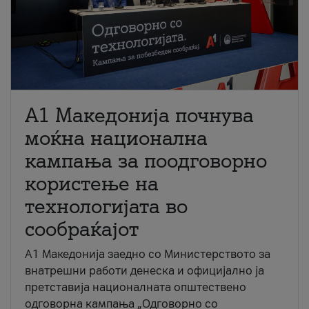
A1 Македонија почнува
моќна национална
кампања за поодговорно
користење на
технологијата во
сообраќајот
A1 Македонија заедно со Министерството за
внатрешни работи денеска и официјално ја
претставија националната општествено
одговорна кампања „Одговорно со