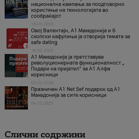
национална кампања за поодговорно
користење на технологијата во
сообраќајот
18.05.2026
Овој Валентајн, A1 Македонија и 6
скопски кафулиња ја отворија темата за
safe dating
16.02.2026
А1 Македонија ја претставува
револуционерната функционалност „
Подари на пријател“ за А1 Алфа
корисници
02.02.2026
Празничен A1 Net Sеf подарок од А1
Македонија за сите корисници
04.12.2025
Слични содржини