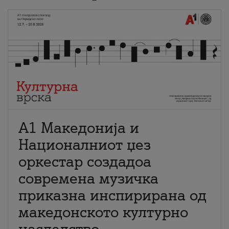
А1 Македонија и
Националниот џез
оркестар создадоа
современа музичка
приказна инспирирана од
македонското културно