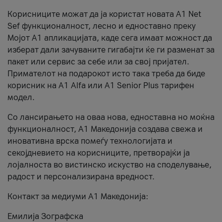
Корисниците можат да ја користат новата А1 Net
Sef функционалност, лесно и едноставно преку
Мојот А1 апликацијата, каде сега имаат можност да
изберат дали зачуваните гигабајти ќе ги разменат за
пакет или сервис за себе или за свој пријател.
Примателот на подарокот исто така треба да биде
корисник на А1 Alfa или A1 Senior Plus тарифен
модел.
Со лансирањето на оваа нова, едноставна но моќна
функционалност, А1 Македонија создава свежа и
иновативна врска помеѓу технологијата и
секојдневието на корисниците, претворајќи ја
лојалноста во вистинско искуство на споделување,
радост и персонализирана вредност.
Контакт за медиуми А1 Македонија:
Емилија Зографска