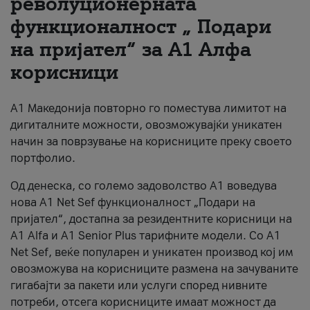
револуционерната
функционалност „ Подари
За нас
на пријател“ за А1 Алфа
#ПодобарОнлајн
корисници
А1 Македонија повторно го поместува лимитот на
дигиталните можности, овозможувајќи уникатен
начин за поврзување на корисниците преку своето
портфолио.
Од денеска, со големо задоволство А1 воведува
нова A1 Net Sef функционалност „Подари на
пријател“, достапна за резидентните корисници на
А1 Alfa и A1 Senior Plus тарифните модели. Со A1
Net Sef, веќе популарен и уникатен производ кој им
овозможува на корисниците размена на зачуваните
гигабајти за пакети или услуги според нивните
потреби, отсега корисниците имаат можност да