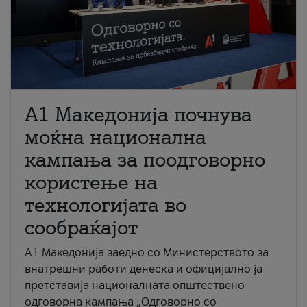
A1 Македонија почнува
моќна национална
кампања за поодговорно
користење на
технологијата во
сообраќајот
A1 Македонија заедно со Министерството за
внатрешни работи денеска и официјално ја
претставија националната општествено
одговорна кампања „Одговорно со