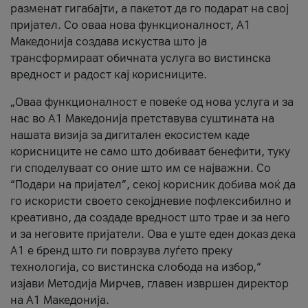
разменат гигабајти, а пакетот да го подарат на свој
пријател. Со оваа нова функционалност, А1
Македонија создава искуства што ја
трансформираат обичната услуга во вистинска
вредност и радост кај корисниците.
„Оваа функционалност е повеќе од нова услуга и за
нас во А1 Македонија претставува суштината на
нашата визија за дигитален екосистем каде
корисниците не само што добиваат бенефити, туку
ги споделуваат со оние што им се најважни. Со
“Подари на пријател”, секој корисник добива моќ да
го искористи своето секојдневие пофлексибилно и
креативно, да создаде вредност што трае и за него
и за неговите пријатели. Ова е уште еден доказ дека
А1 е бренд што ги поврзува луѓето преку
технологија, со вистинска слобода на избор,“
изјави Методија Мирчев, главен извршен директор
на А1 Македонија.