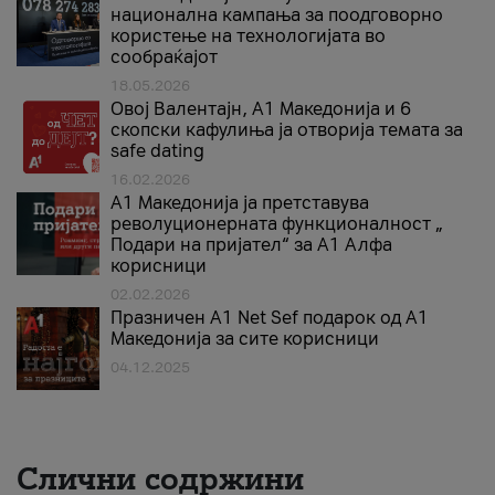
национална кампања за поодговорно
користење на технологијата во
сообраќајот
18.05.2026
Овој Валентајн, A1 Македонија и 6
скопски кафулиња ја отворија темата за
safe dating
16.02.2026
А1 Македонија ја претставува
револуционерната функционалност „
Подари на пријател“ за А1 Алфа
корисници
02.02.2026
Празничен A1 Net Sеf подарок од А1
Македонија за сите корисници
04.12.2025
Слични содржини