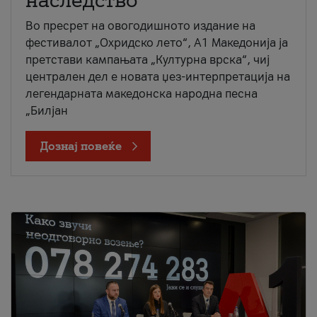
наследство
Во пресрет на овогодишното издание на
фестивалот „Охридско лето“, А1 Македонија ја
претстави кампањата „Културна врска“, чиј
централен дел е новата џез-интерпретација на
легендарната македонска народна песна
„Билјан
Дознај повеќе