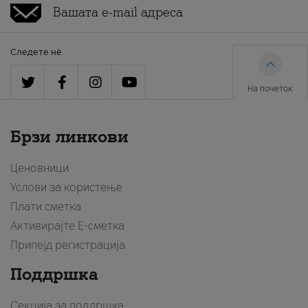
Следете нè
На почеток
Брзи линкови
Ценовници
Услови за користење
Плати сметка
Активирајте Е-сметка
Припејд регистрација
Поддршка
Секција за поддршка