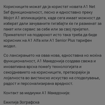
Корисниците можат да ја користат новата А1 Net
Sef функционалност, лесно и едноставно преку
Мојот А1 апликацијата, каде сега имаат можност да
изберат дали зачуваните гигабајти ќе ги разменат за
пакет или сервис за себе или за свој пријател.
Примателот на подарокот исто така треба да биде
корисник на А1 Alfa или A1 Senior Plus тарифен
модел.
Со лансирањето на оваа нова, едноставна но моќна
функционалност, А1 Македонија создава свежа и
иновативна врска помеѓу технологијата и
секојдневието на корисниците, претворајќи ја
лојалноста во вистинско искуство на споделување,
радост и персонализирана вредност.
Контакт за медиуми А1 Македонија:
Емилија Зографска