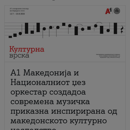
А1 Македонија и
Националниот џез
оркестар создадоа
современа музичка
приказна инспирирана од
македонското културно