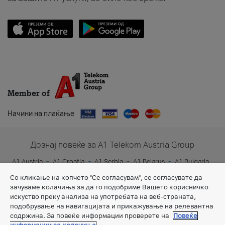
Member of
Начини на плаќање
Дознај повеќе за A1 Telekom Austria Group
A1 Austria
A1 Croatia
A1 Serbia
A1 Belarus
A1 Bulgaria
A1 Slovenia
A1 Digital
Со кликање на копчето "Се согласувам", се согласувате да
зачуваме колачиња за да го подобриме Вашето корисничко
искуство преку анализа на употребата на веб-страната,
подобрување на навигацијата и прикажување на релевантна
содржина. За повеќе информации проверете на
Повеќе