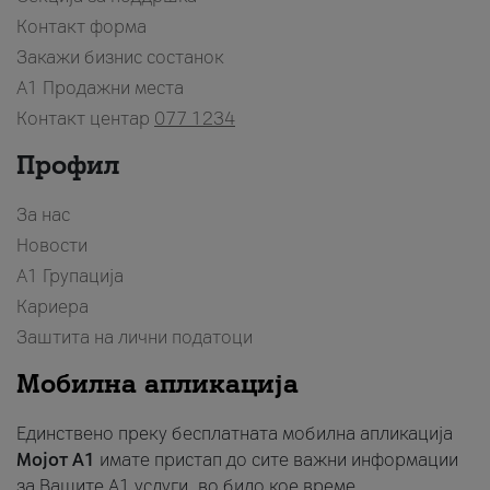
Контакт форма
Закажи бизнис состанок
A1 Продажни места
Контакт центар
077 1234
Профил
За нас
Новости
А1 Групација
Кариера
Заштита на лични податоци
Мобилна апликација
Единствено преку бесплатната мобилна апликација
Мојот A1
имате пристап до сите важни информации
за Вашите A1 услуги, во било кое време.