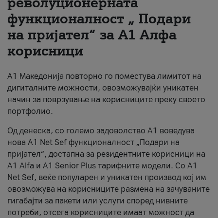
револуционерната
функционалност „ Подари
За нас
на пријател“ за А1 Алфа
#ПодобарОнлајн
корисници
А1 Македонија повторно го поместува лимитот на
дигиталните можности, овозможувајќи уникатен
начин за поврзување на корисниците преку своето
портфолио.
Од денеска, со големо задоволство А1 воведува
нова A1 Net Sef функционалност „Подари на
пријател“, достапна за резидентните корисници на
А1 Alfa и A1 Senior Plus тарифните модели. Со A1
Net Sef, веќе популарен и уникатен производ кој им
овозможува на корисниците размена на зачуваните
гигабајти за пакети или услуги според нивните
потреби, отсега корисниците имаат можност да