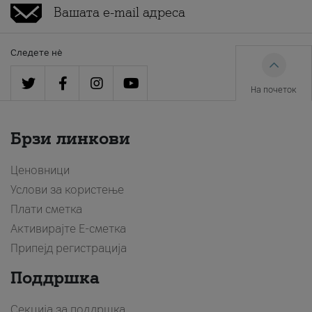
Следете нè
На почеток
Брзи линкови
Ценовници
Услови за користење
Плати сметка
Активирајте Е-сметка
Припејд регистрација
Поддршка
Секција за поддршка