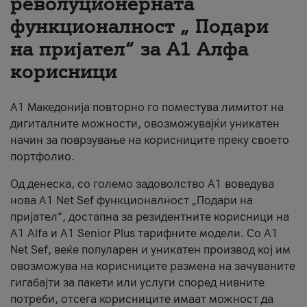
револуционерната
функционалност „ Подари
За нас
на пријател“ за А1 Алфа
#ПодобарОнлајн
корисници
А1 Македонија повторно го поместува лимитот на
дигиталните можности, овозможувајќи уникатен
начин за поврзување на корисниците преку своето
портфолио.
Од денеска, со големо задоволство А1 воведува
нова A1 Net Sef функционалност „Подари на
пријател“, достапна за резидентните корисници на
А1 Alfa и A1 Senior Plus тарифните модели. Со A1
Net Sef, веќе популарен и уникатен производ кој им
овозможува на корисниците размена на зачуваните
гигабајти за пакети или услуги според нивните
потреби, отсега корисниците имаат можност да