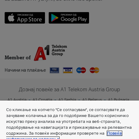
Member of
Начини на плаќање
Дознај повеќе за A1 Telekom Austria Group
A1 Austria
A1 Croatia
A1 Serbia
A1 Belarus
A1 Bulgaria
A1 Slovenia
A1 Digital
Со кликање на копчето "Се согласувам", се согласувате да
зачуваме колачиња за да го подобриме Вашето корисничко
искуство преку анализа на употребата на веб-страната,
подобрување на навигацијата и прикажување на релевантна
содржина. За повеќе информации проверете на
Повеќе