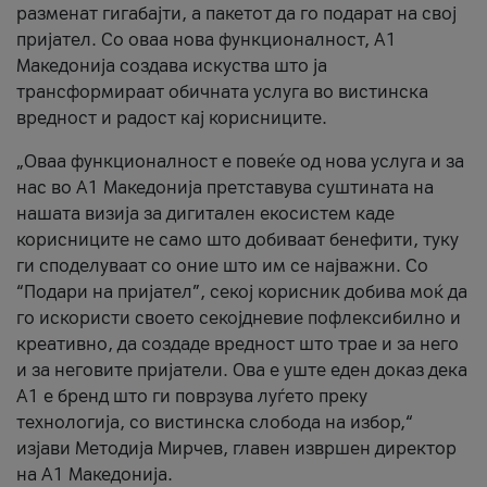
разменат гигабајти, а пакетот да го подарат на свој
пријател. Со оваа нова функционалност, А1
Македонија создава искуства што ја
трансформираат обичната услуга во вистинска
вредност и радост кај корисниците.
„Оваа функционалност е повеќе од нова услуга и за
нас во А1 Македонија претставува суштината на
нашата визија за дигитален екосистем каде
корисниците не само што добиваат бенефити, туку
ги споделуваат со оние што им се најважни. Со
“Подари на пријател”, секој корисник добива моќ да
го искористи своето секојдневие пофлексибилно и
креативно, да создаде вредност што трае и за него
и за неговите пријатели. Ова е уште еден доказ дека
А1 е бренд што ги поврзува луѓето преку
технологија, со вистинска слобода на избор,“
изјави Методија Мирчев, главен извршен директор
на А1 Македонија.