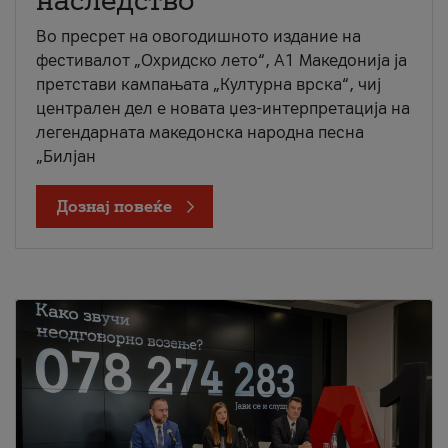
наследство
Во пресрет на овогодишното издание на
фестивалот „Охридско лето“, А1 Македонија ја
претстави кампањата „Културна врска“, чиј
централен дел е новата џез-интерпретација на
легендарната македонска народна песна
„Билјан
Дознај повеќе