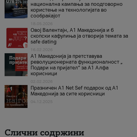
национална кампања за поодговорно
користење на технологијата во
сообраќајот
18.05.2026
Овој Валентајн, A1 Македонија и 6
скопски кафулиња ја отворија темата за
safe dating
16.02.2026
А1 Македонија ја претставува
револуционерната функционалност „
Подари на пријател“ за А1 Алфа
корисници
02.02.2026
Празничен A1 Net Sеf подарок од А1
Македонија за сите корисници
04.12.2025
Слични содржини