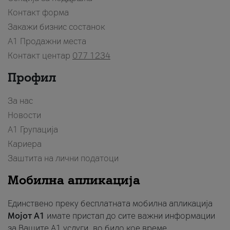
Контакт форма
Закажи бизнис состанок
A1 Продажни места
Контакт центар
077 1234
Профил
За нас
Новости
А1 Групација
Кариера
Заштита на лични податоци
Мобилна апликација
Единствено преку бесплатната мобилна апликација
Мојот A1
имате пристап до сите важни информации
за Вашите A1 услуги, во било кое време.