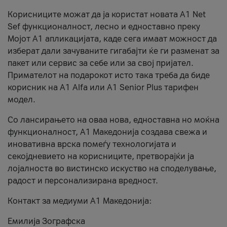
Корисниците можат да ја користат новата А1 Net
Sef функционалност, лесно и едноставно преку
Мојот А1 апликацијата, каде сега имаат можност да
изберат дали зачуваните гигабајти ќе ги разменат за
пакет или сервис за себе или за свој пријател.
Примателот на подарокот исто така треба да биде
корисник на А1 Alfa или A1 Senior Plus тарифен
модел.
Со лансирањето на оваа нова, едноставна но моќна
функционалност, А1 Македонија создава свежа и
иновативна врска помеѓу технологијата и
секојдневието на корисниците, претворајќи ја
лојалноста во вистинско искуство на споделување,
радост и персонализирана вредност.
Контакт за медиуми А1 Македонија:
Емилија Зографска