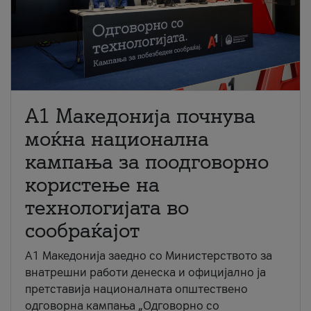
A1 Македонија почнува
моќна национална
кампања за поодговорно
користење на
технологијата во
сообраќајот
A1 Македонија заедно со Министерството за
внатрешни работи денеска и официјално ја
претставија националната општествено
одговорна кампања „Одговорно со