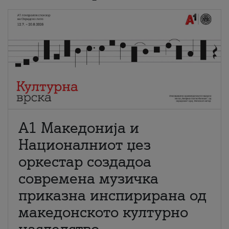
А1 Македонија и
Националниот џез
оркестар создадоа
современа музичка
приказна инспирирана од
македонското културно