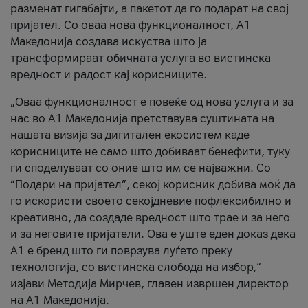
разменат гигабајти, а пакетот да го подарат на свој
пријател. Со оваа нова функционалност, А1
Македонија создава искуства што ја
трансформираат обичната услуга во вистинска
вредност и радост кај корисниците.
„Оваа функционалност е повеќе од нова услуга и за
нас во А1 Македонија претставува суштината на
нашата визија за дигитален екосистем каде
корисниците не само што добиваат бенефити, туку
ги споделуваат со оние што им се најважни. Со
“Подари на пријател”, секој корисник добива моќ да
го искористи своето секојдневие пофлексибилно и
креативно, да создаде вредност што трае и за него
и за неговите пријатели. Ова е уште еден доказ дека
А1 е бренд што ги поврзува луѓето преку
технологија, со вистинска слобода на избор,“
изјави Методија Мирчев, главен извршен директор
на А1 Македонија.