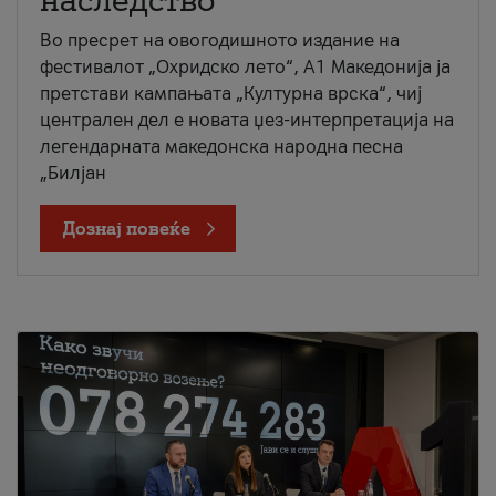
наследство
Во пресрет на овогодишното издание на
фестивалот „Охридско лето“, А1 Македонија ја
претстави кампањата „Културна врска“, чиј
централен дел е новата џез-интерпретација на
легендарната македонска народна песна
„Билјан
Дознај повеќе