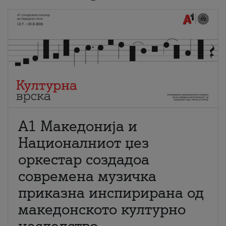
А1 Македонија и
Националниот џез
оркестар создадоа
современа музичка
приказна инспирирана од
македонското културно