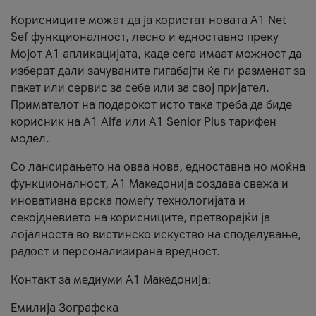
Корисниците можат да ја користат новата А1 Net
Sef функционалност, лесно и едноставно преку
Мојот А1 апликацијата, каде сега имаат можност да
изберат дали зачуваните гигабајти ќе ги разменат за
пакет или сервис за себе или за свој пријател.
Примателот на подарокот исто така треба да биде
корисник на А1 Alfa или A1 Senior Plus тарифен
модел.
Со лансирањето на оваа нова, едноставна но моќна
функционалност, А1 Македонија создава свежа и
иновативна врска помеѓу технологијата и
секојдневието на корисниците, претворајќи ја
лојалноста во вистинско искуство на споделување,
радост и персонализирана вредност.
Контакт за медиуми А1 Македонија:
Емилија Зографска