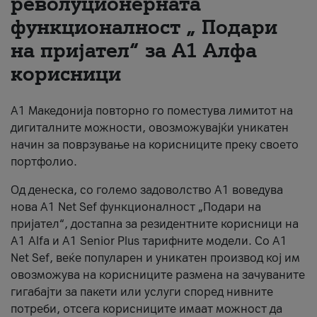
револуционерната
функционалност „ Подари
За нас
на пријател“ за А1 Алфа
#ПодобарОнлајн
корисници
А1 Македонија повторно го поместува лимитот на
дигиталните можности, овозможувајќи уникатен
начин за поврзување на корисниците преку своето
портфолио.
Од денеска, со големо задоволство А1 воведува
нова A1 Net Sef функционалност „Подари на
пријател“, достапна за резидентните корисници на
А1 Alfa и A1 Senior Plus тарифните модели. Со A1
Net Sef, веќе популарен и уникатен производ кој им
овозможува на корисниците размена на зачуваните
гигабајти за пакети или услуги според нивните
потреби, отсега корисниците имаат можност да