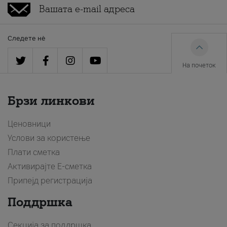
Следете нè
На почеток
Брзи линкови
Ценовници
Услови за користење
Плати сметка
Активирајте Е-сметка
Припејд регистрација
Поддршка
Секција за поддршка