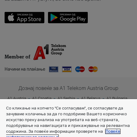
Member of
Начини на плаќање
Дознај повеќе за A1 Telekom Austria Group
A1 Austria
A1 Croatia
A1 Serbia
A1 Belarus
A1 Bulgaria
A1 Slovenia
A1 Digital
Со кликање на копчето "Се согласувам", се согласувате да
зачуваме колачиња за да го подобриме Вашето корисничко
искуство преку анализа на употребата на веб-страната,
подобрување на навигацијата и прикажување на релевантна
содржина. За повеќе информации проверете на
Повеќе