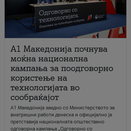
A1 Македонија почнува
моќна национална
кампања за поодговорно
користење на
технологијата во
сообраќајот
A1 Македонија заедно со Министерството за
внатрешни работи денеска и официјално ја
претставија националната општествено
одговорна кампања „Одговорно со