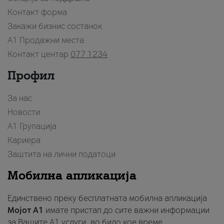
Контакт форма
Закажи бизнис состанок
A1 Продажни места
Контакт центар
077 1234
Профил
За нас
Новости
А1 Групација
Кариера
Заштита на лични податоци
Мобилна апликација
Единствено преку бесплатната мобилна апликација
Мојот A1
имате пристап до сите важни информации
за Вашите A1 услуги, во било кое време.