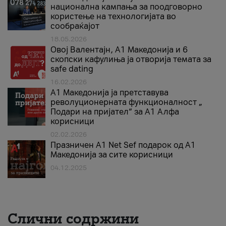
национална кампања за поодговорно
користење на технологијата во
сообраќајот
18.05.2026
Овој Валентајн, A1 Македонија и 6
скопски кафулиња ја отворија темата за
safe dating
16.02.2026
А1 Македонија ја претставува
револуционерната функционалност „
Подари на пријател“ за А1 Алфа
корисници
02.02.2026
Празничен A1 Net Sеf подарок од А1
Македонија за сите корисници
04.12.2025
Слични содржини