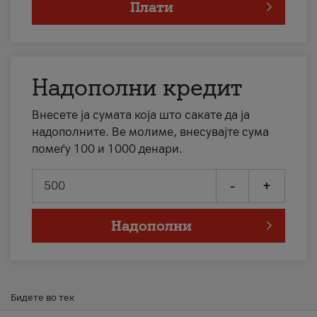
Плати
Надополни кредит
Внесете ја сумата која што сакате да ја
надополните. Ве молиме, внесувајте сума
помеѓу 100 и 1000 денари.
-
+
Надополни
Бидете во тек