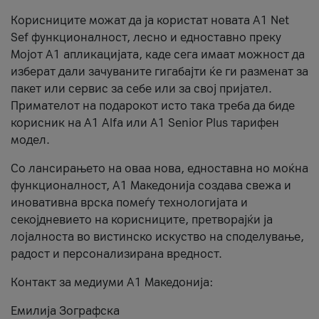
Корисниците можат да ја користат новата А1 Net
Sef функционалност, лесно и едноставно преку
Мојот А1 апликацијата, каде сега имаат можност да
изберат дали зачуваните гигабајти ќе ги разменат за
пакет или сервис за себе или за свој пријател.
Примателот на подарокот исто така треба да биде
корисник на А1 Alfa или A1 Senior Plus тарифен
модел.
Со лансирањето на оваа нова, едноставна но моќна
функционалност, А1 Македонија создава свежа и
иновативна врска помеѓу технологијата и
секојдневието на корисниците, претворајќи ја
лојалноста во вистинско искуство на споделување,
радост и персонализирана вредност.
Контакт за медиуми А1 Македонија:
Емилија Зографска