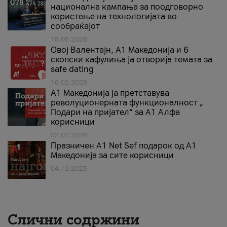
национална кампања за поодговорно
користење на технологијата во
сообраќајот
18.05.2026
Овој Валентајн, A1 Македонија и 6
скопски кафулиња ја отворија темата за
safe dating
16.02.2026
А1 Македонија ја претставува
револуционерната функционалност „
Подари на пријател“ за А1 Алфа
корисници
02.02.2026
Празничен A1 Net Sеf подарок од А1
Македонија за сите корисници
04.12.2025
Слични содржини