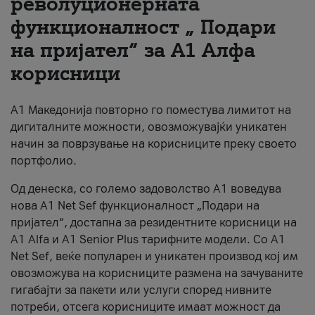
револуционерната
функционалност „ Подари
За нас
на пријател“ за А1 Алфа
#ПодобарОнлајн
корисници
А1 Македонија повторно го поместува лимитот на
дигиталните можности, овозможувајќи уникатен
начин за поврзување на корисниците преку своето
портфолио.
Од денеска, со големо задоволство А1 воведува
нова A1 Net Sef функционалност „Подари на
пријател“, достапна за резидентните корисници на
А1 Alfa и A1 Senior Plus тарифните модели. Со A1
Net Sef, веќе популарен и уникатен производ кој им
овозможува на корисниците размена на зачуваните
гигабајти за пакети или услуги според нивните
потреби, отсега корисниците имаат можност да