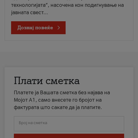
технологијата“, насочена кон подигнување на
јавната свест...
Дознај повеќе
Плати сметка
Платете ја Вашата сметка без најава на
Мојот А1, само внесете го бројот на
фактурата што сакате да ја платите.
Број на сметка