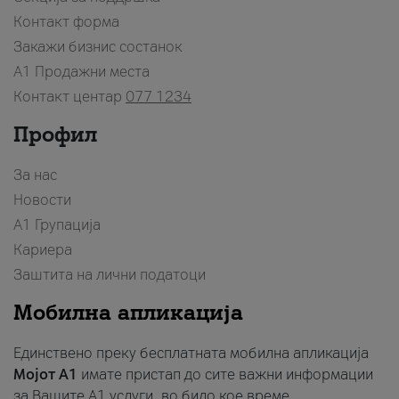
Контакт форма
Закажи бизнис состанок
A1 Продажни места
Контакт центар
077 1234
Профил
За нас
Новости
А1 Групација
Кариера
Заштита на лични податоци
Мобилна апликација
Единствено преку бесплатната мобилна апликација
Мојот A1
имате пристап до сите важни информации
за Вашите A1 услуги, во било кое време.