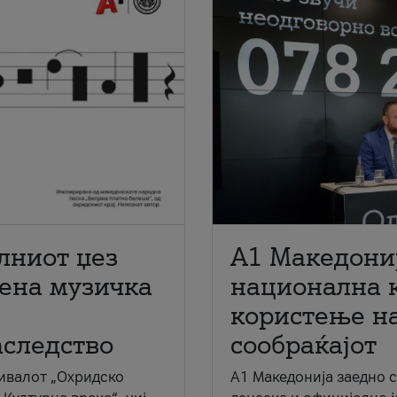
лниот џез
A1 Македони
мена музичка
национална 
користење на
аследство
сообраќајот
ивалот „Охридско
A1 Македонија заедно 