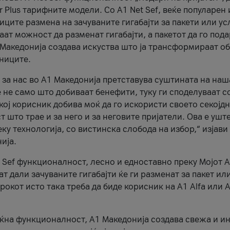
r Plus тарифните модели. Со A1 Net Sef, веќе популарен 
ците размена на зачуваните гигабајти за пакети или ус
ат можност да разменат гигабајти, а пакетот да го пода
1 Македонија создава искуства што ја трансформираат о
сниците.
 за нас во А1 Македонија претставува суштината на наш
 не само што добиваат бенефити, туку ги споделуваат с
екој корисник добива моќ да го искористи своето секојд
 што трае и за него и за неговите пријатели. Ова е ушт
еку технологија, со вистинска слобода на избор,“ изјави
ија.
 Sef функционалност, лесно и едноставно преку Мојот 
т дали зачуваните гигабајти ќе ги разменат за пакет ил
рокот исто така треба да биде корисник на А1 Alfa или A
оќна функционалност, А1 Македонија создава свежа и и