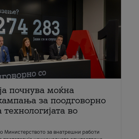
ја почнува моќна
кампања за поодговорно
 технологијата во
со Министерството за внатрешни работи