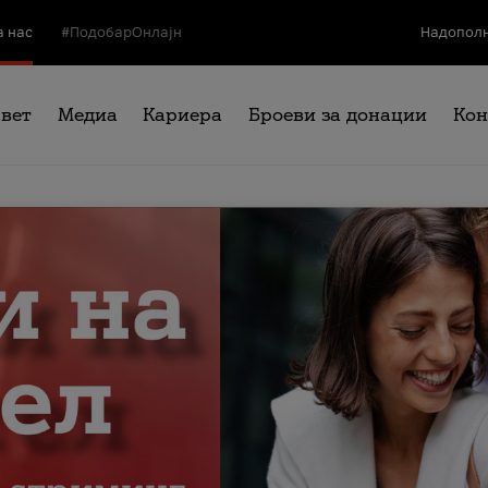
а нас
#ПодобарОнлајн
Надополн
свет
Медиа
Кариера
Броеви за донации
Кон