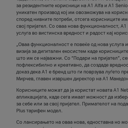
за резидентните корисници на А1 Alfa и A1 Senio
уникатен производ кој им овозможува на корисни
според нивните потреби, отсега корисниците има
свој пријател. Со оваа нова функционалност, А
услуга во вистинска вредност и радост кај кори
„Оваа функционалност е повеќе од нова услуга и
визија за дигитален екосистем каде корисниците
што им се најважни. Со “Подари на пријател”, с
пофлексибилно и креативно, да создаде вредност
доказ дека А1 е бренд што ги поврзува луѓето пр
Мирчев, главен извршен директор на А1 Македон
Корисниците можат да ја користат новата А1 Net
апликацијата, каде сега имаат можност да избера
за себе или за свој пријател. Примателот на пода
Plus тарифен модел.
Со лансирањето на оваа нова, едноставна но м