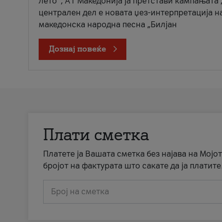
лето“, А1 Македонија ја претстави кампањата 
централен дел е новата џез-интерпретација н
македонска народна песна „Билјан
Дознај повеќе
Плати сметка
Платете ја Вашата сметка без најава на Мојот
бројот на фактурата што сакате да ја платите
Број на сметка