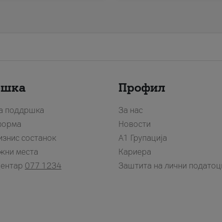
ршка
Профил
за поддршка
За нас
форма
Новости
изнис состанок
А1 Групација
жни места
Кариера
центар
077 1234
Заштита на лични податоц