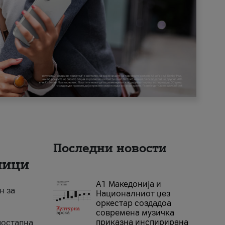
Последни новости
ници
А1 Македонија и
н за
Националниот џез
оркестар создадоа
современа музичка
приказна инспирирана
достапна