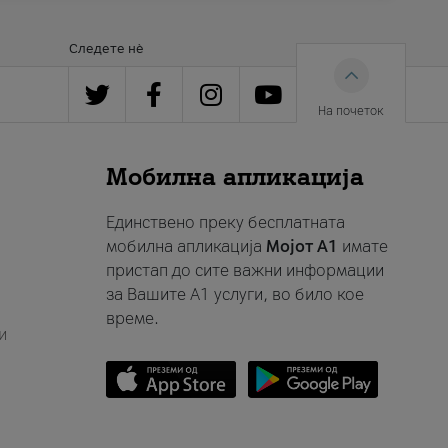
Следете нè
На почеток
Мобилна апликација
Единствено преку бесплатната
мобилна апликација
Мојот A1
имате
пристап до сите важни информации
за Вашите A1 услуги, во било кое
време.
и