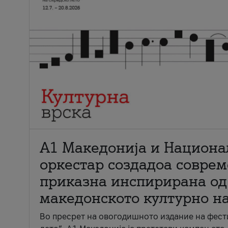
А1 Македонија и Национа
оркестар создадоа совре
приказна инспирирана од
македонското културно н
Во пресрет на овогодишното издание на фест