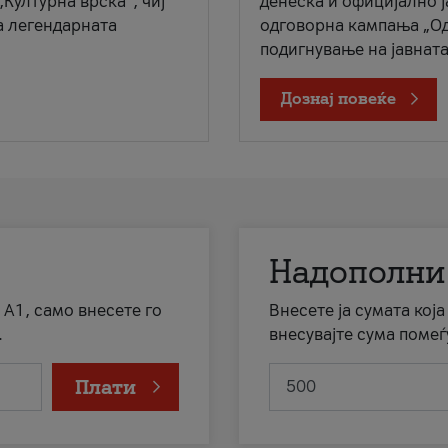
„Културна врска“, чиј
денеска и официјално 
а легендарната
одговорна кампања „Од
подигнување на јавната 
Дознај повеќе
Надополни
 А1, само внесете го
Внесете ја сумата кој
.
внесувајте сума помеѓ
Плати