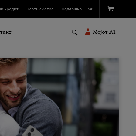
и кредит
Плати сметка
Поддршка
МК
такт
Мојот A1