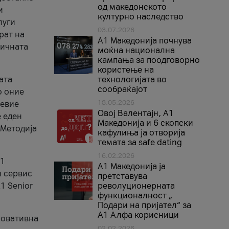
од македонското
и
културно наследство
луги
03.07.2026
рат на
A1 Македонија почнува
бичната
моќна национална
кампања за поодговорно
користење на
ата
технологијата во
сообраќајот
о оние
18.05.2026
невие
Овој Валентајн, A1
е еден
Македонија и 6 скопски
 Методија
кафулиња ја отворија
темата за safe dating
16.02.2026
А1
А1 Македонија ја
и сервис
претставува
1 Senior
револуционерната
функционалност „
Подари на пријател“ за
А1 Алфа корисници
новативна
02.02.2026