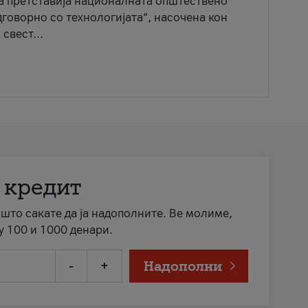
ја претставија националната општествено
говорно со технологијата“, насочена кон
свест...
 кредит
а што сакате да ја надополните. Ве молиме,
у 100 и 1000 денари.
-
+
Надополни