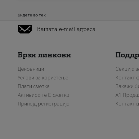
Бидете во тек
Брзи линкови
Подд
Ценовници
Секција 
Услови за користење
Контакт 
Плати сметка
Закажи б
Активирајте Е-сметка
A1 Прода
Припејд регистрација
Контакт 