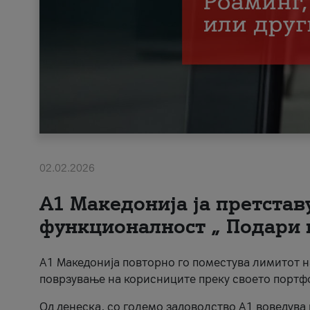
02.02.2026
А1 Македонија ја претста
функционалност „ Подари 
А1 Македонија повторно го поместува лимитот 
поврзување на корисниците преку своето портф
Од денеска, со големо задоволство А1 воведува 