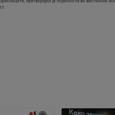
корисниците, претворајќи ја лојалноста во вистинско ис
ст.