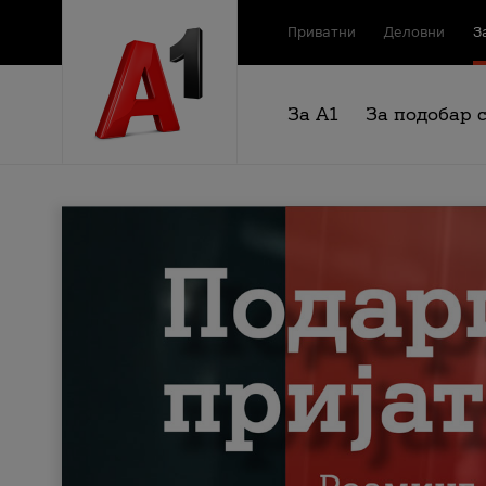
Приватни
Деловни
З
За А1
За подобар 