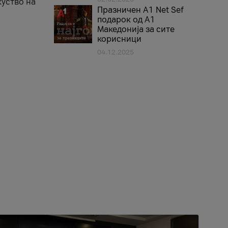
куство на
Празничен A1 Net Sеf
подарок од А1
Македонија за сите
корисници
04.12.2025