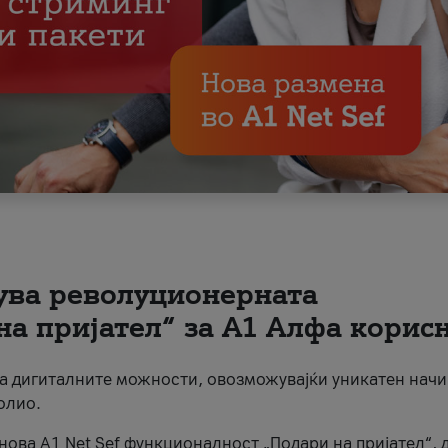
вува револуционерната
на пријател“ за А1 Алфа корис
на дигиталните можности, овозможувајќи уникатен начи
олио.
нова A1 Net Sef функционалност „Подари на пријател“, 