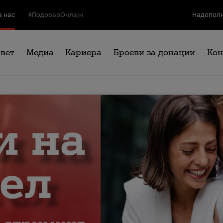
а нас
#ПодобарОнлајн
Надополн
свет
Медиа
Кариера
Броеви за донации
Кон