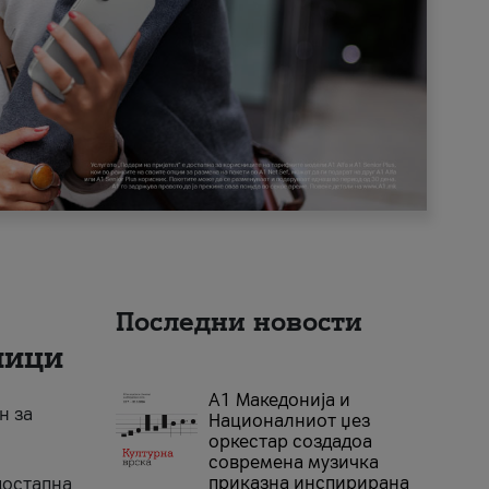
Последни новости
ници
А1 Македонија и
н за
Националниот џез
оркестар создадоа
современа музичка
приказна инспирирана
достапна