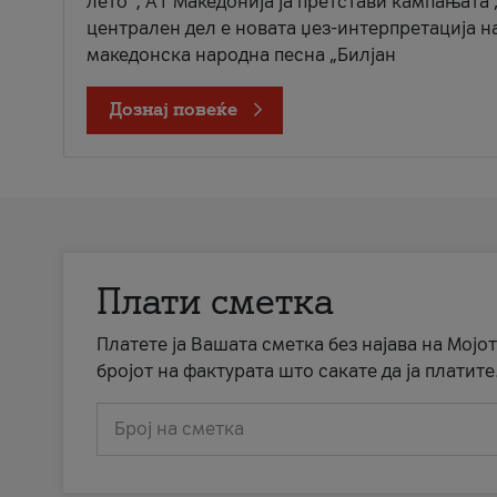
лето“, А1 Македонија ја претстави кампањата 
централен дел е новата џез-интерпретација н
македонска народна песна „Билјан
Дознај повеќе
Плати сметка
Платете ја Вашата сметка без најава на Мојот
бројот на фактурата што сакате да ја платите
Број на сметка