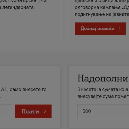
„Културна врска“, чиј
денеска и официјално 
а легендарната
одговорна кампања „Од
подигнување на јавната 
Дознај повеќе
Надополни
 А1, само внесете го
Внесете ја сумата кој
.
внесувајте сума помеѓ
Плати