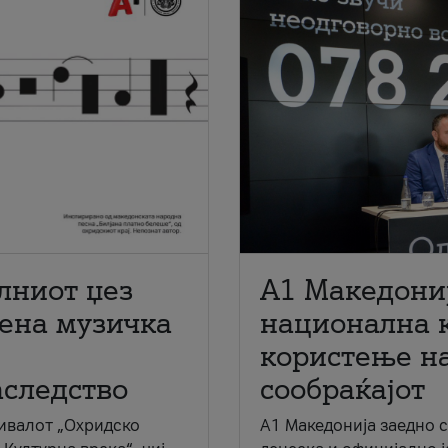
лниот џез
A1 Македони
мена музичка
национална 
користење на
аследство
сообраќајот
ивалот „Охридско
A1 Македонија заедно 