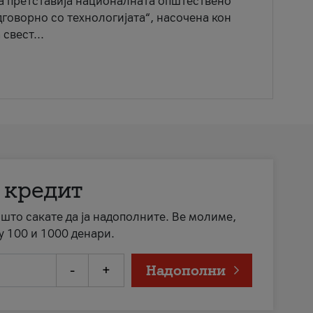
ја претставија националната општествено
говорно со технологијата“, насочена кон
свест...
 кредит
а што сакате да ја надополните. Ве молиме,
у 100 и 1000 денари.
-
+
Надополни