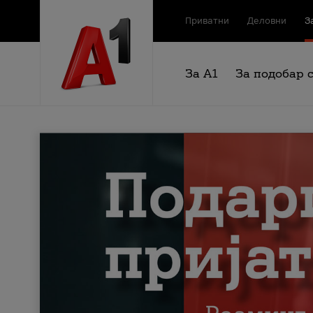
Приватни
Деловни
З
За А1
За подобар 