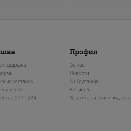
ршка
Профил
за поддршка
За нас
форма
Новости
изнис состанок
А1 Групација
жни места
Кариера
центар
077 1234
Заштита на лични податоц