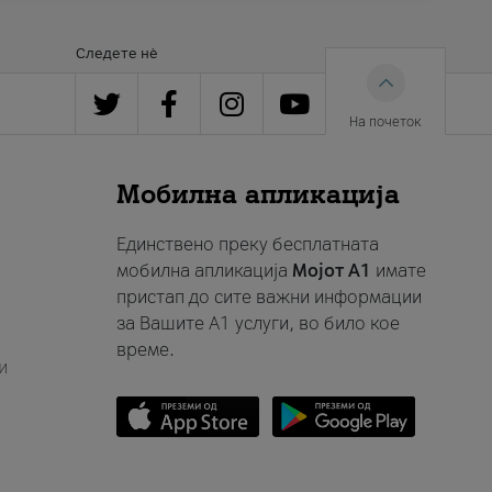
Следете нè
На почеток
Мобилна апликација
Единствено преку бесплатната
мобилна апликација
Мојот A1
имате
пристап до сите важни информации
за Вашите A1 услуги, во било кое
време.
и