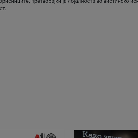
корисниците, претворајќи ја лојалноста во вистинско ис
ст.