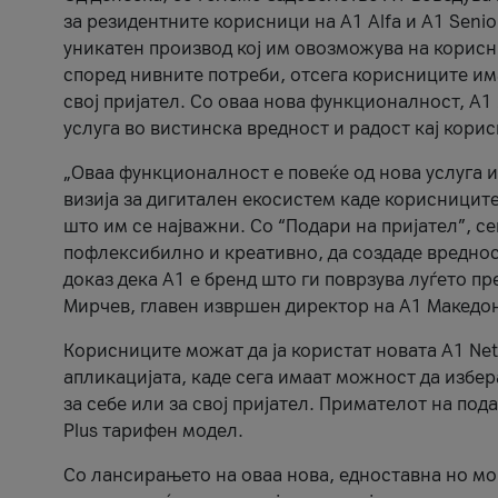
за резидентните корисници на А1 Alfa и A1 Senio
уникатен производ кој им овозможува на корисни
според нивните потреби, отсега корисниците има
свој пријател. Со оваа нова функционалност, А
услуга во вистинска вредност и радост кај кори
„Оваа функционалност е повеќе од нова услуга и
визија за дигитален екосистем каде корисниците
што им се најважни. Со “Подари на пријател”, с
пофлексибилно и креативно, да создаде вредност
доказ дека А1 е бренд што ги поврзува луѓето пр
Мирчев, главен извршен директор на А1 Македон
Корисниците можат да ја користат новата А1 Net
апликацијата, каде сега имаат можност да избера
за себе или за свој пријател. Примателот на пода
Plus тарифен модел.
Со лансирањето на оваа нова, едноставна но м