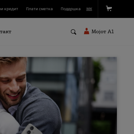
и кредит
Плати сметка
Поддршка
МК
такт
Мојот A1