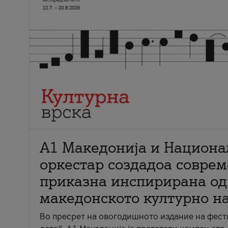
А1 Македонија и Национа
оркестар создадоа совре
приказна инспирирана од
македонското културно н
Во пресрет на овогодишното издание на фест