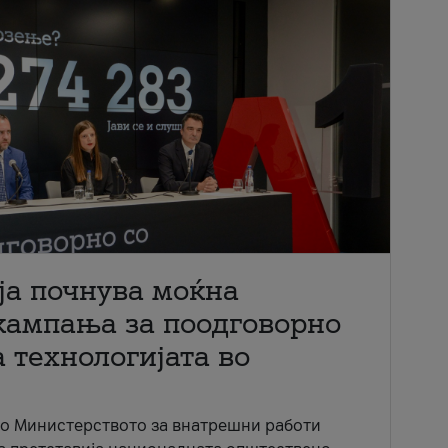
ја почнува моќна
кампања за поодговорно
 технологијата во
со Министерството за внатрешни работи