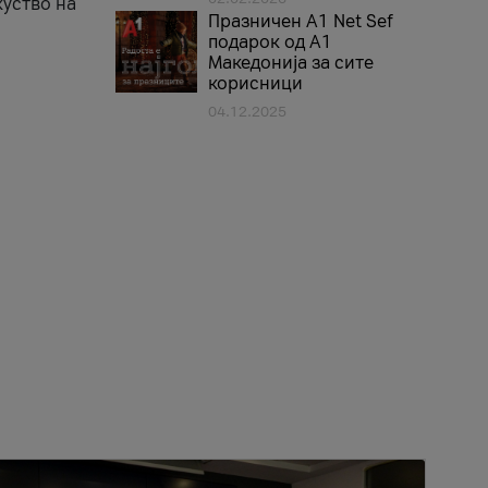
куство на
Празничен A1 Net Sеf
подарок од А1
Македонија за сите
корисници
04.12.2025