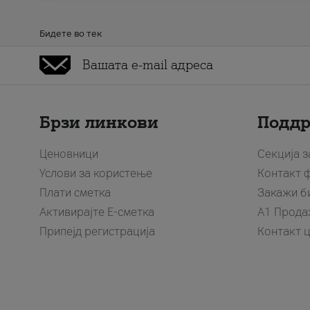
Бидете во тек
Брзи линкови
Подд
Ценовници
Секција 
Услови за користење
Контакт 
Плати сметка
Закажи б
Активирајте Е-сметка
A1 Прода
Припејд регистрација
Контакт 