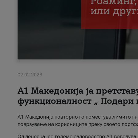
02.02.2026
А1 Македонија ја претста
функционалност „ Подари 
А1 Македонија повторно го поместува лимитот 
поврзување на корисниците преку своето портф
Од денеска, со големо задоволство А1 воведува 