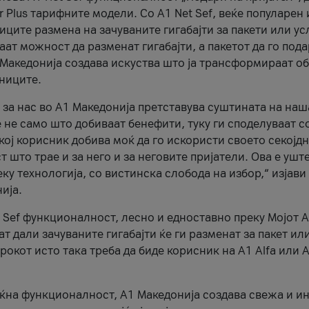
r Plus тарифните модели. Со A1 Net Sef, веќе популарен 
ците размена на зачуваните гигабајти за пакети или ус
ат можност да разменат гигабајти, а пакетот да го пода
1 Македонија создава искуства што ја трансформираат о
сниците.
 за нас во А1 Македонија претставува суштината на наш
 не само што добиваат бенефити, туку ги споделуваат с
екој корисник добива моќ да го искористи своето секојд
 што трае и за него и за неговите пријатели. Ова е ушт
еку технологија, со вистинска слобода на избор,“ изјави
ија.
 Sef функционалност, лесно и едноставно преку Мојот 
т дали зачуваните гигабајти ќе ги разменат за пакет ил
рокот исто така треба да биде корисник на А1 Alfa или A
оќна функционалност, А1 Македонија создава свежа и и