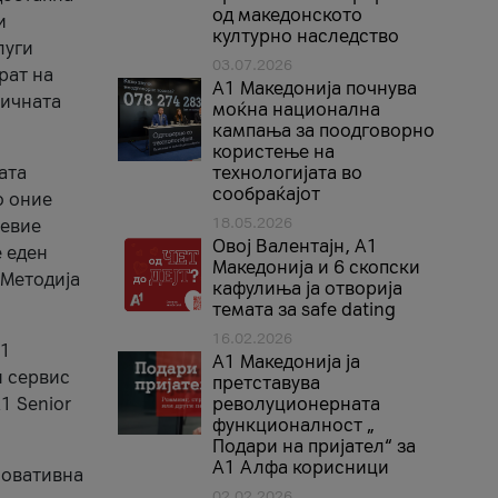
од македонското
и
културно наследство
луги
03.07.2026
рат на
A1 Македонија почнува
бичната
моќна национална
кампања за поодговорно
користење на
ата
технологијата во
сообраќајот
о оние
18.05.2026
невие
Овој Валентајн, A1
е еден
Македонија и 6 скопски
 Методија
кафулиња ја отворија
темата за safe dating
16.02.2026
А1
А1 Македонија ја
и сервис
претставува
1 Senior
револуционерната
функционалност „
Подари на пријател“ за
А1 Алфа корисници
новативна
02.02.2026