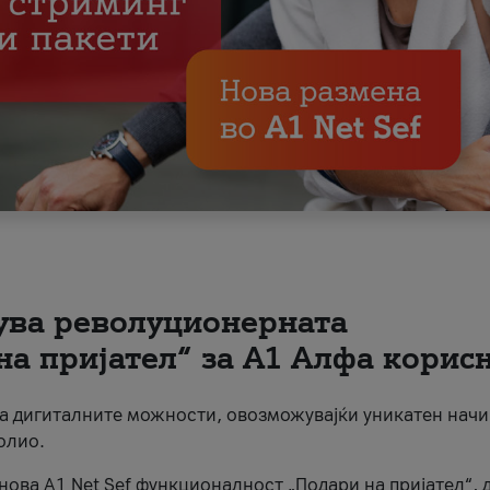
вува револуционерната
на пријател“ за А1 Алфа корис
на дигиталните можности, овозможувајќи уникатен начи
олио.
нова A1 Net Sef функционалност „Подари на пријател“, 