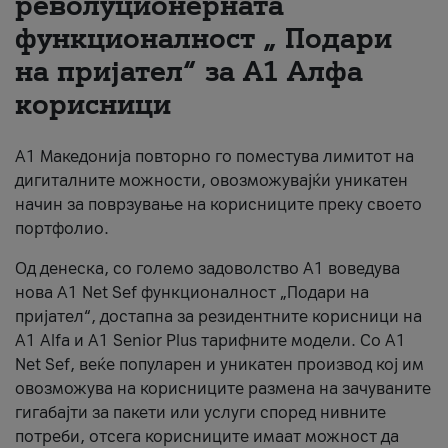
револуционерната
функционалност „ Подари
За нас
на пријател“ за А1 Алфа
#ПодобарОнлајн
корисници
А1 Македонија повторно го поместува лимитот на
дигиталните можности, овозможувајќи уникатен
начин за поврзување на корисниците преку своето
портфолио.
Од денеска, со големо задоволство А1 воведува
нова A1 Net Sef функционалност „Подари на
пријател“, достапна за резидентните корисници на
А1 Alfa и A1 Senior Plus тарифните модели. Со A1
Net Sef, веќе популарен и уникатен производ кој им
овозможува на корисниците размена на зачуваните
гигабајти за пакети или услуги според нивните
потреби, отсега корисниците имаат можност да