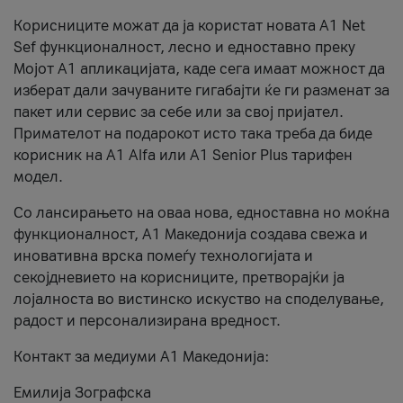
Корисниците можат да ја користат новата А1 Net
Sef функционалност, лесно и едноставно преку
Мојот А1 апликацијата, каде сега имаат можност да
изберат дали зачуваните гигабајти ќе ги разменат за
пакет или сервис за себе или за свој пријател.
Примателот на подарокот исто така треба да биде
корисник на А1 Alfa или A1 Senior Plus тарифен
модел.
Со лансирањето на оваа нова, едноставна но моќна
функционалност, А1 Македонија создава свежа и
иновативна врска помеѓу технологијата и
секојдневието на корисниците, претворајќи ја
лојалноста во вистинско искуство на споделување,
радост и персонализирана вредност.
Контакт за медиуми А1 Македонија:
Емилија Зографска