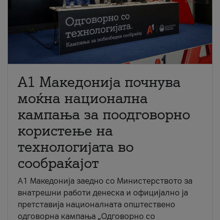
A1 Македонија почнува
моќна национална
кампања за поодговорно
користење на
технологијата во
сообраќајот
A1 Македонија заедно со Министерството за
внатрешни работи денеска и официјално ја
претставија националната општествено
одговорна кампања „Одговорно со