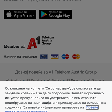
Member of
Начини на плаќање
Дознај повеќе за A1 Telekom Austria Group
A1 Austria
A1 Croatia
A1 Serbia
A1 Belarus
A1 Bulgaria
A1 Slovenia
A1 Digital
Со кликање на копчето "Се согласувам", се согласувате да
зачуваме колачиња за да го подобриме Вашето корисничко
искуство преку анализа на употребата на веб-страната,
подобрување на навигацијата и прикажување на релевантна
содржина. За повеќе информации проверете на
Повеќе