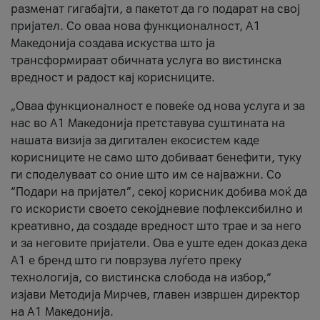
разменат гигабајти, а пакетот да го подарат на свој
пријател. Со оваа нова функционалност, А1
Македонија создава искуства што ја
трансформираат обичната услуга во вистинска
вредност и радост кај корисниците.
„Оваа функционалност е повеќе од нова услуга и за
нас во А1 Македонија претставува суштината на
нашата визија за дигитален екосистем каде
корисниците не само што добиваат бенефити, туку
ги споделуваат со оние што им се најважни. Со
“Подари на пријател”, секој корисник добива моќ да
го искористи своето секојдневие пофлексибилно и
креативно, да создаде вредност што трае и за него
и за неговите пријатели. Ова е уште еден доказ дека
А1 е бренд што ги поврзува луѓето преку
технологија, со вистинска слобода на избор,“
изјави Методија Мирчев, главен извршен директор
на А1 Македонија.