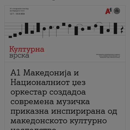
А1 Македонија и
Националниот џез
оркестар создадоа
современа музичка
приказна инспирирана од
македонското културно