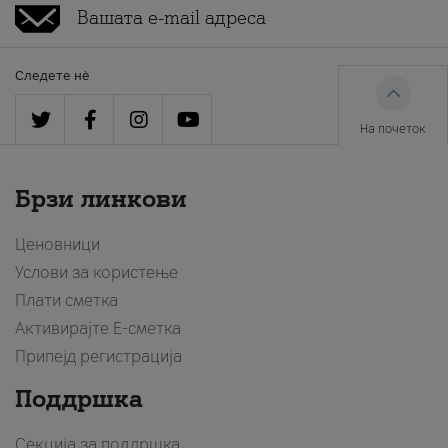
Следете нè
На почеток
Брзи линкови
Ценовници
Услови за користење
Плати сметка
Активирајте Е-сметка
Припејд регистрација
Поддршка
Секција за поддршка