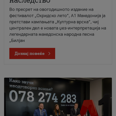
наследство
Во пресрет на овогодишното издание на
фестивалот „Охридско лето“, А1 Македонија ја
претстави кампањата „Културна врска“, чиј
централен дел е новата џез-интерпретација на
легендарната македонска народна песна
„Билјан
Дознај повеќе