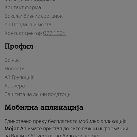
Контакт форма
Закажи бизнис состанок
A1 Продажни места
Контакт центар
077 1234
Профил
За нас
Новости
А1 Групација
Кариера
Заштита на лични податоци
Мобилна апликација
Единствено преку бесплатната мобилна апликација
Мојот A1
имате пристап до сите важни информации
за Вашите A1 услуги, во било кое време.