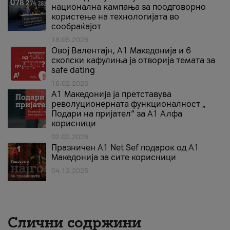
национална кампања за поодговорно
користење на технологијата во
сообраќајот
18.05.2026
Овој Валентајн, A1 Македонија и 6
скопски кафулиња ја отворија темата за
safe dating
16.02.2026
А1 Македонија ја претставува
револуционерната функционалност „
Подари на пријател“ за А1 Алфа
корисници
02.02.2026
Празничен A1 Net Sеf подарок од А1
Македонија за сите корисници
04.12.2025
Слични содржини