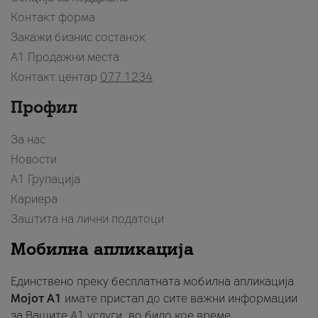
Контакт форма
Закажи бизнис состанок
A1 Продажни места
Контакт центар
077 1234
Профил
За нас
Новости
А1 Групација
Кариера
Заштита на лични податоци
Мобилна апликација
Единствено преку бесплатната мобилна апликација
Мојот A1
имате пристап до сите важни информации
за Вашите A1 услуги, во било кое време.