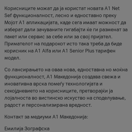
Корисниците можат да ја користат новата А1 Net
Sef функционалност, лесно и едноставно преку
Мојот А1 апликацијата, каде сега имаат можност да
изберат дали зачуваните гигабајти ќе ги разменат за
пакет или сервис за себе или за свој пријател.
Примателот на подарокот исто така треба да биде
корисник на А1 Alfa или A1 Senior Plus тарифен
модел.
Со лансирањето на оваа нова, едноставна но моќна
функционалност, А1 Македонија создава свежа и
иновативна врска помеѓу технологијата и
секојдневието на корисниците, претворајќи ја
лојалноста во вистинско искуство на споделување,
радост и персонализирана вредност.
Контакт за медиуми А1 Македонија:
Емилија Зографска