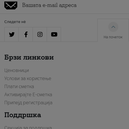
Следете нè
На почеток
Брзи линкови
Ценовници
Услови за користење
Плати сметка
Активирајте Е-сметка
Припејд регистрација
Поддршка
Секција за поддршка