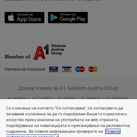
Member of
Начини на плаќање
Дознај повеќе за A1 Telekom Austria Group
A1 Austria
A1 Croatia
A1 Serbia
A1 Belarus
A1 Bulgaria
A1 Slovenia
A1 Digital
Со кликање на копчето "Се согласувам", се согласувате да
зачуваме колачиња за да го подобриме Вашето корисничко
искуство преку анализа на употребата на веб-страната,
подобрување на навигацијата и прикажување на релевантна
содржина. За повеќе информации проверете на
Повеќе