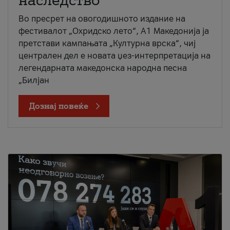
наследство
Во пресрет на овогодишното издание на
фестивалот „Охридско лето“, А1 Македонија ја
претстави кампањата „Културна врска“, чиј
централен дел е новата џез-интерпретација на
легендарната македонска народна песна
„Билјан
Дознај повеќе