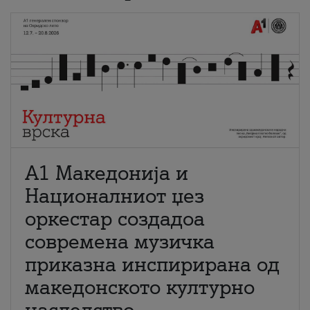
А1 Македонија и
Националниот џез
оркестар создадоа
современа музичка
приказна инспирирана од
македонското културно