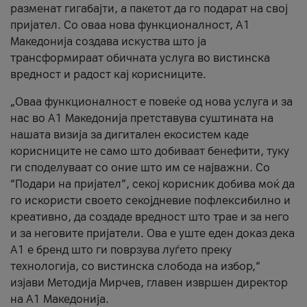
разменат гигабајти, а пакетот да го подарат на свој
пријател. Со оваа нова функционалност, А1
Македонија создава искуства што ја
трансформираат обичната услуга во вистинска
вредност и радост кај корисниците.
„Оваа функционалност е повеќе од нова услуга и за
нас во А1 Македонија претставува суштината на
нашата визија за дигитален екосистем каде
корисниците не само што добиваат бенефити, туку
ги споделуваат со оние што им се најважни. Со
“Подари на пријател”, секој корисник добива моќ да
го искористи своето секојдневие пофлексибилно и
креативно, да создаде вредност што трае и за него
и за неговите пријатели. Ова е уште еден доказ дека
А1 е бренд што ги поврзува луѓето преку
технологија, со вистинска слобода на избор,“
изјави Методија Мирчев, главен извршен директор
на А1 Македонија.