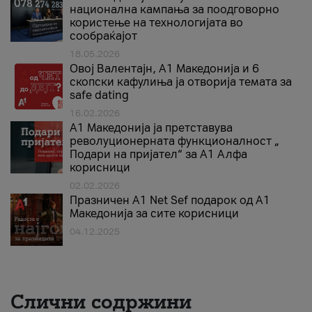
национална кампања за поодговорно
користење на технологијата во
сообраќајот
18.05.2026
Овој Валентајн, A1 Македонија и 6
скопски кафулиња ја отворија темата за
safe dating
16.02.2026
А1 Македонија ја претставува
револуционерната функционалност „
Подари на пријател“ за А1 Алфа
корисници
02.02.2026
Празничен A1 Net Sеf подарок од А1
Македонија за сите корисници
04.12.2025
Слични содржини