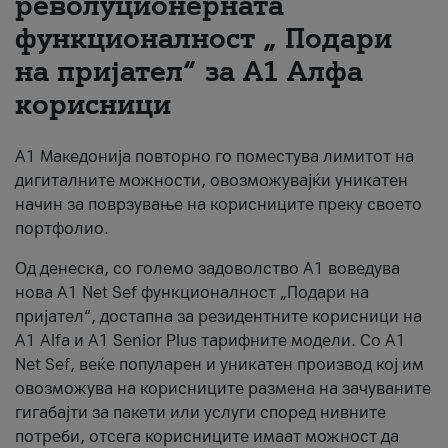
револуционерната
функционалност „ Подари
За нас
на пријател“ за А1 Алфа
#ПодобарОнлајн
корисници
А1 Македонија повторно го поместува лимитот на
дигиталните можности, овозможувајќи уникатен
начин за поврзување на корисниците преку своето
портфолио.
Од денеска, со големо задоволство А1 воведува
нова A1 Net Sef функционалност „Подари на
пријател“, достапна за резидентните корисници на
А1 Alfa и A1 Senior Plus тарифните модели. Со A1
Net Sef, веќе популарен и уникатен производ кој им
овозможува на корисниците размена на зачуваните
гигабајти за пакети или услуги според нивните
потреби, отсега корисниците имаат можност да