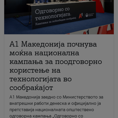
A1 Македонија почнува
моќна национална
кампања за поодговорно
користење на
технологијата во
сообраќајот
A1 Македонија заедно со Министерството за
внатрешни работи денеска и официјално ја
претставија националната општествено
одговорна кампања „Одговорно со