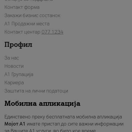
Контакт форма
Закажи бизнис состанок
A1 Продажни места
Контакт центар
077 1234
Профил
За нас
Новости
А1 Групација
Кариера
Заштита на лични податоци
Мобилна апликација
Единствено преку бесплатната мобилна апликација
Мојот A1
имате пристап до сите важни информации
за Вашите A1 услуги, во било кое време.