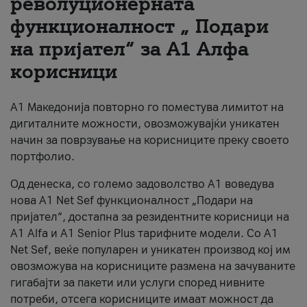
револуционерната
функционалност „ Подари
За нас
на пријател“ за А1 Алфа
#ПодобарОнлајн
корисници
А1 Македонија повторно го поместува лимитот на
дигиталните можности, овозможувајќи уникатен
начин за поврзување на корисниците преку своето
портфолио.
Од денеска, со големо задоволство А1 воведува
нова A1 Net Sef функционалност „Подари на
пријател“, достапна за резидентните корисници на
А1 Alfa и A1 Senior Plus тарифните модели. Со A1
Net Sef, веќе популарен и уникатен производ кој им
овозможува на корисниците размена на зачуваните
гигабајти за пакети или услуги според нивните
потреби, отсега корисниците имаат можност да