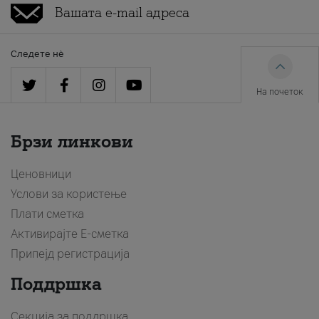
Следете нè
На почеток
Брзи линкови
Ценовници
Услови за користење
Плати сметка
Активирајте Е-сметка
Припејд регистрација
Поддршка
Секција за поддршка