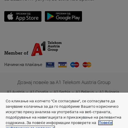
Member of
Начини на плаќање
Дознај повеќе за A1 Telekom Austria Group
A1 Austria
A1 Croatia
A1 Serbia
A1 Belarus
A1 Bulgaria
A1 Slovenia
A1 Digital
Со кликање на копчето "Се согласувам", се согласувате да
зачуваме колачиња за да го подобриме Вашето корисничко
искуство преку анализа на употребата на веб-страната,
подобрување на навигацијата и прикажување на релевантна
содржина. За повеќе информации проверете на
Повеќе