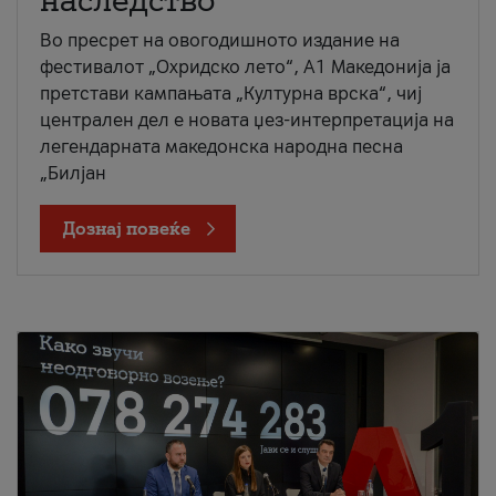
наследство
Во пресрет на овогодишното издание на
фестивалот „Охридско лето“, А1 Македонија ја
претстави кампањата „Културна врска“, чиј
централен дел е новата џез-интерпретација на
легендарната македонска народна песна
„Билјан
Дознај повеќе