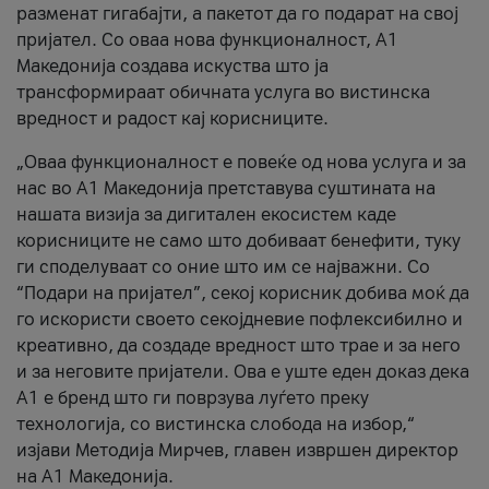
разменат гигабајти, а пакетот да го подарат на свој
пријател. Со оваа нова функционалност, А1
Македонија создава искуства што ја
трансформираат обичната услуга во вистинска
вредност и радост кај корисниците.
„Оваа функционалност е повеќе од нова услуга и за
нас во А1 Македонија претставува суштината на
нашата визија за дигитален екосистем каде
корисниците не само што добиваат бенефити, туку
ги споделуваат со оние што им се најважни. Со
“Подари на пријател”, секој корисник добива моќ да
го искористи своето секојдневие пофлексибилно и
креативно, да создаде вредност што трае и за него
и за неговите пријатели. Ова е уште еден доказ дека
А1 е бренд што ги поврзува луѓето преку
технологија, со вистинска слобода на избор,“
изјави Методија Мирчев, главен извршен директор
на А1 Македонија.