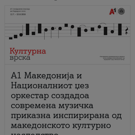
А1 Македонија и
Националниот џез
оркестар создадоа
современа музичка
приказна инспирирана од
македонското културно