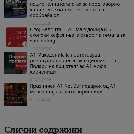
национална кампања за поодговорно
користење на технологијата во
сообраќајот
18.05.2026
Овој Валентајн, A1 Македонија и 6
скопски кафулиња ја отворија темата за
safe dating
16.02.2026
А1 Македонија ја претставува
револуционерната функционалност „
Подари на пријател“ за А1 Алфа
корисници
02.02.2026
Празничен A1 Net Sеf подарок од А1
Македонија за сите корисници
04.12.2025
Слични содржини