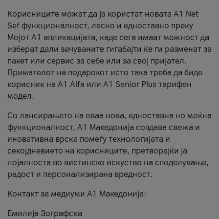
Корисниците можат да ја користат новата А1 Net
Sef функционалност, лесно и едноставно преку
Мојот А1 апликацијата, каде сега имаат можност да
изберат дали зачуваните гигабајти ќе ги разменат за
пакет или сервис за себе или за свој пријател.
Примателот на подарокот исто така треба да биде
корисник на А1 Alfa или A1 Senior Plus тарифен
модел.
Со лансирањето на оваа нова, едноставна но моќна
функционалност, А1 Македонија создава свежа и
иновативна врска помеѓу технологијата и
секојдневието на корисниците, претворајќи ја
лојалноста во вистинско искуство на споделување,
радост и персонализирана вредност.
Контакт за медиуми А1 Македонија:
Емилија Зографска