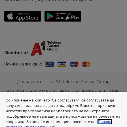
Member of
Начини на плаќање
Дознај повеќе за A1 Telekom Austria Group
A1 Austria
A1 Croatia
A1 Serbia
A1 Belarus
A1 Bulgaria
A1 Slovenia
A1 Digital
Со кликање на копчето "Се согласувам", се согласувате да
зачуваме колачиња за да го подобриме Вашето корисничко
искуство преку анализа на употребата на веб-страната,
подобрување на навигацијата и прикажување на релевантна
содржина. За повеќе информации проверете на
Повеќе