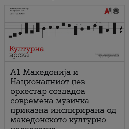
А1 Македонија и
Националниот џез
оркестар создадоа
современа музичка
приказна инспирирана од
македонското културно