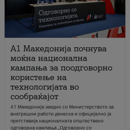
A1 Македонија почнува
моќна национална
кампања за поодговорно
користење на
технологијата во
сообраќајот
A1 Македонија заедно со Министерството за
внатрешни работи денеска и официјално ја
претставија националната општествено
одговорна кампања „Одговорно со