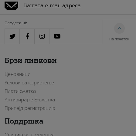
Следете нè
На почеток
Брзи линкови
Ценовници
Услови за користење
Плати сметка
Активирајте Е-сметка
Припејд регистрација
Поддршка
Секција за поддршка