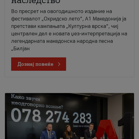
наследство
Во пресрет на овогодишното издание на
фестивалот „Охридско лето“, А1 Македонија ја
претстави кампањата „Културна врска“, чиј
централен дел е новата џез-интерпретација на
легендарната македонска народна песна
„Билјан
Дознај повеќе