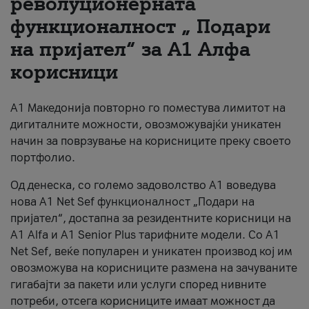
револуционерната
функционалност „ Подари
За нас
на пријател“ за А1 Алфа
#ПодобарОнлајн
корисници
А1 Македонија повторно го поместува лимитот на
дигиталните можности, овозможувајќи уникатен
начин за поврзување на корисниците преку своето
портфолио.
Од денеска, со големо задоволство А1 воведува
нова A1 Net Sef функционалност „Подари на
пријател“, достапна за резидентните корисници на
А1 Alfa и A1 Senior Plus тарифните модели. Со A1
Net Sef, веќе популарен и уникатен производ кој им
овозможува на корисниците размена на зачуваните
гигабајти за пакети или услуги според нивните
потреби, отсега корисниците имаат можност да