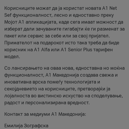
Корисниците можат да ја користат новата А1 Net
Sef функционалност, лесно и едноставно преку
Мојот А1 апликацијата, каде сега имаат можност да
изберат дали зачуваните гигабајти ќе ги разменат за
пакет или сервис за себе или за свој пријател.
Примателот на подарокот исто така треба да биде
корисник на А1 Alfa или A1 Senior Plus тарифен
модел.
Со лансирањето на оваа нова, едноставна но моќна
функционалност, А1 Македонија создава свежа и
иновативна врска помеѓу технологијата и
секојдневието на корисниците, претворајќи ја
лојалноста во вистинско искуство на споделување,
радост и персонализирана вредност.
Контакт за медиуми А1 Македонија:
Емилија Зографска