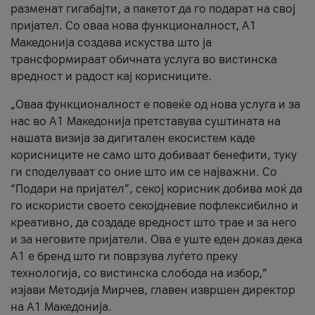
разменат гигабајти, а пакетот да го подарат на свој
пријател. Со оваа нова функционалност, А1
Македонија создава искуства што ја
трансформираат обичната услуга во вистинска
вредност и радост кај корисниците.
„Оваа функционалност е повеќе од нова услуга и за
нас во А1 Македонија претставува суштината на
нашата визија за дигитален екосистем каде
корисниците не само што добиваат бенефити, туку
ги споделуваат со оние што им се најважни. Со
“Подари на пријател”, секој корисник добива моќ да
го искористи своето секојдневие пофлексибилно и
креативно, да создаде вредност што трае и за него
и за неговите пријатели. Ова е уште еден доказ дека
А1 е бренд што ги поврзува луѓето преку
технологија, со вистинска слобода на избор,“
изјави Методија Мирчев, главен извршен директор
на А1 Македонија.