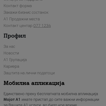
Контакт форма
Закажи бизнис состанок
A1 Продажни места
Контакт центар
077 1234
Профил
За нас
Новости
А1 Групација
Кариера
Заштита на лични податоци
Мобилна апликација
Единствено преку бесплатната мобилна апликација
Мојот A1
имате пристап до сите важни информации
за Вашите A1 услуги, во било кое време.