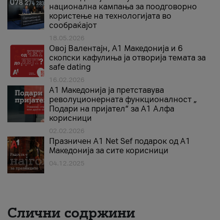
национална кампања за поодговорно
користење на технологијата во
сообраќајот
18.05.2026
Овој Валентајн, A1 Македонија и 6
скопски кафулиња ја отворија темата за
safe dating
16.02.2026
А1 Македонија ја претставува
револуционерната функционалност „
Подари на пријател“ за А1 Алфа
корисници
02.02.2026
Празничен A1 Net Sеf подарок од А1
Македонија за сите корисници
04.12.2025
Слични содржини