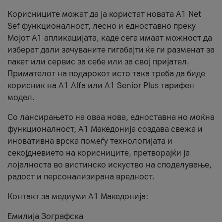
Корисниците можат да ја користат новата А1 Net
Sef функционалност, лесно и едноставно преку
Мојот А1 апликацијата, каде сега имаат можност да
изберат дали зачуваните гигабајти ќе ги разменат за
пакет или сервис за себе или за свој пријател.
Примателот на подарокот исто така треба да биде
корисник на А1 Alfa или A1 Senior Plus тарифен
модел.
Со лансирањето на оваа нова, едноставна но моќна
функционалност, А1 Македонија создава свежа и
иновативна врска помеѓу технологијата и
секојдневието на корисниците, претворајќи ја
лојалноста во вистинско искуство на споделување,
радост и персонализирана вредност.
Контакт за медиуми А1 Македонија:
Емилија Зографска