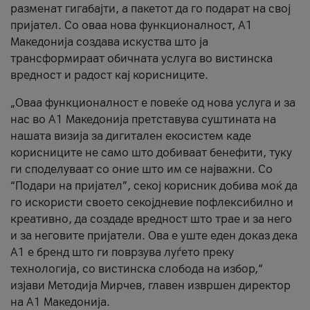
разменат гигабајти, а пакетот да го подарат на свој
пријател. Со оваа нова функционалност, А1
Македонија создава искуства што ја
трансформираат обичната услуга во вистинска
вредност и радост кај корисниците.
„Оваа функционалност е повеќе од нова услуга и за
нас во А1 Македонија претставува суштината на
нашата визија за дигитален екосистем каде
корисниците не само што добиваат бенефити, туку
ги споделуваат со оние што им се најважни. Со
“Подари на пријател”, секој корисник добива моќ да
го искористи своето секојдневие пофлексибилно и
креативно, да создаде вредност што трае и за него
и за неговите пријатели. Ова е уште еден доказ дека
А1 е бренд што ги поврзува луѓето преку
технологија, со вистинска слобода на избор,“
изјави Методија Мирчев, главен извршен директор
на А1 Македонија.