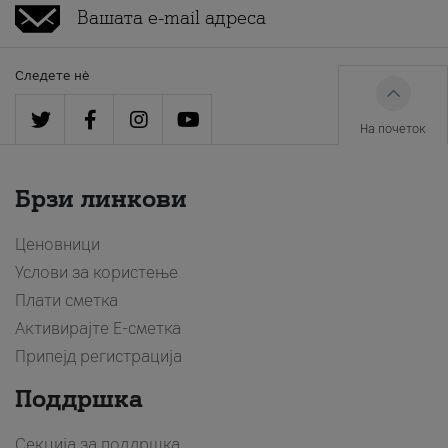
Следете нè
На почеток
Брзи линкови
Ценовници
Услови за користење
Плати сметка
Активирајте Е-сметка
Припејд регистрација
Поддршка
Секција за поддршка