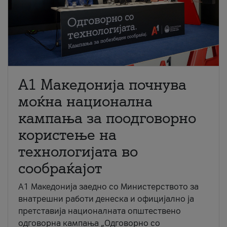
A1 Македонија почнува
моќна национална
кампања за поодговорно
користење на
технологијата во
сообраќајот
A1 Македонија заедно со Министерството за
внатрешни работи денеска и официјално ја
претставија националната општествено
одговорна кампања „Одговорно со