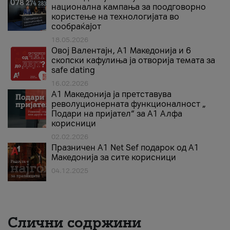
национална кампања за поодговорно
користење на технологијата во
сообраќајот
18.05.2026
Овој Валентајн, A1 Македонија и 6
скопски кафулиња ја отворија темата за
safe dating
16.02.2026
А1 Македонија ја претставува
револуционерната функционалност „
Подари на пријател“ за А1 Алфа
корисници
02.02.2026
Празничен A1 Net Sеf подарок од А1
Македонија за сите корисници
04.12.2025
Слични содржини