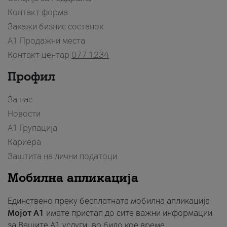
Контакт форма
Закажи бизнис состанок
A1 Продажни места
Контакт центар
077 1234
Профил
За нас
Новости
А1 Групација
Кариера
Заштита на лични податоци
Мобилна апликација
Единствено преку бесплатната мобилна апликација
Мојот A1
имате пристап до сите важни информации
за Вашите A1 услуги, во било кое време.