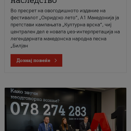
наследство
Во пресрет на овогодишното издание на
фестивалот „Охридско лето“, А1 Македонија ја
претстави кампањата „Културна врска“, чиј
централен дел е новата џез-интерпретација на
легендарната македонска народна песна
„Билјан
Дознај повеќе