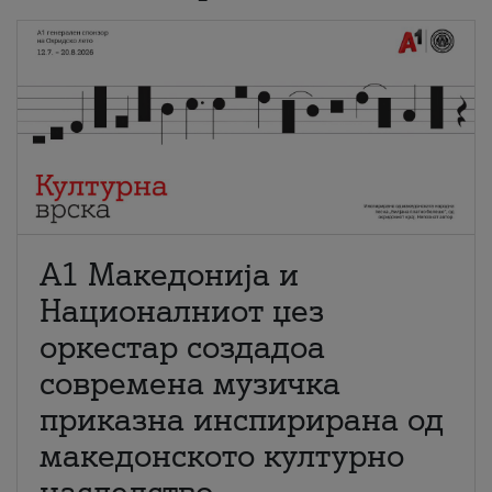
А1 Македонија и
Националниот џез
оркестар создадоа
современа музичка
приказна инспирирана од
македонското културно