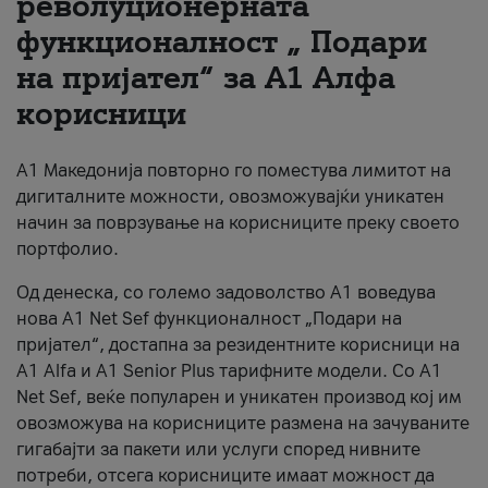
револуционерната
функционалност „ Подари
За нас
на пријател“ за А1 Алфа
#ПодобарОнлајн
корисници
А1 Македонија повторно го поместува лимитот на
дигиталните можности, овозможувајќи уникатен
начин за поврзување на корисниците преку своето
портфолио.
Од денеска, со големо задоволство А1 воведува
нова A1 Net Sef функционалност „Подари на
пријател“, достапна за резидентните корисници на
А1 Alfa и A1 Senior Plus тарифните модели. Со A1
Net Sef, веќе популарен и уникатен производ кој им
овозможува на корисниците размена на зачуваните
гигабајти за пакети или услуги според нивните
потреби, отсега корисниците имаат можност да