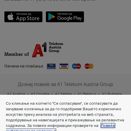
Member of
Начини на плаќање
Дознај повеќе за A1 Telekom Austria Group
A1 Austria
A1 Croatia
A1 Serbia
A1 Belarus
A1 Bulgaria
A1 Slovenia
A1 Digital
Со кликање на копчето "Се согласувам", се согласувате да
зачуваме колачиња за да го подобриме Вашето корисничко
искуство преку анализа на употребата на веб-страната,
подобрување на навигацијата и прикажување на релевантна
содржина. За повеќе информации проверете на
Повеќе