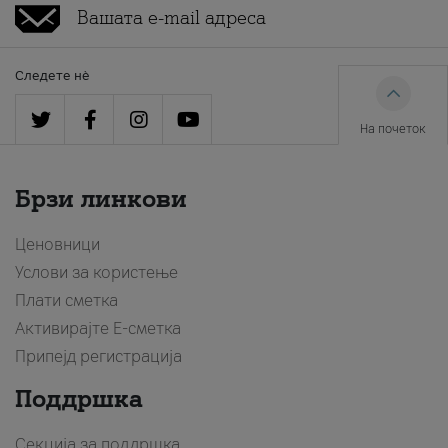
Следете нè
На почеток
Брзи линкови
Ценовници
Услови за користење
Плати сметка
Активирајте Е-сметка
Припејд регистрација
Поддршка
Секција за поддршка