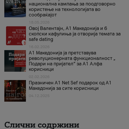
национална кампања за поодговорно
користење на технологијата во
сообраќајот
18.05.2026
Овој Валентајн, A1 Македонија и 6
скопски кафулиња ја отворија темата за
safe dating
16.02.2026
А1 Македонија ја претставува
револуционерната функционалност „
Подари на пријател“ за А1 Алфа
корисници
02.02.2026
Празничен A1 Net Sеf подарок од А1
Македонија за сите корисници
04.12.2025
Слични содржини