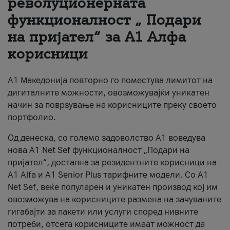
револуционерната
функционалност „ Подари
За нас
на пријател“ за А1 Алфа
#ПодобарОнлајн
корисници
А1 Македонија повторно го поместува лимитот на
дигиталните можности, овозможувајќи уникатен
начин за поврзување на корисниците преку своето
портфолио.
Од денеска, со големо задоволство А1 воведува
нова A1 Net Sef функционалност „Подари на
пријател“, достапна за резидентните корисници на
А1 Alfa и A1 Senior Plus тарифните модели. Со A1
Net Sef, веќе популарен и уникатен производ кој им
овозможува на корисниците размена на зачуваните
гигабајти за пакети или услуги според нивните
потреби, отсега корисниците имаат можност да