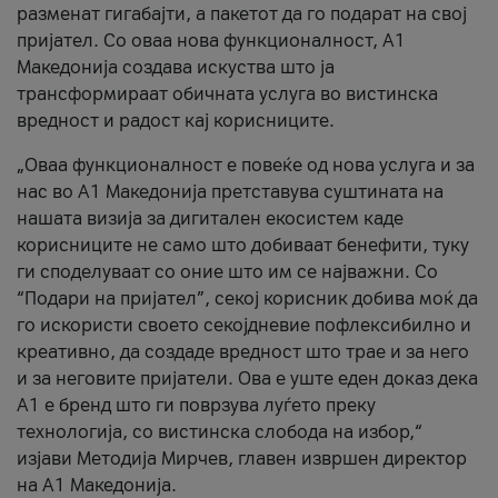
разменат гигабајти, а пакетот да го подарат на свој
пријател. Со оваа нова функционалност, А1
Македонија создава искуства што ја
трансформираат обичната услуга во вистинска
вредност и радост кај корисниците.
„Оваа функционалност е повеќе од нова услуга и за
нас во А1 Македонија претставува суштината на
нашата визија за дигитален екосистем каде
корисниците не само што добиваат бенефити, туку
ги споделуваат со оние што им се најважни. Со
“Подари на пријател”, секој корисник добива моќ да
го искористи своето секојдневие пофлексибилно и
креативно, да создаде вредност што трае и за него
и за неговите пријатели. Ова е уште еден доказ дека
А1 е бренд што ги поврзува луѓето преку
технологија, со вистинска слобода на избор,“
изјави Методија Мирчев, главен извршен директор
на А1 Македонија.