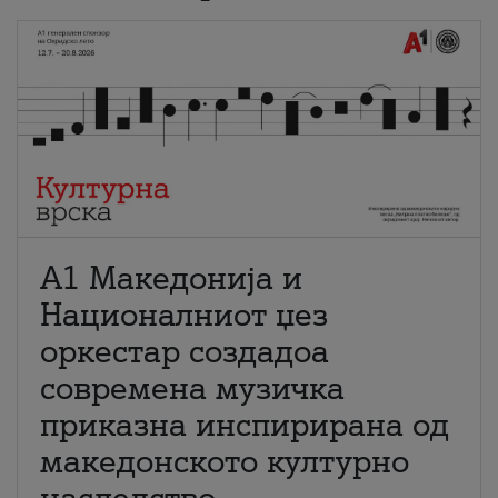
А1 Македонија и
Националниот џез
оркестар создадоа
современа музичка
приказна инспирирана од
македонското културно