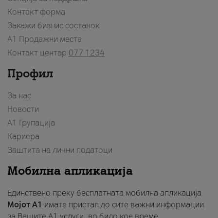
Контакт форма
Закажи бизнис состанок
A1 Продажни места
Контакт центар
077 1234
Профил
За нас
Новости
А1 Групација
Кариера
Заштита на лични податоци
Мобилна апликација
Единствено преку бесплатната мобилна апликација
Мојот A1
имате пристап до сите важни информации
за Вашите A1 услуги, во било кое време.