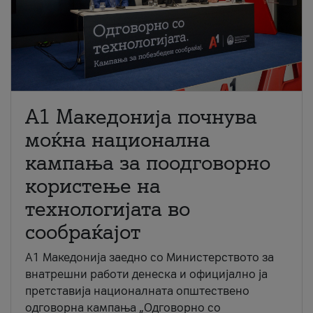
A1 Македонија почнува
моќна национална
кампања за поодговорно
користење на
технологијата во
сообраќајот
A1 Македонија заедно со Министерството за
внатрешни работи денеска и официјално ја
претставија националната општествено
одговорна кампања „Одговорно со