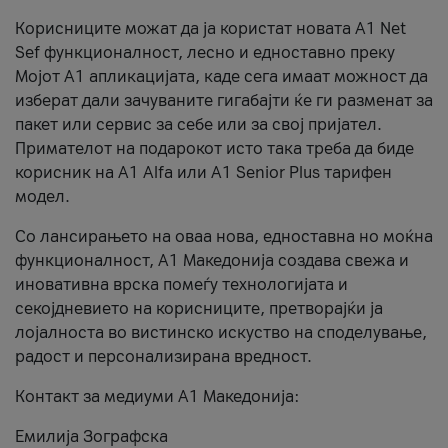
Корисниците можат да ја користат новата А1 Net
Sef функционалност, лесно и едноставно преку
Мојот А1 апликацијата, каде сега имаат можност да
изберат дали зачуваните гигабајти ќе ги разменат за
пакет или сервис за себе или за свој пријател.
Примателот на подарокот исто така треба да биде
корисник на А1 Alfa или A1 Senior Plus тарифен
модел.
Со лансирањето на оваа нова, едноставна но моќна
функционалност, А1 Македонија создава свежа и
иновативна врска помеѓу технологијата и
секојдневието на корисниците, претворајќи ја
лојалноста во вистинско искуство на споделување,
радост и персонализирана вредност.
Контакт за медиуми А1 Македонија:
Емилија Зографска