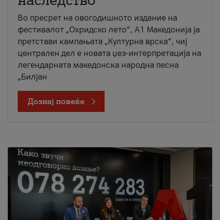
наследство
Во пресрет на овогодишното издание на
фестивалот „Охридско лето“, А1 Македонија ја
претстави кампањата „Културна врска“, чиј
централен дел е новата џез-интерпретација на
легендарната македонска народна песна
„Билјан
Дознај повеќе