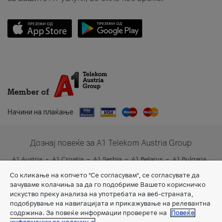
Member of
Начини на плаќање
Дознај повеќе за A1 Telekom Austria Group
A1 Austria
A1 Croatia
A1 Serbia
A1 Belarus
A1 Bulgaria
A1 Slovenia
A1 Digital
Со кликање на копчето "Се согласувам", се согласувате да
зачуваме колачиња за да го подобриме Вашето корисничко
искуство преку анализа на употребата на веб-страната,
подобрување на навигацијата и прикажување на релевантна
содржина. За повеќе информации проверете на
Повеќе