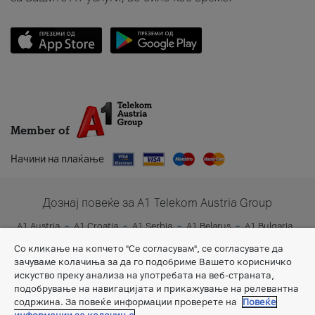
Member of
Начини на плаќање
Дознај повеќе за A1 Telekom Austria Group
A1 Austria
A1 Croatia
A1 Serbia
A1 Belarus
A1 Bulgaria
A1 Slovenia
A1 Digital
Со кликање на копчето "Се согласувам", се согласувате да
зачуваме колачиња за да го подобриме Вашето корисничко
искуство преку анализа на употребата на веб-страната,
подобрување на навигацијата и прикажување на релевантна
содржина. За повеќе информации проверете на
Повеќе