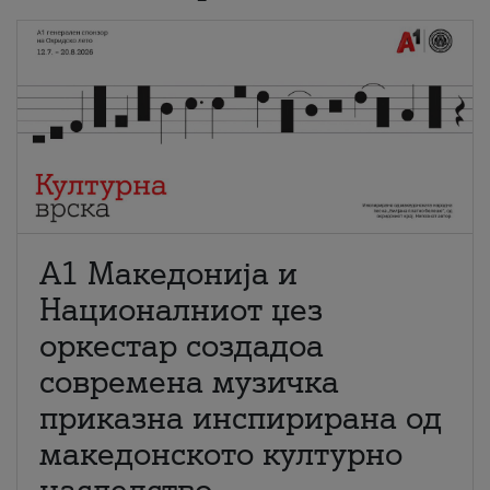
А1 Македонија и
Националниот џез
оркестар создадоа
современа музичка
приказна инспирирана од
македонското културно