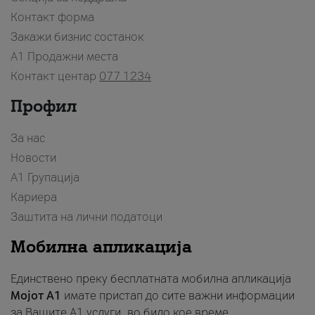
Контакт форма
Закажи бизнис состанок
A1 Продажни места
Контакт центар
077 1234
Профил
За нас
Новости
А1 Групација
Кариера
Заштита на лични податоци
Мобилна апликација
Единствено преку бесплатната мобилна апликација
Мојот A1
имате пристап до сите важни информации
за Вашите A1 услуги, во било кое време.