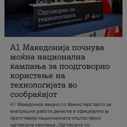
A1 Македонија почнува
моќна национална
кампања за поодговорно
користење на
технологијата во
сообраќајот
A1 Македонија заедно со Министерството за
внатрешни работи денеска и официјално ја
претставија националната општествено
одговорна кампања „Одговорно со