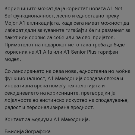
Корисниците можат да ја користат новата А1 Net
Sef функционалност, лесно и едноставно преку
Мојот А1 апликацијата, каде сега имаат можност да
изберат дали зачуваните гигабајти ќе ги разменат за
пакет или сервис за себе или за свој пријател.
Примателот на подарокот исто така треба да биде
корисник на А1 Alfa или A1 Senior Plus тарифен
модел.
Со лансирањето на оваа нова, едноставна но моќна
функционалност, А1 Македонија создава свежа и
иновативна врска помеѓу технологијата и
секојдневието на корисниците, претворајќи ја
лојалноста во вистинско искуство на споделување,
радост и персонализирана вредност.
Контакт за медиуми А1 Македонија:
Емилија Зографска