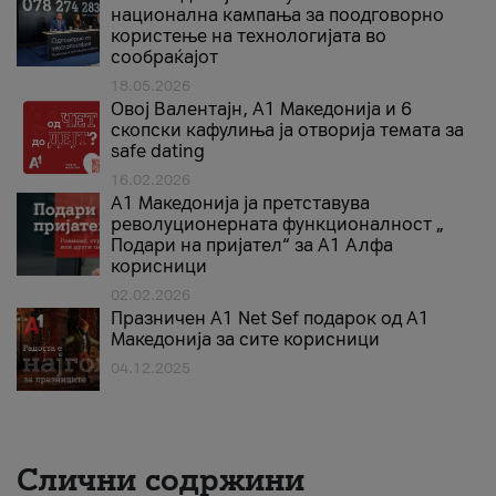
национална кампања за поодговорно
користење на технологијата во
сообраќајот
18.05.2026
Овој Валентајн, A1 Македонија и 6
скопски кафулиња ја отворија темата за
safe dating
16.02.2026
А1 Македонија ја претставува
револуционерната функционалност „
Подари на пријател“ за А1 Алфа
корисници
02.02.2026
Празничен A1 Net Sеf подарок од А1
Македонија за сите корисници
04.12.2025
Слични содржини