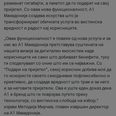
разменат гигабајти, а пакетот да го подарат на свој
пријател. Со оваа нова функционалност, А1
Македонија создава искуства што ја
трансформираат обичната услуга во вистинска
вредност и радост кај корисниците.
„Оваа функционалност е повеќе од нова услуга и за
нас во А1 Македонија претставува суштината на
нашата визија за дигитален екосистем каде
корисниците не само што добиваат бенефити, туку
ги споделуваат со оние што им се најважни. Со
“Подари на пријател”, секој корисник добива моќ да
го искористи своето секојдневие пофлексибилно и
креативно, да создаде вредност што трае и за него
и за неговите пријатели. Ова е уште еден доказ дека
А1 е бренд што ги поврзува луѓето преку
технологија, со вистинска слобода на избор,“
изјави Методија Мирчев, главен извршен директор
на А1 Македонија.