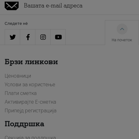
Следете нè
На почеток
Брзи линкови
Ценовници
Услови за користење
Плати сметка
Активирајте Е-сметка
Припејд регистрација
Поддршка
Секција за поддршка