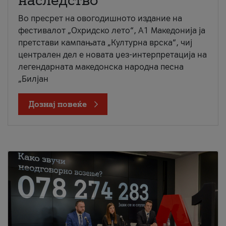
наследство
Во пресрет на овогодишното издание на
фестивалот „Охридско лето“, А1 Македонија ја
претстави кампањата „Културна врска“, чиј
централен дел е новата џез-интерпретација на
легендарната македонска народна песна
„Билјан
Дознај повеќе