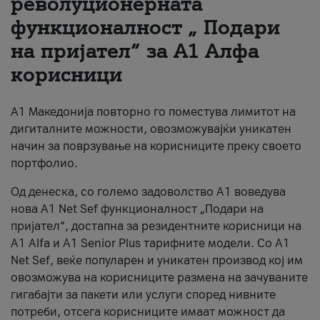
револуционерната
функционалност „ Подари
За нас
на пријател“ за А1 Алфа
#ПодобарОнлајн
корисници
А1 Македонија повторно го поместува лимитот на
дигиталните можности, овозможувајќи уникатен
начин за поврзување на корисниците преку своето
портфолио.
Од денеска, со големо задоволство А1 воведува
нова A1 Net Sef функционалност „Подари на
пријател“, достапна за резидентните корисници на
А1 Alfa и A1 Senior Plus тарифните модели. Со A1
Net Sef, веќе популарен и уникатен производ кој им
овозможува на корисниците размена на зачуваните
гигабајти за пакети или услуги според нивните
потреби, отсега корисниците имаат можност да