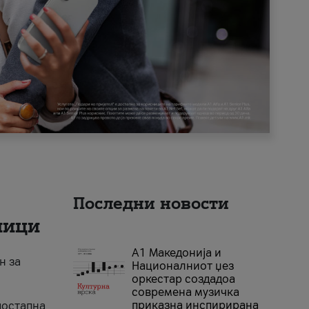
Последни новости
ници
А1 Македонија и
н за
Националниот џез
оркестар создадоа
современа музичка
приказна инспирирана
достапна