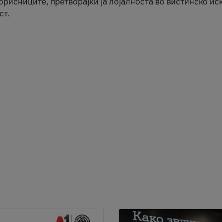
корисниците, претворајќи ја лојалноста во вистинско ис
ст.