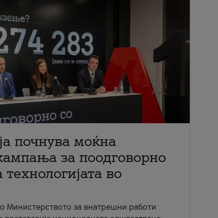
ја почнува моќна
кампања за поодговорно
 технологијата во
со Министерството за внатрешни работи