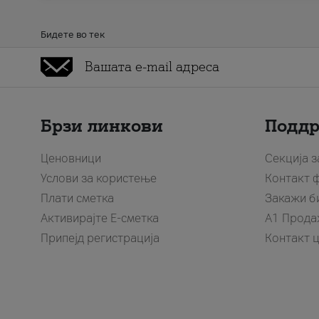
Бидете во тек
Брзи линкови
Подд
Ценовници
Секција 
Услови за користење
Контакт 
Плати сметка
Закажи б
Активирајте Е-сметка
A1 Прода
Припејд регистрација
Контакт 