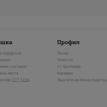
ршка
Профил
за поддршка
За нас
форма
Новости
изнис состанок
А1 Групација
жни места
Кариера
центар
077 1234
Заштита на лични податоц