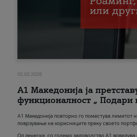
02.02.2026
А1 Македонија ја претста
функционалност „ Подари 
А1 Македонија повторно го поместува лимитот 
поврзување на корисниците преку своето портф
Од денеска, со големо задоволство А1 воведува 