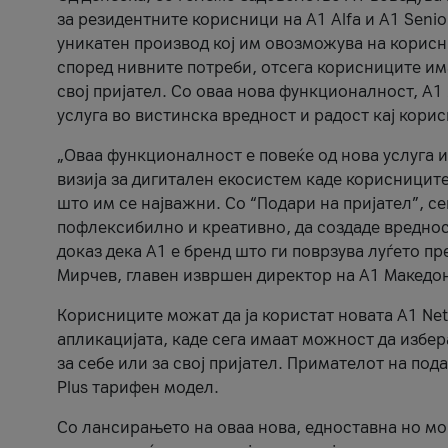
за резидентните корисници на А1 Alfa и A1 Senio
уникатен производ кој им овозможува на корисни
според нивните потреби, отсега корисниците има
свој пријател. Со оваа нова функционалност, А
услуга во вистинска вредност и радост кај кори
„Оваа функционалност е повеќе од нова услуга и
визија за дигитален екосистем каде корисниците
што им се најважни. Со “Подари на пријател”, с
пофлексибилно и креативно, да создаде вредност
доказ дека А1 е бренд што ги поврзува луѓето пр
Мирчев, главен извршен директор на А1 Македон
Корисниците можат да ја користат новата А1 Net
апликацијата, каде сега имаат можност да избера
за себе или за свој пријател. Примателот на пода
Plus тарифен модел.
Со лансирањето на оваа нова, едноставна но м