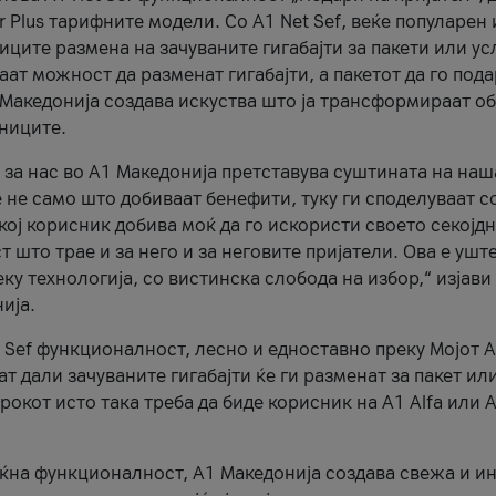
r Plus тарифните модели. Со A1 Net Sef, веќе популарен 
ците размена на зачуваните гигабајти за пакети или ус
ат можност да разменат гигабајти, а пакетот да го пода
1 Македонија создава искуства што ја трансформираат о
сниците.
 за нас во А1 Македонија претставува суштината на наш
 не само што добиваат бенефити, туку ги споделуваат с
екој корисник добива моќ да го искористи своето секојд
 што трае и за него и за неговите пријатели. Ова е ушт
еку технологија, со вистинска слобода на избор,“ изјави
ија.
 Sef функционалност, лесно и едноставно преку Мојот 
т дали зачуваните гигабајти ќе ги разменат за пакет ил
рокот исто така треба да биде корисник на А1 Alfa или A
оќна функционалност, А1 Македонија создава свежа и и