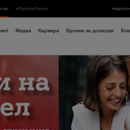
а нас
#ПодобарОнлајн
Надополн
свет
Медиа
Кариера
Броеви за донации
Кон