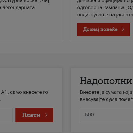
„Културна врска“, чиј
денеска и официјално 
а легендарната
одговорна кампања „Од
подигнување на јавната 
Дознај повеќе
Надополни
 А1, само внесете го
Внесете ја сумата кој
.
внесувајте сума помеѓ
Плати