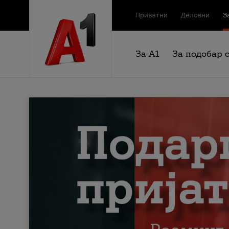
Приватни
Деловни
З
За А1
За подобар 