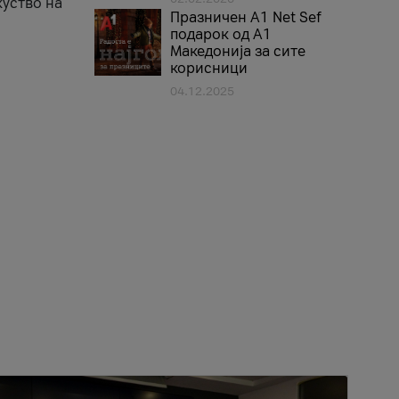
куство на
Празничен A1 Net Sеf
подарок од А1
Македонија за сите
корисници
04.12.2025