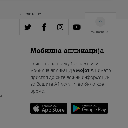
Следете нè
На почеток
Мобилна апликација
Единствено преку бесплатната
мобилна апликација
Мојот A1
имате
пристап до сите важни информации
за Вашите A1 услуги, во било кое
време.
и