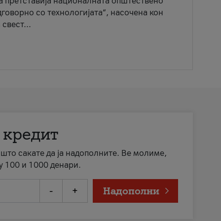
ја претставија националната општествено
говорно со технологијата“, насочена кон
свест...
 кредит
а што сакате да ја надополните. Ве молиме,
у 100 и 1000 денари.
-
+
Надополни