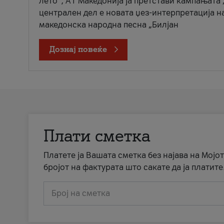
лето“, А1 Македонија ја претстави кампањата 
централен дел е новата џез-интерпретација н
македонска народна песна „Билјан
Дознај повеќе
Плати сметка
Платете ја Вашата сметка без најава на Мојот
бројот на фактурата што сакате да ја платите
Број на сметка