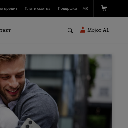
и кредит
Плати сметка
Поддршка
МК
такт
Мојот A1