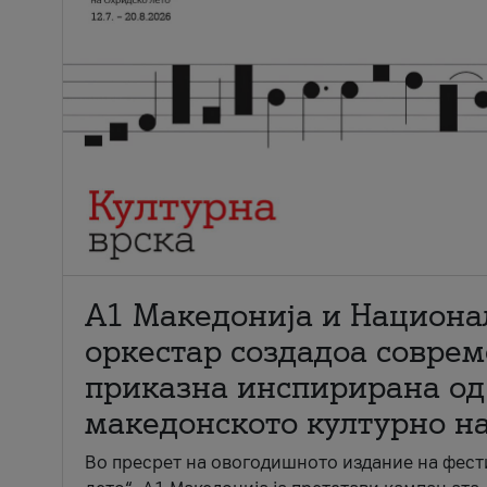
А1 Македонија и Национа
оркестар создадоа совре
приказна инспирирана од
македонското културно н
Во пресрет на овогодишното издание на фест