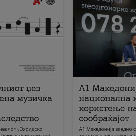
лниот џез
A1 Македони
мена музичка
национална 
користење на
аследство
сообраќајот
ивалот „Охридско
A1 Македонија заедно 