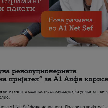
вува револуционерната
на пријател“ за А1 Алфа корис
на дигиталните можности, овозможувајќи уникатен начи
олио.
нова A1 Net Sef функционалност „Подари на пријател“, 