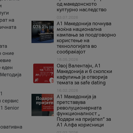
од македонското
и
културно наследство
луги
03.07.2026
рат на
A1 Македонија почнува
бичната
моќна национална
кампања за поодговорно
користење на
ата
технологијата во
сообраќајот
о оние
18.05.2026
невие
Овој Валентајн, A1
е еден
Македонија и 6 скопски
 Методија
кафулиња ја отворија
темата за safe dating
16.02.2026
А1
А1 Македонија ја
и сервис
претставува
1 Senior
револуционерната
функционалност „
Подари на пријател“ за
А1 Алфа корисници
новативна
02.02.2026