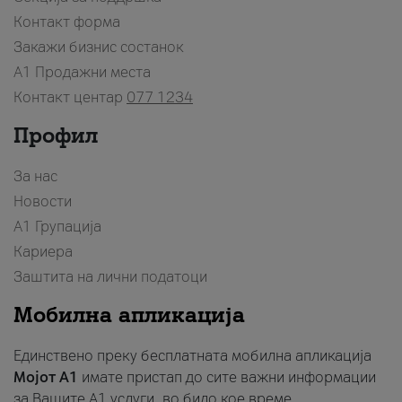
Контакт форма
Закажи бизнис состанок
A1 Продажни места
Контакт центар
077 1234
Профил
За нас
Новости
А1 Групација
Кариера
Заштита на лични податоци
Мобилна апликација
Единствено преку бесплатната мобилна апликација
Мојот A1
имате пристап до сите важни информации
за Вашите A1 услуги, во било кое време.