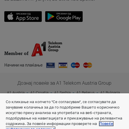
Member of
Начини на плаќање
Дознај повеќе за A1 Telekom Austria Group
A1 Austria
A1 Croatia
A1 Serbia
A1 Belarus
A1 Bulgaria
A1 Slovenia
A1 Digital
Со кликање на копчето "Се согласувам", се согласувате да
зачуваме колачиња за да го подобриме Вашето корисничко
искуство преку анализа на употребата на веб-страната,
подобрување на навигацијата и прикажување на релевантна
содржина. За повеќе информации проверете на
Повеќе