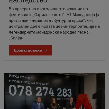
наследство
Во пресрет на овогодишното издание на
фестивалот „Охридско лето“, А1 Македонија ја
претстави кампањата „Културна врска“, чиј
централен дел е новата џез-интерпретација на
легендарната македонска народна песна
„Билјан
Дознај повеќе