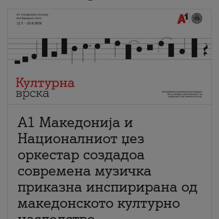
А1 Македонија и
Националниот џез
оркестар создадоа
современа музичка
приказна инспирирана од
македонското културно