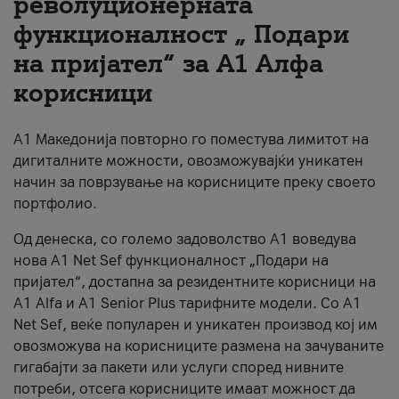
револуционерната
функционалност „ Подари
За нас
на пријател“ за А1 Алфа
#ПодобарОнлајн
корисници
А1 Македонија повторно го поместува лимитот на
дигиталните можности, овозможувајќи уникатен
начин за поврзување на корисниците преку своето
портфолио.
Од денеска, со големо задоволство А1 воведува
нова A1 Net Sef функционалност „Подари на
пријател“, достапна за резидентните корисници на
А1 Alfa и A1 Senior Plus тарифните модели. Со A1
Net Sef, веќе популарен и уникатен производ кој им
овозможува на корисниците размена на зачуваните
гигабајти за пакети или услуги според нивните
потреби, отсега корисниците имаат можност да