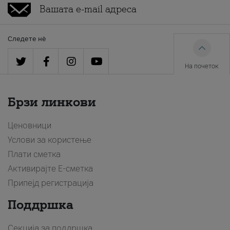
Следете нè
На почеток
Брзи линкови
Ценовници
Услови за користење
Плати сметка
Активирајте Е-сметка
Припејд регистрација
Поддршка
Секција за поддршка