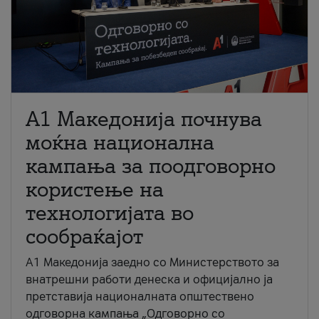
A1 Македонија почнува
моќна национална
кампања за поодговорно
користење на
технологијата во
сообраќајот
A1 Македонија заедно со Министерството за
внатрешни работи денеска и официјално ја
претставија националната општествено
одговорна кампања „Одговорно со