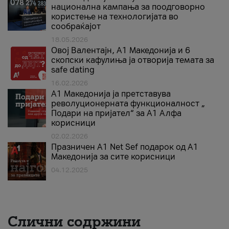
национална кампања за поодговорно
користење на технологијата во
сообраќајот
18.05.2026
Овој Валентајн, A1 Македонија и 6
скопски кафулиња ја отворија темата за
safe dating
16.02.2026
А1 Македонија ја претставува
револуционерната функционалност „
Подари на пријател“ за А1 Алфа
корисници
02.02.2026
Празничен A1 Net Sеf подарок од А1
Македонија за сите корисници
04.12.2025
Слични содржини