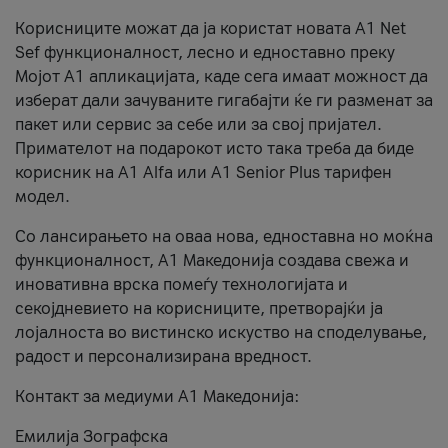
Корисниците можат да ја користат новата А1 Net
Sef функционалност, лесно и едноставно преку
Мојот А1 апликацијата, каде сега имаат можност да
изберат дали зачуваните гигабајти ќе ги разменат за
пакет или сервис за себе или за свој пријател.
Примателот на подарокот исто така треба да биде
корисник на А1 Alfa или A1 Senior Plus тарифен
модел.
Со лансирањето на оваа нова, едноставна но моќна
функционалност, А1 Македонија создава свежа и
иновативна врска помеѓу технологијата и
секојдневието на корисниците, претворајќи ја
лојалноста во вистинско искуство на споделување,
радост и персонализирана вредност.
Контакт за медиуми А1 Македонија:
Емилија Зографска