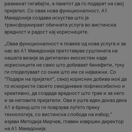
разменат гигабајти, а пакетот да го подарат на свој
пријател. Со оваа нова функционалност, А1
Македонија создава искуства што ја
трансформираат обичната услуга во вистинска
вредност и радост кај корисниците.
„Оваа функционалност е повеќе од нова услуга и за
нас во А1 Македонија претставува суштината на
нашата визија за дигитален екосистем каде
корисниците не само што добиваат бенефити, туку
ги споделуваат со оние што им се најважни. Со
“Подари на пријател”, секој корисник добива моќ да
го искористи своето секојдневие пофлексибилно и
креативно, да создаде вредност што трае и за него
и за неговите пријатели. Ова е уште еден доказ дека
А1 е бренд што ги поврзува луѓето преку
технологија, со вистинска слобода на избор,“
изјави Методија Мирчев, главен извршен директор
на А1 Македонија.