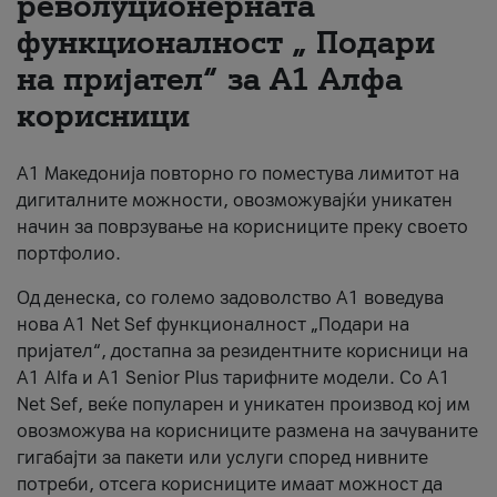
револуционерната
функционалност „ Подари
За нас
на пријател“ за А1 Алфа
#ПодобарОнлајн
корисници
А1 Македонија повторно го поместува лимитот на
дигиталните можности, овозможувајќи уникатен
начин за поврзување на корисниците преку своето
портфолио.
Од денеска, со големо задоволство А1 воведува
нова A1 Net Sef функционалност „Подари на
пријател“, достапна за резидентните корисници на
А1 Alfa и A1 Senior Plus тарифните модели. Со A1
Net Sef, веќе популарен и уникатен производ кој им
овозможува на корисниците размена на зачуваните
гигабајти за пакети или услуги според нивните
потреби, отсега корисниците имаат можност да