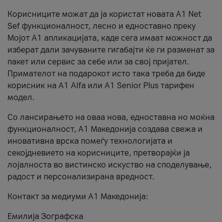
Корисниците можат да ја користат новата А1 Net
Sef функционалност, лесно и едноставно преку
Мојот А1 апликацијата, каде сега имаат можност да
изберат дали зачуваните гигабајти ќе ги разменат за
пакет или сервис за себе или за свој пријател.
Примателот на подарокот исто така треба да биде
корисник на А1 Alfa или A1 Senior Plus тарифен
модел.
Со лансирањето на оваа нова, едноставна но моќна
функционалност, А1 Македонија создава свежа и
иновативна врска помеѓу технологијата и
секојдневието на корисниците, претворајќи ја
лојалноста во вистинско искуство на споделување,
радост и персонализирана вредност.
Контакт за медиуми А1 Македонија:
Емилија Зографска