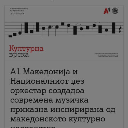
А1 Македонија и
Националниот џез
оркестар создадоа
современа музичка
приказна инспирирана од
македонското културно