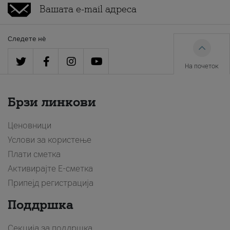
Следете нè
На почеток
Брзи линкови
Ценовници
Услови за користење
Плати сметка
Активирајте Е-сметка
Припејд регистрација
Поддршка
Секција за поддршка