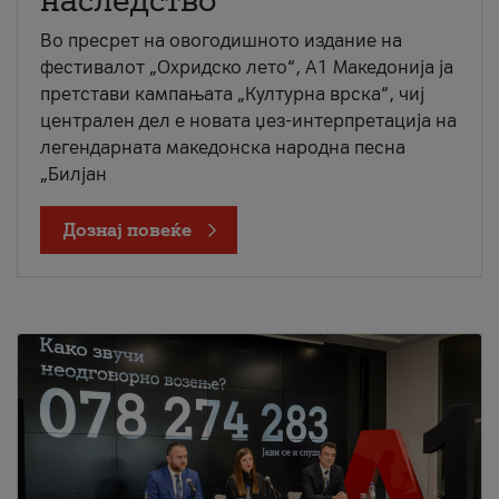
наследство
Во пресрет на овогодишното издание на
фестивалот „Охридско лето“, А1 Македонија ја
претстави кампањата „Културна врска“, чиј
централен дел е новата џез-интерпретација на
легендарната македонска народна песна
„Билјан
Дознај повеќе