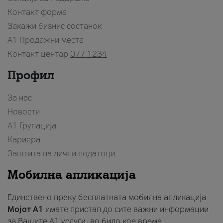
Контакт форма
Закажи бизнис состанок
A1 Продажни места
Контакт центар
077 1234
Профил
За нас
Новости
А1 Групација
Кариера
Заштита на лични податоци
Мобилна апликација
Единствено преку бесплатната мобилна апликација
Мојот A1
имате пристап до сите важни информации
за Вашите A1 услуги, во било кое време.