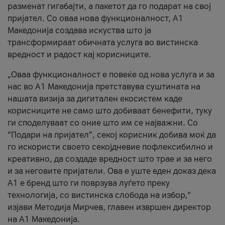
разменат гигабајти, а пакетот да го подарат на свој
пријател. Со оваа нова функционалност, А1
Македонија создава искуства што ја
трансформираат обичната услуга во вистинска
вредност и радост кај корисниците.
„Оваа функционалност е повеќе од нова услуга и за
нас во А1 Македонија претставува суштината на
нашата визија за дигитален екосистем каде
корисниците не само што добиваат бенефити, туку
ги споделуваат со оние што им се најважни. Со
“Подари на пријател”, секој корисник добива моќ да
го искористи своето секојдневие пофлексибилно и
креативно, да создаде вредност што трае и за него
и за неговите пријатели. Ова е уште еден доказ дека
А1 е бренд што ги поврзува луѓето преку
технологија, со вистинска слобода на избор,“
изјави Методија Мирчев, главен извршен директор
на А1 Македонија.