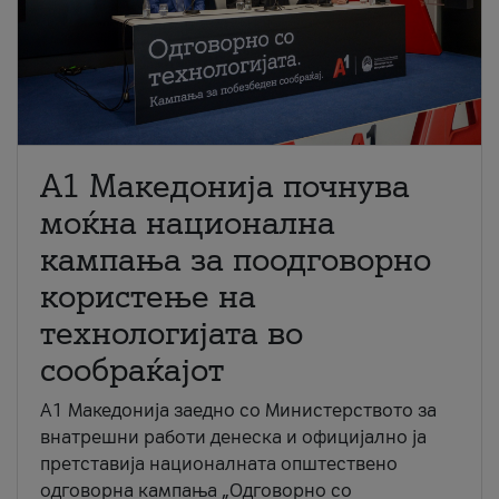
A1 Македонија почнува
моќна национална
кампања за поодговорно
користење на
технологијата во
сообраќајот
A1 Македонија заедно со Министерството за
внатрешни работи денеска и официјално ја
претставија националната општествено
одговорна кампања „Одговорно со