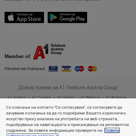
Member of
Начини на плаќање
Дознај повеќе за A1 Telekom Austria Group
A1 Austria
A1 Croatia
A1 Serbia
A1 Belarus
A1 Bulgaria
A1 Slovenia
A1 Digital
Со кликање на копчето "Се согласувам", се согласувате да
зачуваме колачиња за да го подобриме Вашето корисничко
искуство преку анализа на употребата на веб-страната,
подобрување на навигацијата и прикажување на релевантна
содржина. За повеќе информации проверете на
Повеќе