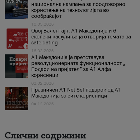
национална кампања за поодговорно
користење на технологијата во
сообраќајот
18.05.2026
Овој Валентајн, A1 Македонија и 6
скопски кафулиња ја отворија темата за
safe dating
16.02.2026
А1 Македонија ја претставува
револуционерната функционалност „
Подари на пријател“ за А1 Алфа
корисници
02.02.2026
Празничен A1 Net Sеf подарок од А1
Македонија за сите корисници
04.12.2025
Слични содржини