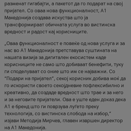
разменат гигабајти, а пакетот да го подарат на свој
пријател. Со оваа нова функционалност, А1
Македонија создава искуства што ја
трансформираат обичната услуга во вистинска
вредност и радост кај корисниците.
„Оваа функционалност е повеќе од нова услуга и за
нас во А1 Македонија претставува суштината на
нашата визија за дигитален екосистем каде
корисниците не само што добиваат бенефити, туку
ги споделуваат со оние што им се најважни. Со
“Подари на пријател”, секој корисник добива моќ да
го искористи своето секојдневие пофлексибилно и
креативно, да создаде вредност што трае и за него
и за неговите пријатели. Ова е уште еден доказ дека
А1 е бренд што ги поврзува луѓето преку
технологија, со вистинска слобода на избор,“
изјави Методија Мирчев, главен извршен директор
на А1 Македонија.