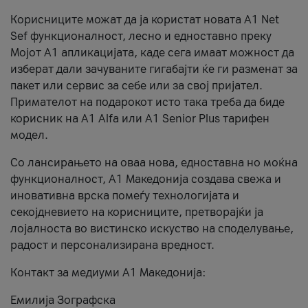
Корисниците можат да ја користат новата А1 Net
Sef функционалност, лесно и едноставно преку
Мојот А1 апликацијата, каде сега имаат можност да
изберат дали зачуваните гигабајти ќе ги разменат за
пакет или сервис за себе или за свој пријател.
Примателот на подарокот исто така треба да биде
корисник на А1 Alfa или A1 Senior Plus тарифен
модел.
Со лансирањето на оваа нова, едноставна но моќна
функционалност, А1 Македонија создава свежа и
иновативна врска помеѓу технологијата и
секојдневието на корисниците, претворајќи ја
лојалноста во вистинско искуство на споделување,
радост и персонализирана вредност.
Контакт за медиуми А1 Македонија:
Емилија Зографска