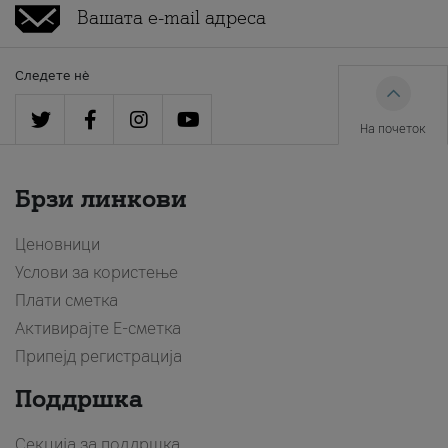
Следете нè
На почеток
Брзи линкови
Ценовници
Услови за користење
Плати сметка
Активирајте Е-сметка
Припејд регистрација
Поддршка
Секција за поддршка