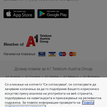
Member of
Начини на плаќање
Дознај повеќе за A1 Telekom Austria Group
A1 Austria
A1 Croatia
A1 Serbia
A1 Belarus
A1 Bulgaria
A1 Slovenia
A1 Digital
Со кликање на копчето "Се согласувам", се согласувате да
зачуваме колачиња за да го подобриме Вашето корисничко
искуство преку анализа на употребата на веб-страната,
подобрување на навигацијата и прикажување на релевантна
содржина. За повеќе информации проверете на
Повеќе