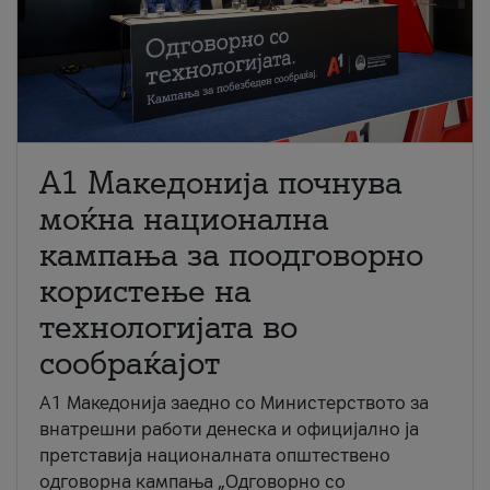
A1 Македонија почнува
моќна национална
кампања за поодговорно
користење на
технологијата во
сообраќајот
A1 Македонија заедно со Министерството за
внатрешни работи денеска и официјално ја
претставија националната општествено
одговорна кампања „Одговорно со