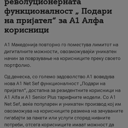
револуционерната
функционалност „ Подари
За нас
на пријател“ за А1 Алфа
#ПодобарОнлајн
корисници
А1 Македонија повторно го поместува лимитот на
дигиталните можности, овозможувајќи уникатен
начин за поврзување на корисниците преку своето
портфолио.
Од денеска, со големо задоволство А1 воведува
нова A1 Net Sef функционалност „Подари на
пријател“, достапна за резидентните корисници на
А1 Alfa и A1 Senior Plus тарифните модели. Со A1
Net Sef, веќе популарен и уникатен производ кој им
овозможува на корисниците размена на зачуваните
гигабајти за пакети или услуги според нивните
потреби, отсега корисниците имаат можност да