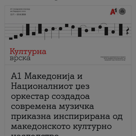
А1 Македонија и
Националниот џез
оркестар создадоа
современа музичка
приказна инспирирана од
македонското културно