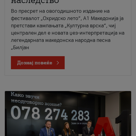
наследство
Во пресрет на овогодишното издание на
фестивалот „Охридско лето“, А1 Македонија ја
претстави кампањата „Културна врска“, чиј
централен дел е новата џез-интерпретација на
легендарната македонска народна песна
„Билјан
Дознај повеќе