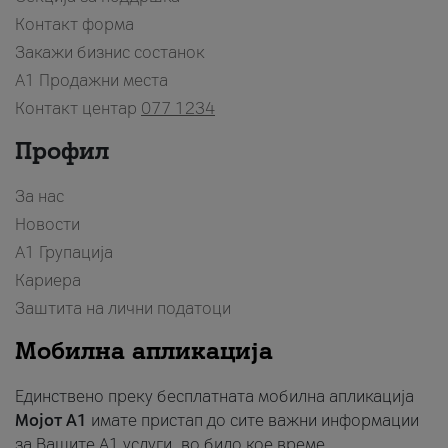
Контакт форма
Закажи бизнис состанок
A1 Продажни места
Контакт центар
077 1234
Профил
За нас
Новости
А1 Групација
Кариера
Заштита на лични податоци
Мобилна апликација
Единствено преку бесплатната мобилна апликација
Мојот A1
имате пристап до сите важни информации
за Вашите A1 услуги, во било кое време.