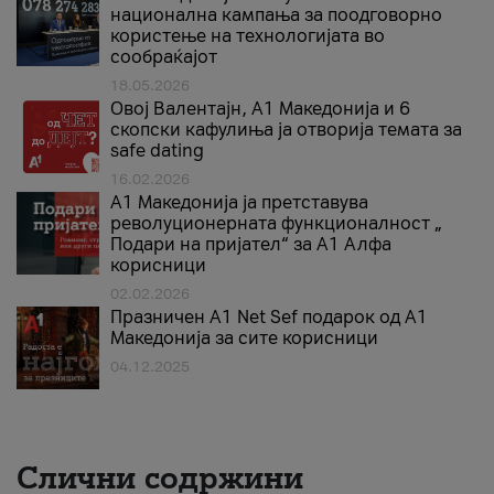
национална кампања за поодговорно
користење на технологијата во
сообраќајот
18.05.2026
Овој Валентајн, A1 Македонија и 6
скопски кафулиња ја отворија темата за
safe dating
16.02.2026
А1 Македонија ја претставува
револуционерната функционалност „
Подари на пријател“ за А1 Алфа
корисници
02.02.2026
Празничен A1 Net Sеf подарок од А1
Македонија за сите корисници
04.12.2025
Слични содржини