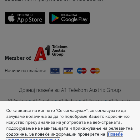
Member of
Начини на плаќање
Дознај повеќе за A1 Telekom Austria Group
A1 Austria
A1 Croatia
A1 Serbia
A1 Belarus
A1 Bulgaria
A1 Slovenia
A1 Digital
Со кликање на копчето "Се согласувам", се согласувате да
зачуваме колачиња за да го подобриме Вашето корисничко
искуство преку анализа на употребата на веб-страната,
подобрување на навигацијата и прикажување на релевантна
содржина. За повеќе информации проверете на
Повеќе