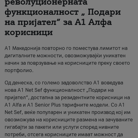
револуционерната
функционалност „ Подари
За нас
на пријател“ за А1 Алфа
#ПодобарОнлајн
корисници
А1 Македонија повторно го поместува лимитот на
дигиталните можности, овозможувајќи уникатен
начин за поврзување на корисниците преку своето
портфолио.
Од денеска, со големо задоволство А1 воведува
нова A1 Net Sef функционалност „Подари на
пријател“, достапна за резидентните корисници на
А1 Alfa и A1 Senior Plus тарифните модели. Со A1
Net Sef, веќе популарен и уникатен производ кој им
овозможува на корисниците размена на зачуваните
гигабајти за пакети или услуги според нивните
потреби, отсега корисниците имаат можност да