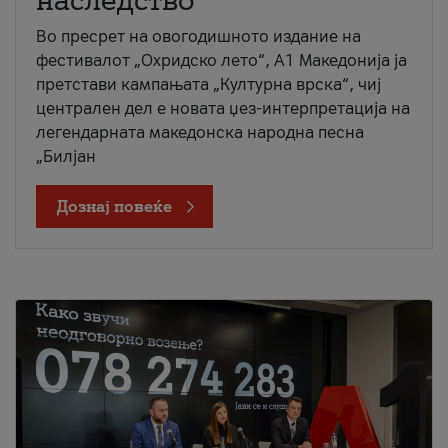
наследство
Во пресрет на овогодишното издание на
фестивалот „Охридско лето“, А1 Македонија ја
претстави кампањата „Културна врска“, чиј
централен дел е новата џез-интерпретација на
легендарната македонска народна песна
„Билјан
Дознај повеќе