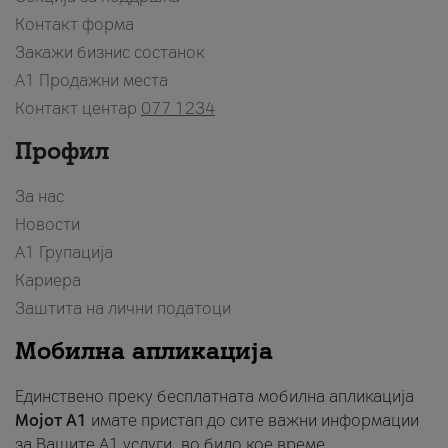
Контакт форма
Закажи бизнис состанок
A1 Продажни места
Контакт центар
077 1234
Профил
За нас
Новости
А1 Групација
Кариера
Заштита на лични податоци
Мобилна апликација
Единствено преку бесплатната мобилна апликација
Мојот A1
имате пристап до сите важни информации
за Вашите A1 услуги, во било кое време.