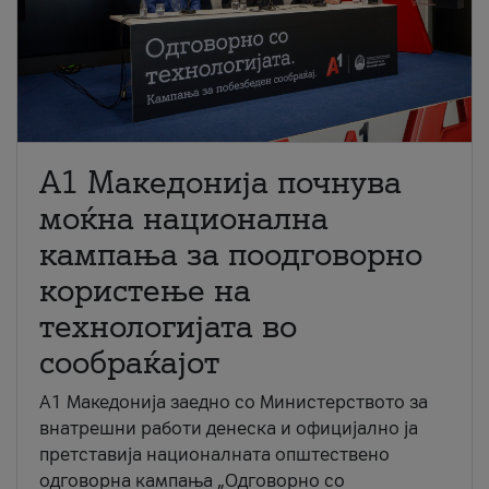
A1 Македонија почнува
моќна национална
кампања за поодговорно
користење на
технологијата во
сообраќајот
A1 Македонија заедно со Министерството за
внатрешни работи денеска и официјално ја
претставија националната општествено
одговорна кампања „Одговорно со