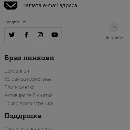
Следете нè
На почеток
Брзи линкови
Ценовници
Услови за користење
Плати сметка
Активирајте Е-сметка
Припејд регистрација
Поддршка
Секција за поддршка