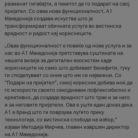
разменат гигабајти, а пакетот да го подарат на свој
пријател. Со оваа нова функционалност, А1
Македонија создава искуства што ја
трансформираат обичната услуга во вистинска
вредност и радост кај корисниците.
„Оваа функционалност е повеќе од нова услуга и за
нас во А1 Македонија претставува суштината на
нашата визија за дигитален екосистем каде
корисниците не само што добиваат бенефити, туку
ги споделуваат со оние што им се најважни. Со
“Подари на пријател”, секој корисник добива моќ да
го искористи своето секојдневие пофлексибилно и
креативно, да создаде вредност што трае и за него
и за неговите пријатели. Ова е уште еден доказ дека
А1 е бренд што ги поврзува луѓето преку
технологија, со вистинска слобода на избор,“
изјави Методија Мирчев, главен извршен директор
на А1 Македонија.