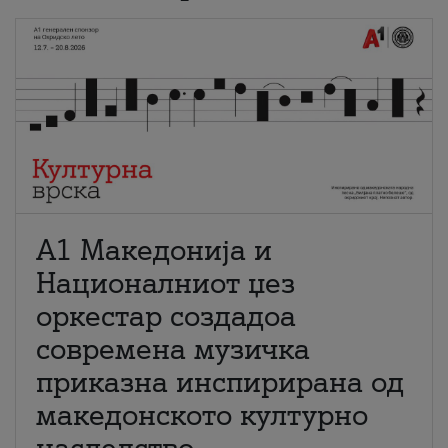
А1 Македонија и
Националниот џез
оркестар создадоа
современа музичка
приказна инспирирана од
македонското културно