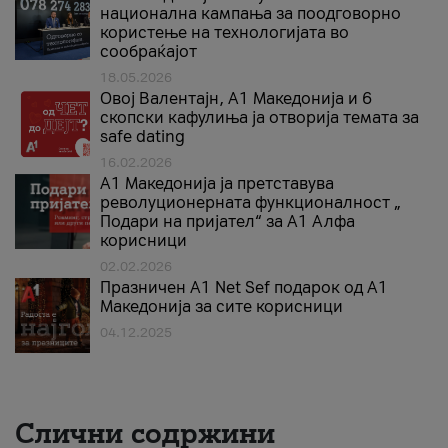
национална кампања за поодговорно
користење на технологијата во
сообраќајот
18.05.2026
Овој Валентајн, A1 Македонија и 6
скопски кафулиња ја отворија темата за
safe dating
16.02.2026
А1 Македонија ја претставува
револуционерната функционалност „
Подари на пријател“ за А1 Алфа
корисници
02.02.2026
Празничен A1 Net Sеf подарок од А1
Македонија за сите корисници
04.12.2025
Слични содржини