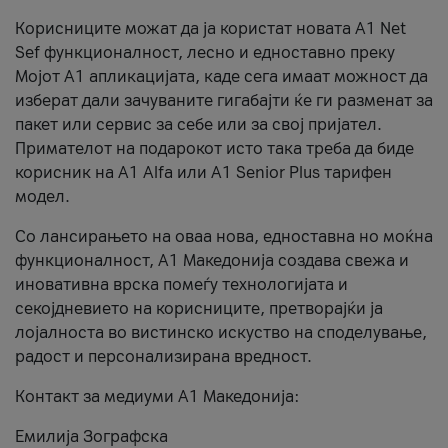
Корисниците можат да ја користат новата А1 Net
Sef функционалност, лесно и едноставно преку
Мојот А1 апликацијата, каде сега имаат можност да
изберат дали зачуваните гигабајти ќе ги разменат за
пакет или сервис за себе или за свој пријател.
Примателот на подарокот исто така треба да биде
корисник на А1 Alfa или A1 Senior Plus тарифен
модел.
Со лансирањето на оваа нова, едноставна но моќна
функционалност, А1 Македонија создава свежа и
иновативна врска помеѓу технологијата и
секојдневието на корисниците, претворајќи ја
лојалноста во вистинско искуство на споделување,
радост и персонализирана вредност.
Контакт за медиуми А1 Македонија:
Емилија Зографска