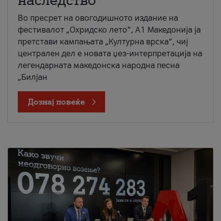
наследство
Во пресрет на овогодишното издание на
фестивалот „Охридско лето“, А1 Македонија ја
претстави кампањата „Културна врска“, чиј
централен дел е новата џез-интерпретација на
легендарната македонска народна песна
„Билјан
Дознај повеќе