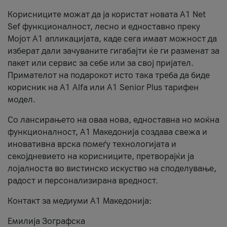
Корисниците можат да ја користат новата А1 Net
Sef функционалност, лесно и едноставно преку
Мојот А1 апликацијата, каде сега имаат можност да
изберат дали зачуваните гигабајти ќе ги разменат за
пакет или сервис за себе или за свој пријател.
Примателот на подарокот исто така треба да биде
корисник на А1 Alfa или A1 Senior Plus тарифен
модел.
Со лансирањето на оваа нова, едноставна но моќна
функционалност, А1 Македонија создава свежа и
иновативна врска помеѓу технологијата и
секојдневието на корисниците, претворајќи ја
лојалноста во вистинско искуство на споделување,
радост и персонализирана вредност.
Контакт за медиуми А1 Македонија:
Емилија Зографска