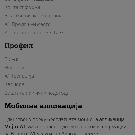
Контакт форма
Закажи бизнис состанок
A1 Продажни места
Контакт центар
077 1234
Профил
За нас
Новости
А1 Групација
Кариера
Заштита на лични податоци
Мобилна апликација
Единствено преку бесплатната мобилна апликација
Мојот A1
имате пристап до сите важни информации
за Вашите A1 услуги, во било кое време.