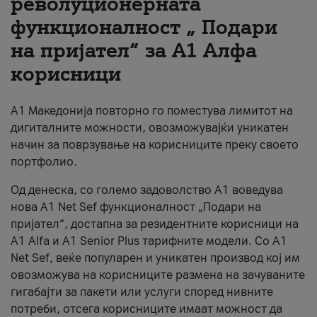
револуционерната
функционалност „ Подари
За нас
на пријател“ за А1 Алфа
#ПодобарОнлајн
корисници
А1 Македонија повторно го поместува лимитот на
дигиталните можности, овозможувајќи уникатен
начин за поврзување на корисниците преку своето
портфолио.
Од денеска, со големо задоволство А1 воведува
нова A1 Net Sef функционалност „Подари на
пријател“, достапна за резидентните корисници на
А1 Alfa и A1 Senior Plus тарифните модели. Со A1
Net Sef, веќе популарен и уникатен производ кој им
овозможува на корисниците размена на зачуваните
гигабајти за пакети или услуги според нивните
потреби, отсега корисниците имаат можност да