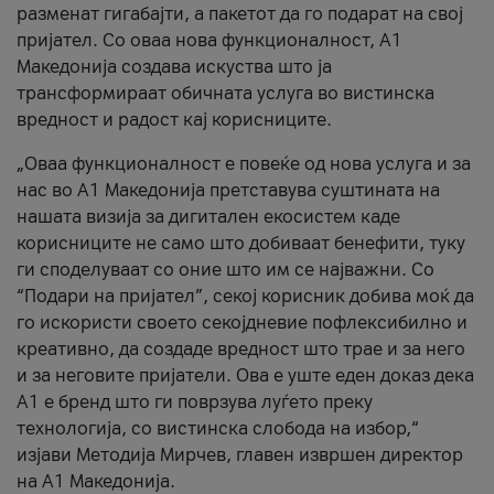
разменат гигабајти, а пакетот да го подарат на свој
пријател. Со оваа нова функционалност, А1
Македонија создава искуства што ја
трансформираат обичната услуга во вистинска
вредност и радост кај корисниците.
„Оваа функционалност е повеќе од нова услуга и за
нас во А1 Македонија претставува суштината на
нашата визија за дигитален екосистем каде
корисниците не само што добиваат бенефити, туку
ги споделуваат со оние што им се најважни. Со
“Подари на пријател”, секој корисник добива моќ да
го искористи своето секојдневие пофлексибилно и
креативно, да создаде вредност што трае и за него
и за неговите пријатели. Ова е уште еден доказ дека
А1 е бренд што ги поврзува луѓето преку
технологија, со вистинска слобода на избор,“
изјави Методија Мирчев, главен извршен директор
на А1 Македонија.