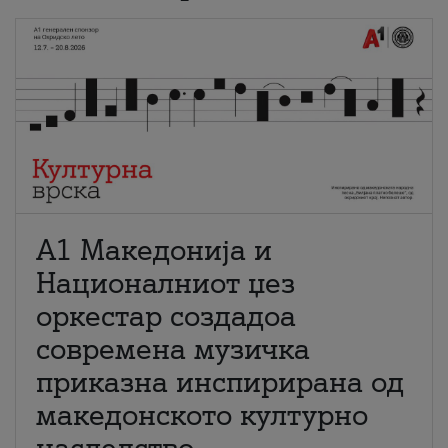
А1 Македонија и
Националниот џез
оркестар создадоа
современа музичка
приказна инспирирана од
македонското културно