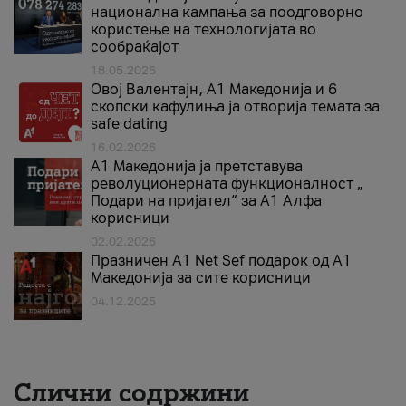
национална кампања за поодговорно
користење на технологијата во
сообраќајот
18.05.2026
Овој Валентајн, A1 Македонија и 6
скопски кафулиња ја отворија темата за
safe dating
16.02.2026
А1 Македонија ја претставува
револуционерната функционалност „
Подари на пријател“ за А1 Алфа
корисници
02.02.2026
Празничен A1 Net Sеf подарок од А1
Македонија за сите корисници
04.12.2025
Слични содржини