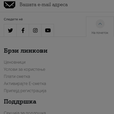
Следете нè
На почеток
Брзи линкови
Ценовници
Услови за користење
Плати сметка
Активирајте Е-сметка
Припејд регистрација
Поддршка
Секција за поддршка