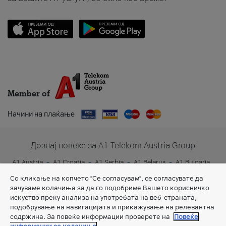
Member of
Начини на плаќање
Дознај повеќе за A1 Telekom Austria Group
A1 Austria
A1 Croatia
A1 Serbia
A1 Belarus
A1 Bulgaria
A1 Slovenia
A1 Digital
Со кликање на копчето "Се согласувам", се согласувате да
зачуваме колачиња за да го подобриме Вашето корисничко
искуство преку анализа на употребата на веб-страната,
подобрување на навигацијата и прикажување на релевантна
содржина. За повеќе информации проверете на
Повеќе