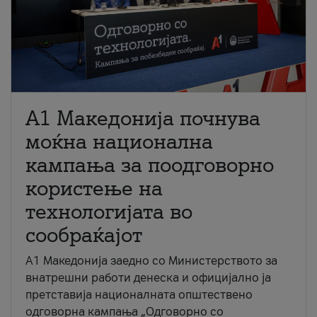
A1 Македонија почнува
моќна национална
кампања за поодговорно
користење на
технологијата во
сообраќајот
A1 Македонија заедно со Министерството за
внатрешни работи денеска и официјално ја
претставија националната општествено
одговорна кампања „Одговорно со