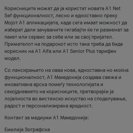
Корисниците можат да ја користат новата А1 Net
Sef функционалност, лесно и едноставно преку
Мојот А1 апликацијата, каде сега имаат можност да
изберат дали зачуваните гигабајти ќе ги разменат за
пакет или сервис за себе или за свој пријател.
Примателот на подарокот исто така треба да биде
корисник на А1 Alfa или A1 Senior Plus тарифен
модел.
Со лансирањето на оваа нова, едноставна но моќна
функционалност, А1 Македонија создава свежа и
иновативна врска помеѓу технологијата и
секојдневието на корисниците, претворајќи ја
лојалноста во вистинско искуство на споделување,
радост и персонализирана вредност.
Контакт за медиуми А1 Македонија:
Емилија Зографска