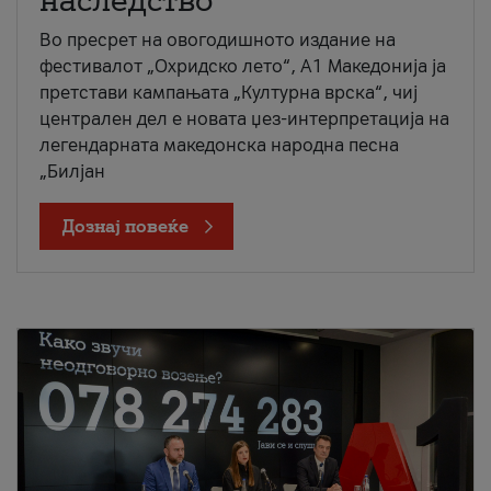
наследство
Во пресрет на овогодишното издание на
фестивалот „Охридско лето“, А1 Македонија ја
претстави кампањата „Културна врска“, чиј
централен дел е новата џез-интерпретација на
легендарната македонска народна песна
„Билјан
Дознај повеќе