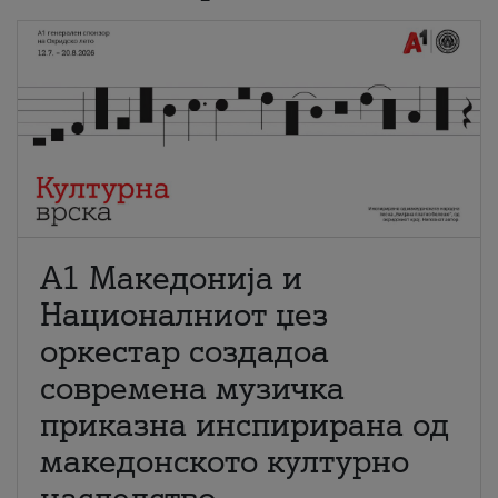
А1 Македонија и
Националниот џез
оркестар создадоа
современа музичка
приказна инспирирана од
македонското културно