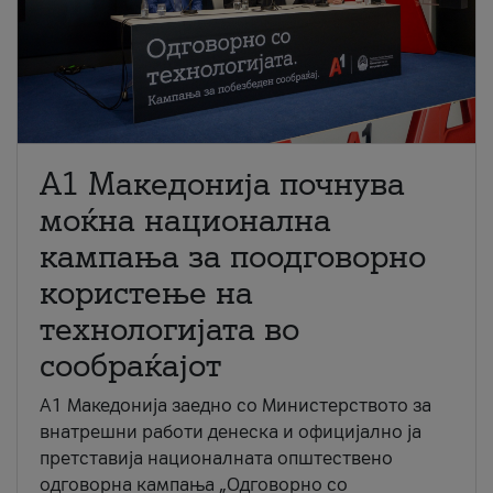
A1 Македонија почнува
моќна национална
кампања за поодговорно
користење на
технологијата во
сообраќајот
A1 Македонија заедно со Министерството за
внатрешни работи денеска и официјално ја
претставија националната општествено
одговорна кампања „Одговорно со