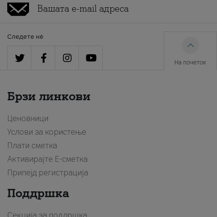
Следете нè
На почеток
Брзи линкови
Ценовници
Услови за користење
Плати сметка
Активирајте Е-сметка
Припејд регистрација
Поддршка
Секција за поддршка