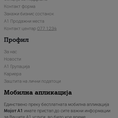
Контакт форма
Закажи бизнис состанок
A1 Продажни места
Контакт центар
077 1234
Профил
За нас
Новости
А1 Групација
Кариера
Заштита на лични податоци
Мобилна апликација
Единствено преку бесплатната мобилна апликација
Мојот A1
имате пристап до сите важни информации
за Вашите A1 услуги, во било кое време.