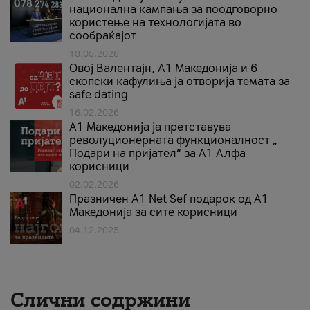
национална кампања за поодговорно
користење на технологијата во
сообраќајот
18.05.2026
Овој Валентајн, A1 Македонија и 6
скопски кафулиња ја отворија темата за
safe dating
16.02.2026
А1 Македонија ја претставува
револуционерната функционалност „
Подари на пријател“ за А1 Алфа
корисници
02.02.2026
Празничен A1 Net Sеf подарок од А1
Македонија за сите корисници
04.12.2025
Слични содржини