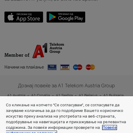
Member of
Начини на плаќање
Дознај повеќе за A1 Telekom Austria Group
A1 Austria
A1 Croatia
A1 Serbia
A1 Belarus
A1 Bulgaria
A1 Slovenia
A1 Digital
Со кликање на копчето "Се согласувам", се согласувате да
зачуваме колачиња за да го подобриме Вашето корисничко
искуство преку анализа на употребата на веб-страната,
подобрување на навигацијата и прикажување на релевантна
содржина. За повеќе информации проверете на
Повеќе