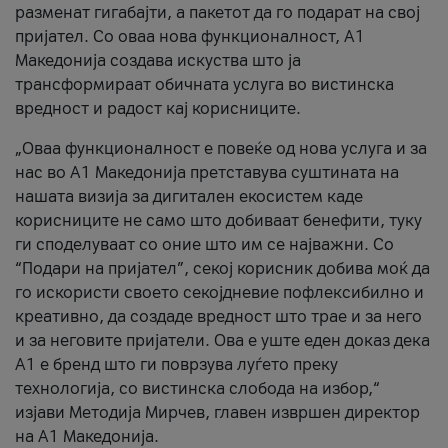
разменат гигабајти, а пакетот да го подарат на свој
пријател. Со оваа нова функционалност, А1
Македонија создава искуства што ја
трансформираат обичната услуга во вистинска
вредност и радост кај корисниците.
„Оваа функционалност е повеќе од нова услуга и за
нас во А1 Македонија претставува суштината на
нашата визија за дигитален екосистем каде
корисниците не само што добиваат бенефити, туку
ги споделуваат со оние што им се најважни. Со
“Подари на пријател”, секој корисник добива моќ да
го искористи своето секојдневие пофлексибилно и
креативно, да создаде вредност што трае и за него
и за неговите пријатели. Ова е уште еден доказ дека
А1 е бренд што ги поврзува луѓето преку
технологија, со вистинска слобода на избор,“
изјави Методија Мирчев, главен извршен директор
на А1 Македонија.