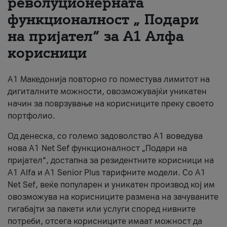
револуционерната
функционалност „ Подари
За нас
на пријател“ за А1 Алфа
#ПодобарОнлајн
корисници
А1 Македонија повторно го поместува лимитот на
дигиталните можности, овозможувајќи уникатен
начин за поврзување на корисниците преку своето
портфолио.
Од денеска, со големо задоволство А1 воведува
нова A1 Net Sef функционалност „Подари на
пријател“, достапна за резидентните корисници на
А1 Alfa и A1 Senior Plus тарифните модели. Со A1
Net Sef, веќе популарен и уникатен производ кој им
овозможува на корисниците размена на зачуваните
гигабајти за пакети или услуги според нивните
потреби, отсега корисниците имаат можност да