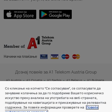
Member of
Начини на плаќање
Дознај повеќе за A1 Telekom Austria Group
A1 Austria
A1 Croatia
A1 Serbia
A1 Belarus
A1 Bulgaria
A1 Slovenia
A1 Digital
Со кликање на копчето "Се согласувам", се согласувате да
зачуваме колачиња за да го подобриме Вашето корисничко
искуство преку анализа на употребата на веб-страната,
подобрување на навигацијата и прикажување на релевантна
содржина. За повеќе информации проверете на
Повеќе