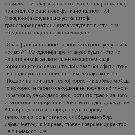
разменат гигабајти, а пакетот да го подарат на свој
пријател. Со оваа нова функционалност, А1
Македонија создава искуства што ја
трансформираат обичната услуга во вистинска
вредност и радост кај корисниците.
„Оваа функционалност е повеќе од нова услуга и за
нас во А1 Македонија претставува суштината на
нашата визија за дигитален екосистем каде
корисниците не само што добиваат бенефити, туку
ги споделуваат со оние што им се најважни. Со
“Подари на пријател”, секој корисник добива моќ да
го искористи своето секојдневие пофлексибилно и
креативно, да создаде вредност што трае и за него
и за неговите пријатели. Ова е уште еден доказ дека
А1 е бренд што ги поврзува луѓето преку
технологија, со вистинска слобода на избор,“
изјави Методија Мирчев, главен извршен директор
на А1 Македонија.