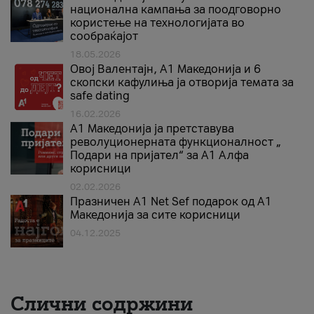
национална кампања за поодговорно
користење на технологијата во
сообраќајот
18.05.2026
Овој Валентајн, A1 Македонија и 6
скопски кафулиња ја отворија темата за
safe dating
16.02.2026
А1 Македонија ја претставува
револуционерната функционалност „
Подари на пријател“ за А1 Алфа
корисници
02.02.2026
Празничен A1 Net Sеf подарок од А1
Македонија за сите корисници
04.12.2025
Слични содржини