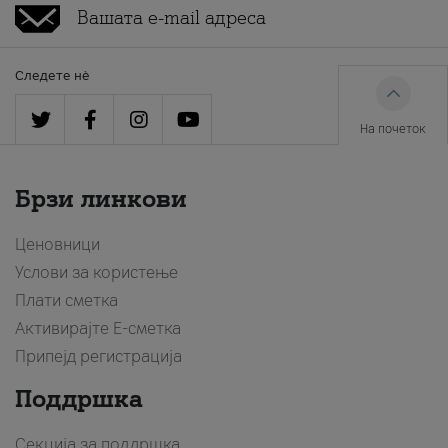
Следете нè
На почеток
Брзи линкови
Ценовници
Услови за користење
Плати сметка
Активирајте Е-сметка
Припејд регистрација
Поддршка
Секција за поддршка