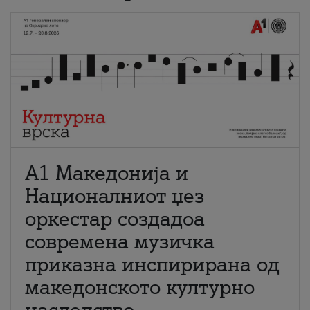
А1 Македонија и
Националниот џез
оркестар создадоа
современа музичка
приказна инспирирана од
македонското културно