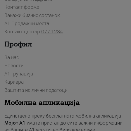
Контакт форма
Закажи бизнис состанок
A1 Продажни места
Контакт центар
077 1234
Профил
За нас
Новости
А1 Групација
Кариера
Заштита на лични податоци
Мобилна апликација
Единствено преку бесплатната мобилна апликација
Мојот A1
имате пристап до сите важни информации
за Вашите A1 услуги, во било кое време.