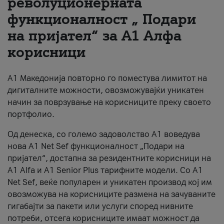
револуционерната
функционалност „ Подари
За нас
на пријател“ за А1 Алфа
#ПодобарОнлајн
корисници
А1 Македонија повторно го поместува лимитот на
дигиталните можности, овозможувајќи уникатен
начин за поврзување на корисниците преку своето
портфолио.
Од денеска, со големо задоволство А1 воведува
нова A1 Net Sef функционалност „Подари на
пријател“, достапна за резидентните корисници на
А1 Alfa и A1 Senior Plus тарифните модели. Со A1
Net Sef, веќе популарен и уникатен производ кој им
овозможува на корисниците размена на зачуваните
гигабајти за пакети или услуги според нивните
потреби, отсега корисниците имаат можност да