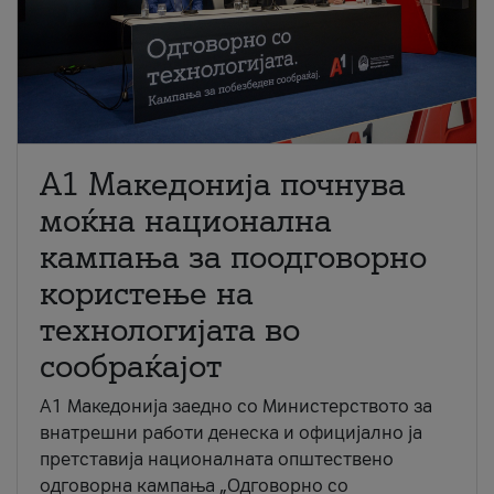
A1 Македонија почнува
моќна национална
кампања за поодговорно
користење на
технологијата во
сообраќајот
A1 Македонија заедно со Министерството за
внатрешни работи денеска и официјално ја
претставија националната општествено
одговорна кампања „Одговорно со