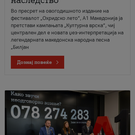
наследство
Во пресрет на овогодишното издание на
фестивалот „Охридско лето“, А1 Македонија ја
претстави кампањата „Културна врска“, чиј
централен дел е новата џез-интерпретација на
легендарната македонска народна песна
„Билјан
Дознај повеќе