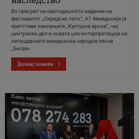
наследство
Во пресрет на овогодишното издание на
фестивалот „Охридско лето“, А1 Македонија ја
претстави кампањата „Културна врска“, чиј
централен дел е новата џез-интерпретација на
легендарната македонска народна песна
„Билјан
Дознај повеќе