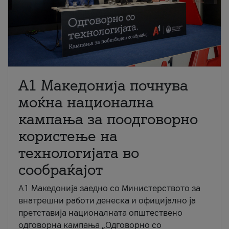
A1 Македонија почнува
моќна национална
кампања за поодговорно
користење на
технологијата во
сообраќајот
A1 Македонија заедно со Министерството за
внатрешни работи денеска и официјално ја
претставија националната општествено
одговорна кампања „Одговорно со