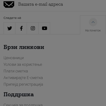
Следете нè
На почеток
Брзи линкови
Ценовници
Услови за користење
Плати сметка
Активирајте Е-сметка
Припејд регистрација
Поддршка
Секција за поддршка