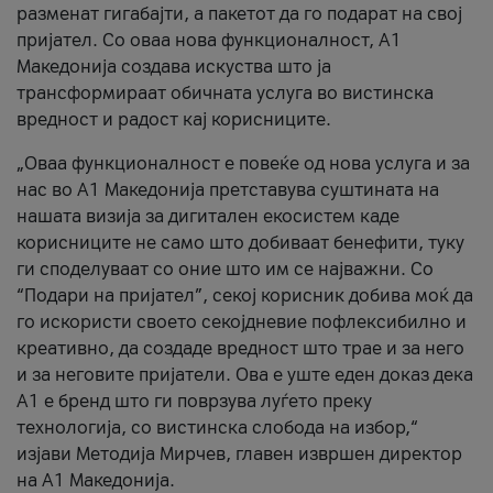
разменат гигабајти, а пакетот да го подарат на свој
пријател. Со оваа нова функционалност, А1
Македонија создава искуства што ја
трансформираат обичната услуга во вистинска
вредност и радост кај корисниците.
„Оваа функционалност е повеќе од нова услуга и за
нас во А1 Македонија претставува суштината на
нашата визија за дигитален екосистем каде
корисниците не само што добиваат бенефити, туку
ги споделуваат со оние што им се најважни. Со
“Подари на пријател”, секој корисник добива моќ да
го искористи своето секојдневие пофлексибилно и
креативно, да создаде вредност што трае и за него
и за неговите пријатели. Ова е уште еден доказ дека
А1 е бренд што ги поврзува луѓето преку
технологија, со вистинска слобода на избор,“
изјави Методија Мирчев, главен извршен директор
на А1 Македонија.