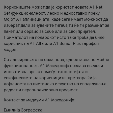
Корисниците можат да ја користат новата А1 Net
Sef функционалност, лесно и едноставно преку
Мојот А1 апликацијата, каде сега имаат можност да
изберат дали зачуваните гигабајти ќе ги разменат за
пакет или сервис за себе или за свој пријател.
Примателот на подарокот исто така треба да биде
корисник на А1 Alfa или A1 Senior Plus тарифен
модел.
Со лансирањето на оваа нова, едноставна но моќна
функционалност, А1 Македонија создава свежа и
иновативна врска помеѓу технологијата и
секојдневието на корисниците, претворајќи ја
лојалноста во вистинско искуство на споделување,
радост и персонализирана вредност.
Контакт за медиуми А1 Македонија:
Емилија Зографска