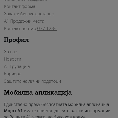
Контакт форма
Закажи бизнис состанок
A1 Продажни места
Контакт центар
077 1234
Профил
За нас
Новости
А1 Групација
Кариера
Заштита на лични податоци
Мобилна апликација
Единствено преку бесплатната мобилна апликација
Мојот A1
имате пристап до сите важни информации
за Вашите A1 услуги, во било кое време.