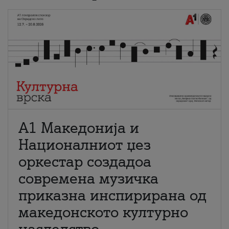
А1 Македонија и
Националниот џез
оркестар создадоа
современа музичка
приказна инспирирана од
македонското културно