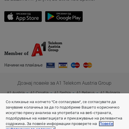
Member of
Начини на плаќање
Дознај повеќе за A1 Telekom Austria Group
A1 Austria
A1 Croatia
A1 Serbia
A1 Belarus
A1 Bulgaria
A1 Slovenia
A1 Digital
Со кликање на копчето "Се согласувам", се согласувате да
зачуваме колачиња за да го подобриме Вашето корисничко
искуство преку анализа на употребата на веб-страната,
подобрување на навигацијата и прикажување на релевантна
содржина. За повеќе информации проверете на
Повеќе