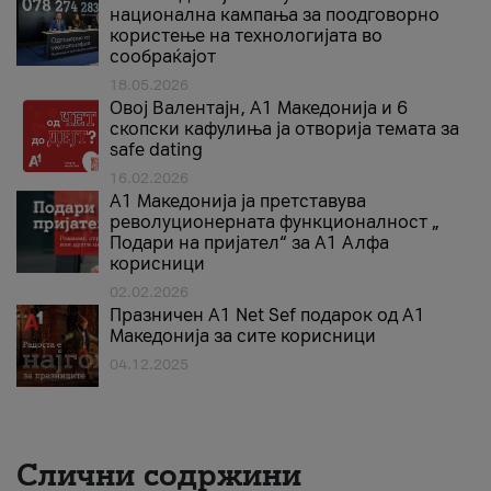
национална кампања за поодговорно
користење на технологијата во
сообраќајот
18.05.2026
Овој Валентајн, A1 Македонија и 6
скопски кафулиња ја отворија темата за
safe dating
16.02.2026
А1 Македонија ја претставува
револуционерната функционалност „
Подари на пријател“ за А1 Алфа
корисници
02.02.2026
Празничен A1 Net Sеf подарок од А1
Македонија за сите корисници
04.12.2025
Слични содржини