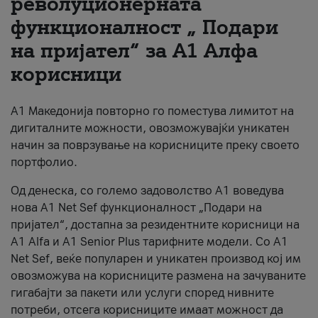
револуционерната
функционалност „ Подари
За нас
на пријател“ за А1 Алфа
#ПодобарОнлајн
корисници
А1 Македонија повторно го поместува лимитот на
дигиталните можности, овозможувајќи уникатен
начин за поврзување на корисниците преку своето
портфолио.
Од денеска, со големо задоволство А1 воведува
нова A1 Net Sef функционалност „Подари на
пријател“, достапна за резидентните корисници на
А1 Alfa и A1 Senior Plus тарифните модели. Со A1
Net Sef, веќе популарен и уникатен производ кој им
овозможува на корисниците размена на зачуваните
гигабајти за пакети или услуги според нивните
потреби, отсега корисниците имаат можност да