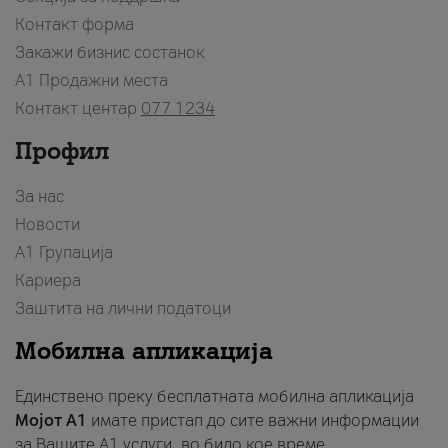
Контакт форма
Закажи бизнис состанок
A1 Продажни места
Контакт центар
077 1234
Профил
За нас
Новости
А1 Групација
Кариера
Заштита на лични податоци
Мобилна апликација
Единствено преку бесплатната мобилна апликација
Мојот A1
имате пристап до сите важни информации
за Вашите A1 услуги, во било кое време.