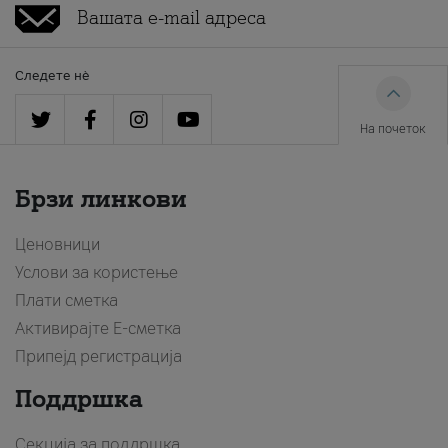
Следете нè
На почеток
Брзи линкови
Ценовници
Услови за користење
Плати сметка
Активирајте Е-сметка
Припејд регистрација
Поддршка
Секција за поддршка