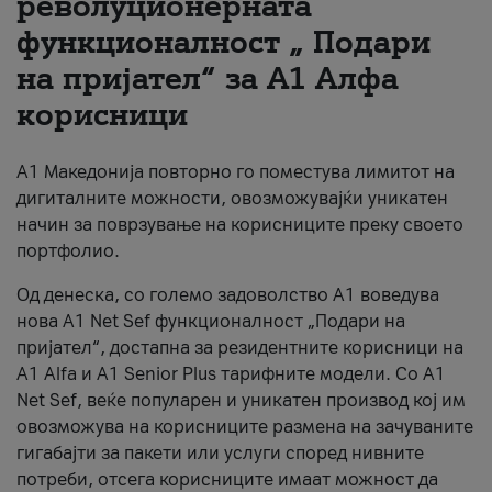
револуционерната
функционалност „ Подари
За нас
на пријател“ за А1 Алфа
#ПодобарОнлајн
корисници
А1 Македонија повторно го поместува лимитот на
дигиталните можности, овозможувајќи уникатен
начин за поврзување на корисниците преку своето
портфолио.
Од денеска, со големо задоволство А1 воведува
нова A1 Net Sef функционалност „Подари на
пријател“, достапна за резидентните корисници на
А1 Alfa и A1 Senior Plus тарифните модели. Со A1
Net Sef, веќе популарен и уникатен производ кој им
овозможува на корисниците размена на зачуваните
гигабајти за пакети или услуги според нивните
потреби, отсега корисниците имаат можност да