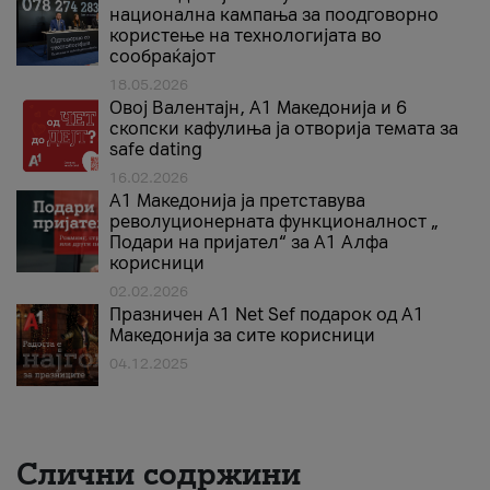
национална кампања за поодговорно
користење на технологијата во
сообраќајот
18.05.2026
Овој Валентајн, A1 Македонија и 6
скопски кафулиња ја отворија темата за
safe dating
16.02.2026
А1 Македонија ја претставува
револуционерната функционалност „
Подари на пријател“ за А1 Алфа
корисници
02.02.2026
Празничен A1 Net Sеf подарок од А1
Македонија за сите корисници
04.12.2025
Слични содржини