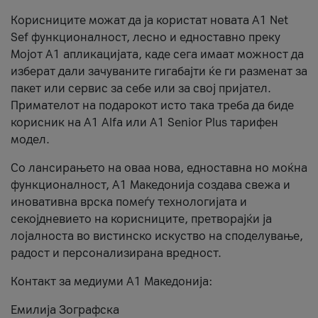
Корисниците можат да ја користат новата А1 Net
Sef функционалност, лесно и едноставно преку
Мојот А1 апликацијата, каде сега имаат можност да
изберат дали зачуваните гигабајти ќе ги разменат за
пакет или сервис за себе или за свој пријател.
Примателот на подарокот исто така треба да биде
корисник на А1 Alfa или A1 Senior Plus тарифен
модел.
Со лансирањето на оваа нова, едноставна но моќна
функционалност, А1 Македонија создава свежа и
иновативна врска помеѓу технологијата и
секојдневието на корисниците, претворајќи ја
лојалноста во вистинско искуство на споделување,
радост и персонализирана вредност.
Контакт за медиуми А1 Македонија:
Емилија Зографска