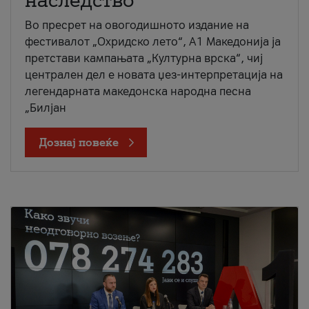
наследство
Во пресрет на овогодишното издание на
фестивалот „Охридско лето“, А1 Македонија ја
претстави кампањата „Културна врска“, чиј
централен дел е новата џез-интерпретација на
легендарната македонска народна песна
„Билјан
Дознај повеќе