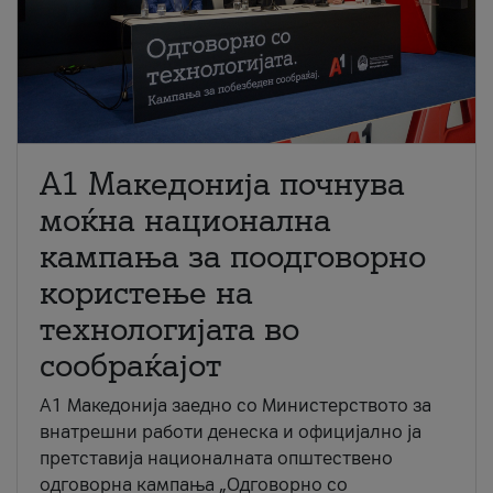
A1 Македонија почнува
моќна национална
кампања за поодговорно
користење на
технологијата во
сообраќајот
A1 Македонија заедно со Министерството за
внатрешни работи денеска и официјално ја
претставија националната општествено
одговорна кампања „Одговорно со