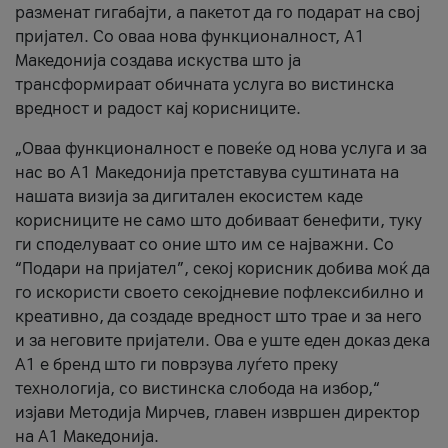
разменат гигабајти, а пакетот да го подарат на свој
пријател. Со оваа нова функционалност, А1
Македонија создава искуства што ја
трансформираат обичната услуга во вистинска
вредност и радост кај корисниците.
„Оваа функционалност е повеќе од нова услуга и за
нас во А1 Македонија претставува суштината на
нашата визија за дигитален екосистем каде
корисниците не само што добиваат бенефити, туку
ги споделуваат со оние што им се најважни. Со
“Подари на пријател”, секој корисник добива моќ да
го искористи своето секојдневие пофлексибилно и
креативно, да создаде вредност што трае и за него
и за неговите пријатели. Ова е уште еден доказ дека
А1 е бренд што ги поврзува луѓето преку
технологија, со вистинска слобода на избор,“
изјави Методија Мирчев, главен извршен директор
на А1 Македонија.