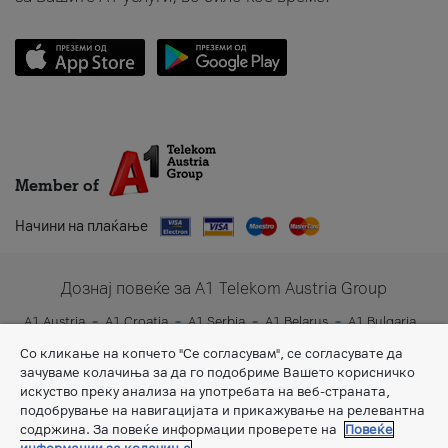
Member of
Начини на плаќање
Дознај повеќе за A1 Telekom Austria Group
A1 Austria
A1 Croatia
A1 Serbia
A1 Belarus
A1 Bulgaria
A1 Slovenia
A1 Digital
Со кликање на копчето "Се согласувам", се согласувате да
зачуваме колачиња за да го подобриме Вашето корисничко
искуство преку анализа на употребата на веб-страната,
подобрување на навигацијата и прикажување на релевантна
содржина. За повеќе информации проверете на
Повеќе