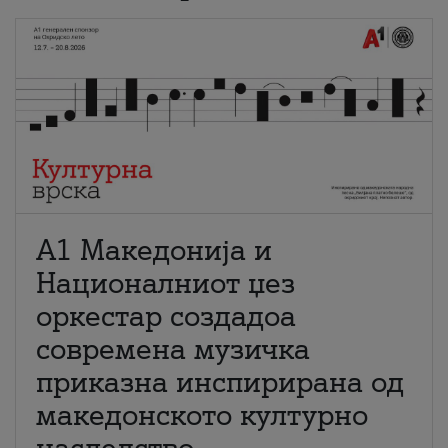
А1 Македонија и
Националниот џез
оркестар создадоа
современа музичка
приказна инспирирана од
македонското културно