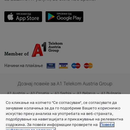
Member of
Начини на плаќање
Дознај повеќе за A1 Telekom Austria Group
A1 Austria
A1 Croatia
A1 Serbia
A1 Belarus
A1 Bulgaria
A1 Slovenia
A1 Digital
Со кликање на копчето "Се согласувам", се согласувате да
зачуваме колачиња за да го подобриме Вашето корисничко
искуство преку анализа на употребата на веб-страната,
подобрување на навигацијата и прикажување на релевантна
содржина. За повеќе информации проверете на
Повеќе