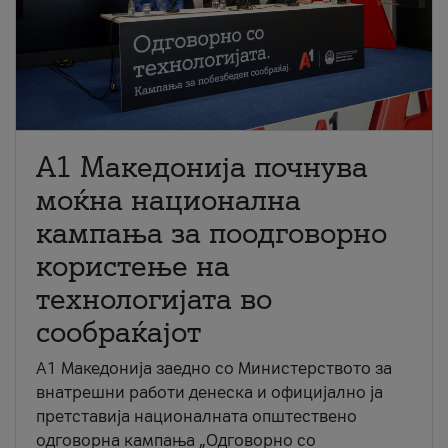
A1 Македонија почнува
моќна национална
кампања за поодговорно
користење на
технологијата во
сообраќајот
A1 Македонија заедно со Министерството за
внатрешни работи денеска и официјално ја
претставија националната општествено
одговорна кампања „Одговорно со