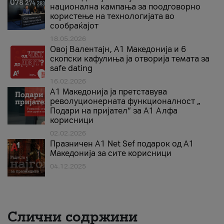
национална кампања за поодговорно
користење на технологијата во
сообраќајот
18.05.2026
Овој Валентајн, A1 Македонија и 6
скопски кафулиња ја отворија темата за
safe dating
16.02.2026
А1 Македонија ја претставува
револуционерната функционалност „
Подари на пријател“ за А1 Алфа
корисници
02.02.2026
Празничен A1 Net Sеf подарок од А1
Македонија за сите корисници
04.12.2025
Слични содржини