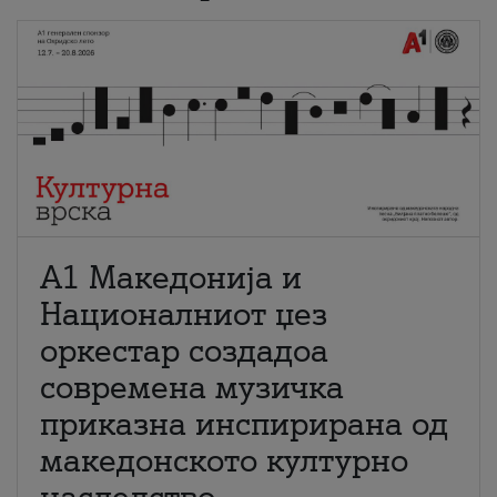
А1 Македонија и
Националниот џез
оркестар создадоа
современа музичка
приказна инспирирана од
македонското културно