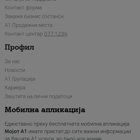
Контакт форма
Закажи бизнис состанок
A1 Продажни места
Контакт центар
077 1234
Профил
За нас
Новости
А1 Групација
Кариера
Заштита на лични податоци
Мобилна апликација
Единствено преку бесплатната мобилна апликација
Мојот A1
имате пристап до сите важни информации
за Вашите A1 услуги, во било кое време.