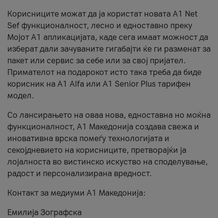
Корисниците можат да ја користат новата А1 Net
Sef функционалност, лесно и едноставно преку
Мојот А1 апликацијата, каде сега имаат можност да
изберат дали зачуваните гигабајти ќе ги разменат за
пакет или сервис за себе или за свој пријател.
Примателот на подарокот исто така треба да биде
корисник на А1 Alfa или A1 Senior Plus тарифен
модел.
Со лансирањето на оваа нова, едноставна но моќна
функционалност, А1 Македонија создава свежа и
иновативна врска помеѓу технологијата и
секојдневието на корисниците, претворајќи ја
лојалноста во вистинско искуство на споделување,
радост и персонализирана вредност.
Контакт за медиуми А1 Македонија:
Емилија Зографска