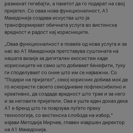
разменат гигабајти, а пакетот да го подарат на свој
пријател. Со оваа нова функционалност, А1
Македонија создава искуства што ја
трансформираат обичната услуга во вистинска
вредност и радост кај корисниците.
„Оваа функционалност е повеќе од нова услуга и за
нас во А1 Македонија претставува суштината на
нашата визија за дигитален екосистем каде
корисниците не само што добиваат бенефити, туку
ги споделуваат со оние што им се најважни. Со
“Подари на пријател”, секој корисник добива моќ да
го искористи своето секојдневие пофлексибилно и
креативно, да создаде вредност што трае и за него
и за неговите пријатели. Ова е уште еден доказ дека
А1 е бренд што ги поврзува луѓето преку
технологија, со вистинска слобода на избор,“
изјави Методија Мирчев, главен извршен директор
на А1 Македонија.