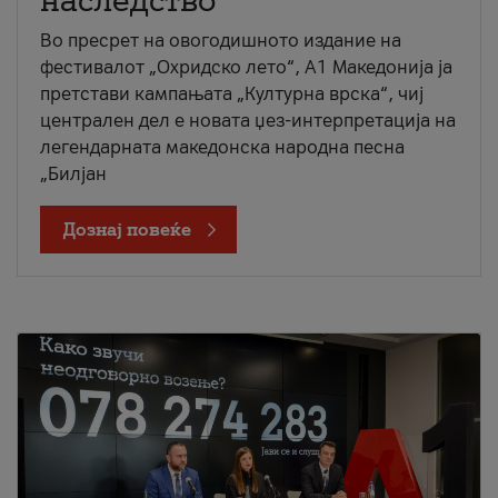
наследство
Во пресрет на овогодишното издание на
фестивалот „Охридско лето“, А1 Македонија ја
претстави кампањата „Културна врска“, чиј
централен дел е новата џез-интерпретација на
легендарната македонска народна песна
„Билјан
Дознај повеќе