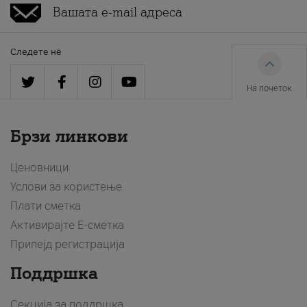
Следете нè
На почеток
Брзи линкови
Ценовници
Услови за користење
Плати сметка
Активирајте Е-сметка
Припејд регистрација
Поддршка
Секција за поддршка