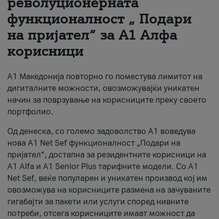
револуционерната
функционалност „ Подари
За нас
на пријател“ за А1 Алфа
#ПодобарОнлајн
корисници
А1 Македонија повторно го поместува лимитот на
дигиталните можности, овозможувајќи уникатен
начин за поврзување на корисниците преку своето
портфолио.
Од денеска, со големо задоволство А1 воведува
нова A1 Net Sef функционалност „Подари на
пријател“, достапна за резидентните корисници на
А1 Alfa и A1 Senior Plus тарифните модели. Со A1
Net Sef, веќе популарен и уникатен производ кој им
овозможува на корисниците размена на зачуваните
гигабајти за пакети или услуги според нивните
потреби, отсега корисниците имаат можност да