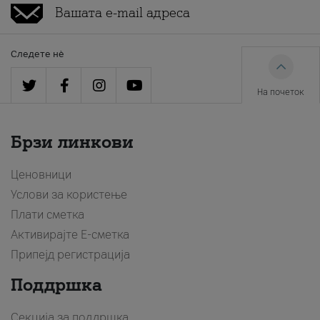
Следете нè
На почеток
Брзи линкови
Ценовници
Услови за користење
Плати сметка
Активирајте Е-сметка
Припејд регистрација
Поддршка
Секција за поддршка