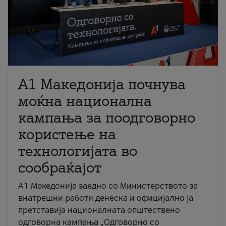
A1 Македонија почнува
моќна национална
кампања за поодговорно
користење на
технологијата во
сообраќајот
A1 Македонија заедно со Министерството за
внатрешни работи денеска и официјално ја
претставија националната општествено
одговорна кампања „Одговорно со