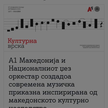
А1 Македонија и
Националниот џез
оркестар создадоа
современа музичка
приказна инспирирана од
македонското културно