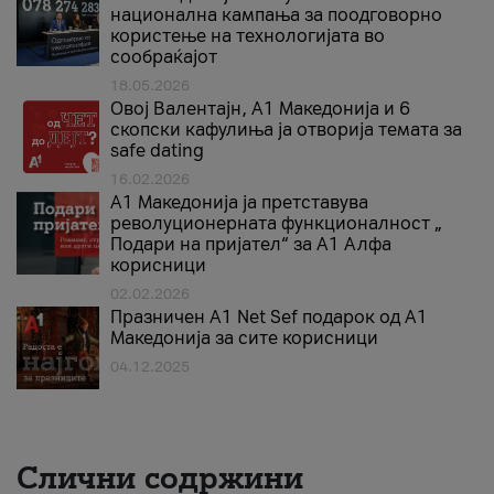
национална кампања за поодговорно
користење на технологијата во
сообраќајот
18.05.2026
Овој Валентајн, A1 Македонија и 6
скопски кафулиња ја отворија темата за
safe dating
16.02.2026
А1 Македонија ја претставува
револуционерната функционалност „
Подари на пријател“ за А1 Алфа
корисници
02.02.2026
Празничен A1 Net Sеf подарок од А1
Македонија за сите корисници
04.12.2025
Слични содржини