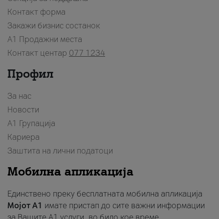
Контакт форма
Закажи бизнис состанок
A1 Продажни места
Контакт центар
077 1234
Профил
За нас
Новости
А1 Групација
Кариера
Заштита на лични податоци
Мобилна апликација
Единствено преку бесплатната мобилна апликација
Мојот A1
имате пристап до сите важни информации
за Вашите A1 услуги, во било кое време.