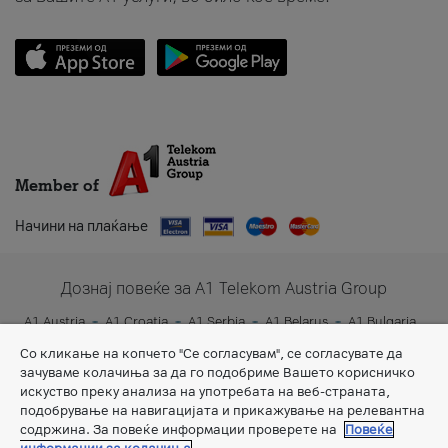
Member of
Начини на плаќање
Дознај повеќе за A1 Telekom Austria Group
A1 Austria
A1 Croatia
A1 Serbia
A1 Belarus
A1 Bulgaria
A1 Slovenia
A1 Digital
Со кликање на копчето "Се согласувам", се согласувате да
зачуваме колачиња за да го подобриме Вашето корисничко
искуство преку анализа на употребата на веб-страната,
подобрување на навигацијата и прикажување на релевантна
содржина. За повеќе информации проверете на
Повеќе