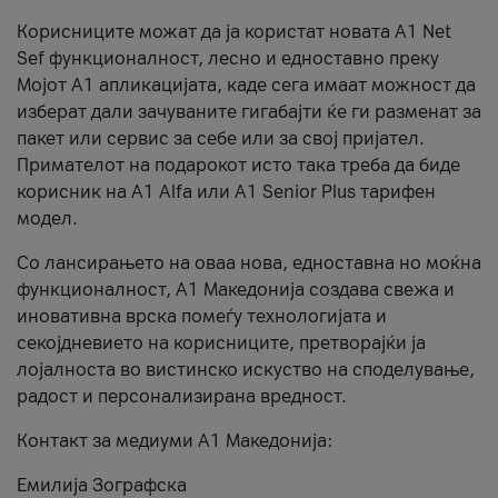
Корисниците можат да ја користат новата А1 Net
Sef функционалност, лесно и едноставно преку
Мојот А1 апликацијата, каде сега имаат можност да
изберат дали зачуваните гигабајти ќе ги разменат за
пакет или сервис за себе или за свој пријател.
Примателот на подарокот исто така треба да биде
корисник на А1 Alfa или A1 Senior Plus тарифен
модел.
Со лансирањето на оваа нова, едноставна но моќна
функционалност, А1 Македонија создава свежа и
иновативна врска помеѓу технологијата и
секојдневието на корисниците, претворајќи ја
лојалноста во вистинско искуство на споделување,
радост и персонализирана вредност.
Контакт за медиуми А1 Македонија:
Емилија Зографска