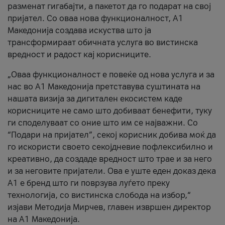
разменат гигабајти, а пакетот да го подарат на свој
пријател. Со оваа нова функционалност, А1
Македонија создава искуства што ја
трансформираат обичната услуга во вистинска
вредност и радост кај корисниците.
„Оваа функционалност е повеќе од нова услуга и за
нас во А1 Македонија претставува суштината на
нашата визија за дигитален екосистем каде
корисниците не само што добиваат бенефити, туку
ги споделуваат со оние што им се најважни. Со
“Подари на пријател”, секој корисник добива моќ да
го искористи своето секојдневие пофлексибилно и
креативно, да создаде вредност што трае и за него
и за неговите пријатели. Ова е уште еден доказ дека
А1 е бренд што ги поврзува луѓето преку
технологија, со вистинска слобода на избор,“
изјави Методија Мирчев, главен извршен директор
на А1 Македонија.