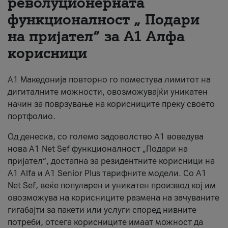
револуционерната
функционалност „ Подари
За нас
на пријател“ за А1 Алфа
#ПодобарОнлајн
корисници
А1 Македонија повторно го поместува лимитот на
дигиталните можности, овозможувајќи уникатен
начин за поврзување на корисниците преку своето
портфолио.
Од денеска, со големо задоволство А1 воведува
нова A1 Net Sef функционалност „Подари на
пријател“, достапна за резидентните корисници на
А1 Alfa и A1 Senior Plus тарифните модели. Со A1
Net Sef, веќе популарен и уникатен производ кој им
овозможува на корисниците размена на зачуваните
гигабајти за пакети или услуги според нивните
потреби, отсега корисниците имаат можност да