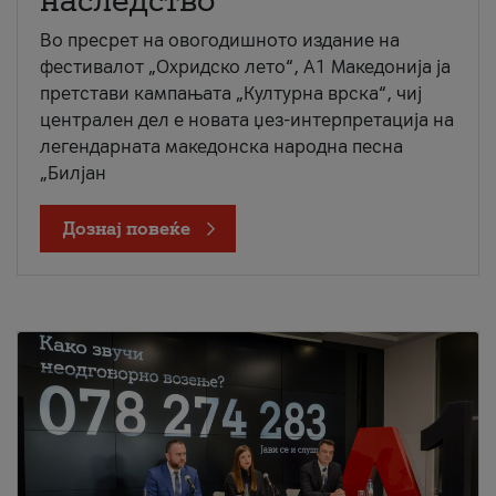
наследство
Во пресрет на овогодишното издание на
фестивалот „Охридско лето“, А1 Македонија ја
претстави кампањата „Културна врска“, чиј
централен дел е новата џез-интерпретација на
легендарната македонска народна песна
„Билјан
Дознај повеќе