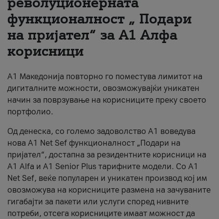
револуционерната
функционалност „ Подари
За нас
на пријател“ за А1 Алфа
#ПодобарОнлајн
корисници
А1 Македонија повторно го поместува лимитот на
дигиталните можности, овозможувајќи уникатен
начин за поврзување на корисниците преку своето
портфолио.
Од денеска, со големо задоволство А1 воведува
нова A1 Net Sef функционалност „Подари на
пријател“, достапна за резидентните корисници на
А1 Alfa и A1 Senior Plus тарифните модели. Со A1
Net Sef, веќе популарен и уникатен производ кој им
овозможува на корисниците размена на зачуваните
гигабајти за пакети или услуги според нивните
потреби, отсега корисниците имаат можност да