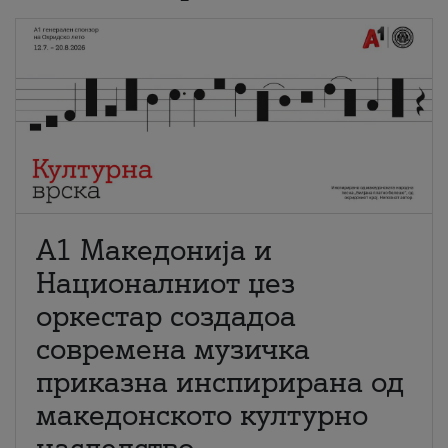
А1 Македонија и
Националниот џез
оркестар создадоа
современа музичка
приказна инспирирана од
македонското културно