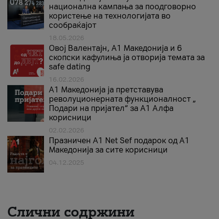
национална кампања за поодговорно
користење на технологијата во
сообраќајот
18.05.2026
Овој Валентајн, A1 Македонија и 6
скопски кафулиња ја отворија темата за
safe dating
16.02.2026
А1 Македонија ја претставува
револуционерната функционалност „
Подари на пријател“ за А1 Алфа
корисници
02.02.2026
Празничен A1 Net Sеf подарок од А1
Македонија за сите корисници
04.12.2025
Слични содржини