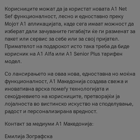
Корисниците можат да ја користат новата А1 Net
Sef функционалност, лесно и едноставно преку
Мојот А1 апликацијата, каде сега имаат можност да
изберат дали зачуваните гигабајти ќе ги разменат за
пакет или сервис за себе или за свој пријател.
Примателот на подарокот исто така треба да биде
корисник на А1 Alfa или A1 Senior Plus тарифен
модел.
Со лансирањето на оваа нова, едноставна но моќна
функционалност, А1 Македонија создава свежа и
иновативна врска помеѓу технологијата и
секојдневието на корисниците, претворајќи ја
лојалноста во вистинско искуство на споделување,
радост и персонализирана вредност.
Контакт за медиуми А1 Македонија:
Емилија Зографска