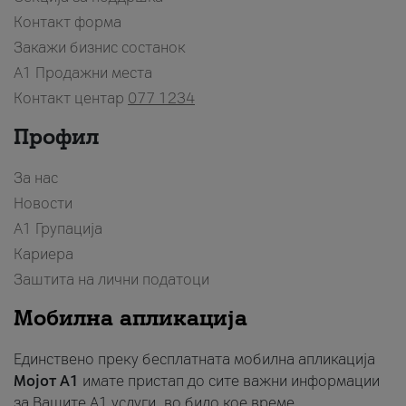
Контакт форма
Закажи бизнис состанок
A1 Продажни места
Контакт центар
077 1234
Профил
За нас
Новости
А1 Групација
Кариера
Заштита на лични податоци
Мобилна апликација
Единствено преку бесплатната мобилна апликација
Мојот A1
имате пристап до сите важни информации
за Вашите A1 услуги, во било кое време.