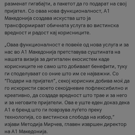
разменат гигабајти, а пакетот да го подарат на свој
пријател. Со оваа нова функционалност, А1
Македонија создава искуства што ја
трансформираат обичната услуга во вистинска
вредност и радост кај корисниците.
„Оваа функционалност е повеќе од нова услуга и за
нас во А1 Македонија претставува суштината на
нашата визија за дигитален екосистем каде
корисниците не само што добиваат бенефити, туку
ги споделуваат со оние што им се најважни. Со
“Подари на пријател”, секој корисник добива моќ да
го искористи своето секојдневие пофлексибилно и
креативно, да создаде вредност што трае и за него
и за неговите пријатели. Ова е уште еден доказ дека
А1 е бренд што ги поврзува луѓето преку
технологија, со вистинска слобода на избор,“
изјави Методија Мирчев, главен извршен директор
на А1 Македонија.