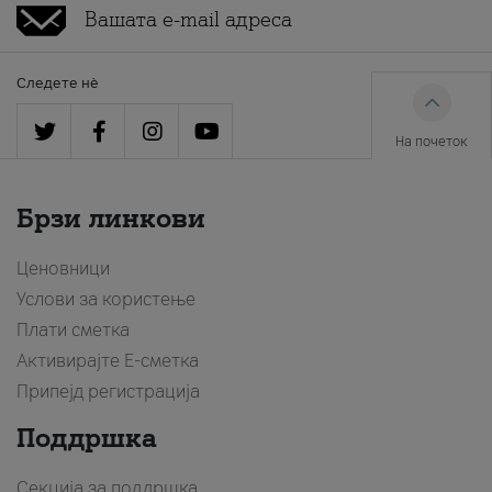
Следете нè
На почеток
Брзи линкови
Ценовници
Услови за користење
Плати сметка
Активирајте Е-сметка
Припејд регистрација
Поддршка
Секција за поддршка