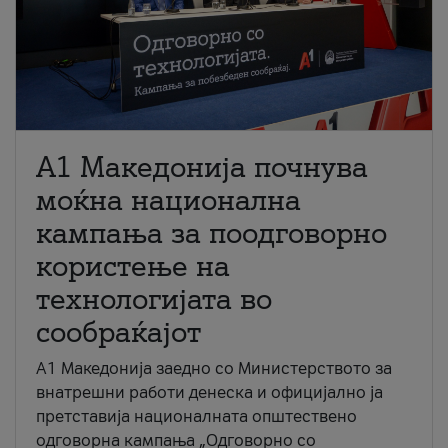
A1 Македонија почнува
моќна национална
кампања за поодговорно
користење на
технологијата во
сообраќајот
A1 Македонија заедно со Министерството за
внатрешни работи денеска и официјално ја
претставија националната општествено
одговорна кампања „Одговорно со