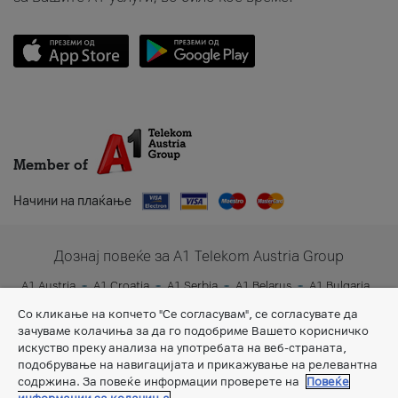
Member of
Начини на плаќање
Дознај повеќе за A1 Telekom Austria Group
A1 Austria
A1 Croatia
A1 Serbia
A1 Belarus
A1 Bulgaria
A1 Slovenia
A1 Digital
Со кликање на копчето "Се согласувам", се согласувате да
зачуваме колачиња за да го подобриме Вашето корисничко
искуство преку анализа на употребата на веб-страната,
подобрување на навигацијата и прикажување на релевантна
содржина. За повеќе информации проверете на
Повеќе