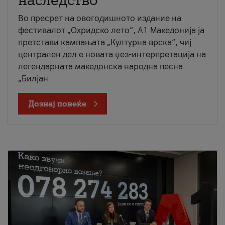
наследство
Во пресрет на овогодишното издание на
фестивалот „Охридско лето“, А1 Македонија ја
претстави кампањата „Културна врска“, чиј
централен дел е новата џез-интерпретација на
легендарната македонска народна песна
„Билјан
Дознај повеќе