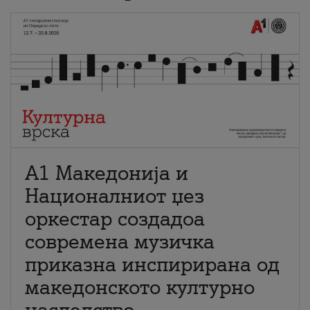
А1 Македонија и
Националниот џез
оркестар создадоа
современа музичка
приказна инспирирана од
македонското културно