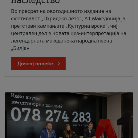
наследство
Во пресрет на овогодишното издание на
фестивалот „Охридско лето“, А1 Македонија ја
претстави кампањата „Културна врска“, чиј
централен дел е новата џез-интерпретација на
легендарната македонска народна песна
„Билјан
Дознај повеќе