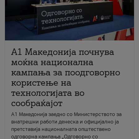
A1 Македонија почнува
моќна национална
кампања за поодговорно
користење на
технологијата во
сообраќајот
A1 Македонија заедно со Министерството за
внатрешни работи денеска и официјално ја
претставија националната општествено
одговорна кампања „Одговорно со