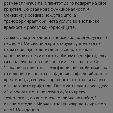
разменат гигабајти, а пакетот да го подарат на свој
пријател. Со оваа нова функционалност, А1
Македонија создава искуства што ја
трансформираат обичната услуга во вистинска
вредност и радост кај корисниците.
„Оваа функционалност е повеќе од нова услуга и за
нас во А1 Македонија претставува суштината на
нашата визија за дигитален екосистем каде
корисниците не само што добиваат бенефити, туку
ги споделуваат со оние што им се најважни. Со
“Подари на пријател”, секој корисник добива моќ да
го искористи своето секојдневие пофлексибилно и
креативно, да создаде вредност што трае и за него
и за неговите пријатели. Ова е уште еден доказ дека
А1 е бренд што ги поврзува луѓето преку
технологија, со вистинска слобода на избор,“
изјави Методија Мирчев, главен извршен директор
на А1 Македонија.