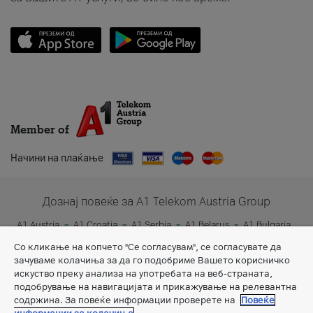
Member of
Начини на плаќање
Дознај повеќе за A1 Telekom Austria Group
A1 Austria
A1 Croatia
A1 Serbia
A1 Belarus
A1 Bulgaria
A1 Slovenia
A1 Digital
Со кликање на копчето "Се согласувам", се согласувате да
зачуваме колачиња за да го подобриме Вашето корисничко
искуство преку анализа на употребата на веб-страната,
подобрување на навигацијата и прикажување на релевантна
содржина. За повеќе информации проверете на
Повеќе