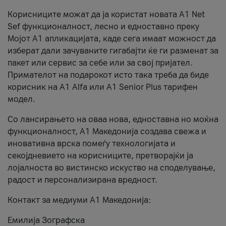
Корисниците можат да ја користат новата А1 Net
Sef функционалност, лесно и едноставно преку
Мојот А1 апликацијата, каде сега имаат можност да
изберат дали зачуваните гигабајти ќе ги разменат за
пакет или сервис за себе или за свој пријател.
Примателот на подарокот исто така треба да биде
корисник на А1 Alfa или A1 Senior Plus тарифен
модел.
Со лансирањето на оваа нова, едноставна но моќна
функционалност, А1 Македонија создава свежа и
иновативна врска помеѓу технологијата и
секојдневието на корисниците, претворајќи ја
лојалноста во вистинско искуство на споделување,
радост и персонализирана вредност.
Контакт за медиуми А1 Македонија:
Емилија Зографска