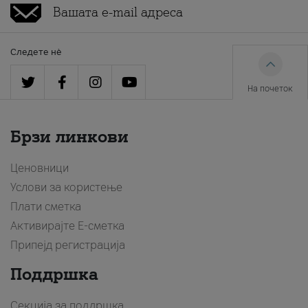
Следете нè
На почеток
Брзи линкови
Ценовници
Услови за користење
Плати сметка
Активирајте Е-сметка
Припејд регистрација
Поддршка
Секција за поддршка