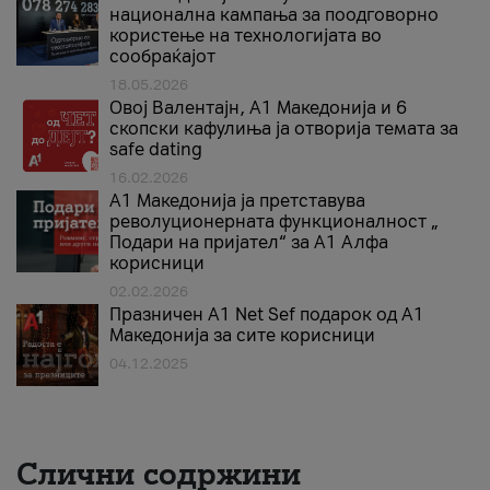
национална кампања за поодговорно
користење на технологијата во
сообраќајот
18.05.2026
Овој Валентајн, A1 Македонија и 6
скопски кафулиња ја отворија темата за
safe dating
16.02.2026
А1 Македонија ја претставува
револуционерната функционалност „
Подари на пријател“ за А1 Алфа
корисници
02.02.2026
Празничен A1 Net Sеf подарок од А1
Македонија за сите корисници
04.12.2025
Слични содржини