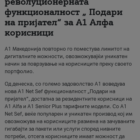
револуционерната
функционалност „ Подари
За нас
на пријател“ за А1 Алфа
#ПодобарОнлајн
корисници
А1 Македонија повторно го поместува лимитот на
дигиталните можности, овозможувајќи уникатен
начин за поврзување на корисниците преку своето
портфолио.
Од денеска, со големо задоволство А1 воведува
нова A1 Net Sef функционалност „Подари на
пријател“, достапна за резидентните корисници на
А1 Alfa и A1 Senior Plus тарифните модели. Со A1
Net Sef, веќе популарен и уникатен производ кој им
овозможува на корисниците размена на зачуваните
гигабајти за пакети или услуги според нивните
потреби, отсега корисниците имаат можност да