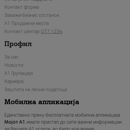
Контакт форма
Закажи бизнис состанок
A1 Продажни места
Контакт центар
077 1234
Профил
За нас
Новости
А1 Групација
Кариера
Заштита на лични податоци
Мобилна апликација
Единствено преку бесплатната мобилна апликација
Мојот A1
имате пристап до сите важни информации
за Вашите A1 услуги, во било кое време.