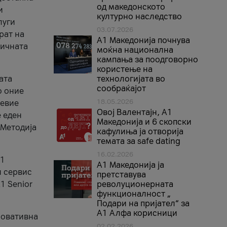
од македонското
и
културно наследство
луги
03.07.2026
рат на
A1 Македонија почнува
бичната
моќна национална
кампања за поодговорно
користење на
ата
технологијата во
сообраќајот
о оние
18.05.2026
невие
Овој Валентајн, A1
е еден
Македонија и 6 скопски
 Методија
кафулиња ја отворија
темата за safe dating
16.02.2026
А1
А1 Македонија ја
и сервис
претставува
1 Senior
револуционерната
функционалност „
Подари на пријател“ за
А1 Алфа корисници
новативна
02.02.2026