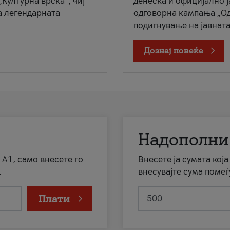
„Културна врска“, чиј
денеска и официјално 
а легендарната
одговорна кампања „Од
подигнување на јавната 
Дознај повеќе
Надополни
 А1, само внесете го
Внесете ја сумата кој
.
внесувајте сума помеѓ
Плати