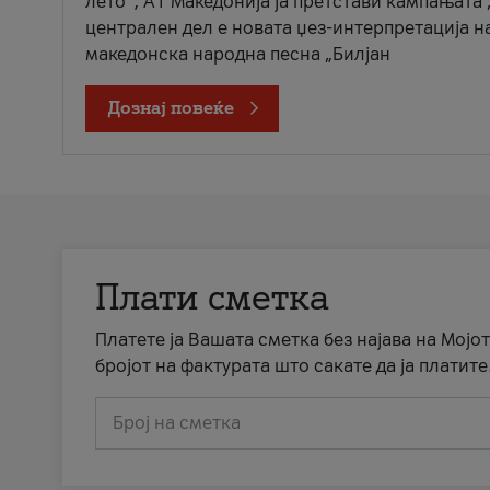
лето“, А1 Македонија ја претстави кампањата 
централен дел е новата џез-интерпретација н
македонска народна песна „Билјан
Дознај повеќе
Плати сметка
Платете ја Вашата сметка без најава на Мојот
бројот на фактурата што сакате да ја платите
Број на сметка