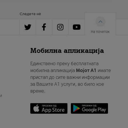
Следете нè
На почеток
Мобилна апликација
Единствено преку бесплатната
мобилна апликација
Мојот A1
имате
пристап до сите важни информации
за Вашите A1 услуги, во било кое
време.
и