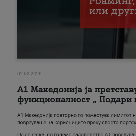
02.02.2026
А1 Македонија ја претста
функционалност „ Подари 
А1 Македонија повторно го поместува лимитот 
поврзување на корисниците преку своето портф
Од денеска, со големо задоволство А1 воведува 