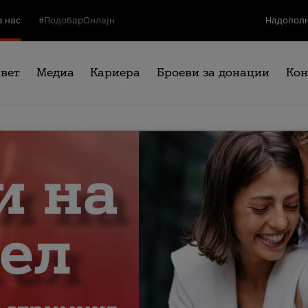
а нас
#ПодобарОнлајн
Надополн
свет
Медиа
Кариера
Броеви за донации
Кон