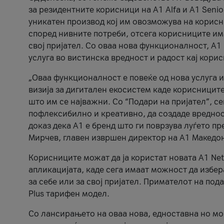
за резидентните корисници на А1 Alfa и A1 Senio
уникатен производ кој им овозможува на корисни
според нивните потреби, отсега корисниците има
свој пријател. Со оваа нова функционалност, А
услуга во вистинска вредност и радост кај кори
„Оваа функционалност е повеќе од нова услуга и
визија за дигитален екосистем каде корисниците
што им се најважни. Со “Подари на пријател”, с
пофлексибилно и креативно, да создаде вредност
доказ дека А1 е бренд што ги поврзува луѓето пр
Мирчев, главен извршен директор на А1 Македон
Корисниците можат да ја користат новата А1 Net
апликацијата, каде сега имаат можност да избера
за себе или за свој пријател. Примателот на пода
Plus тарифен модел.
Со лансирањето на оваа нова, едноставна но м