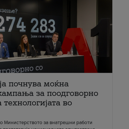
ја почнува моќна
кампања за поодговорно
 технологијата во
со Министерството за внатрешни работи