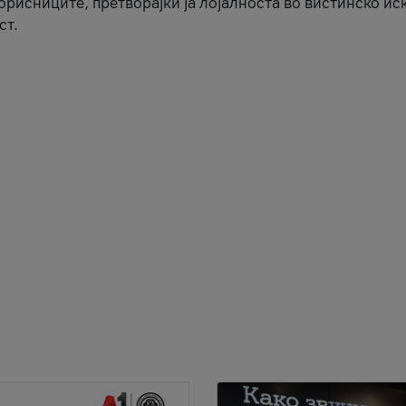
корисниците, претворајќи ја лојалноста во вистинско ис
ст.