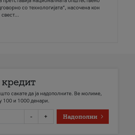
ја претставија националната општествено
говорно со технологијата“, насочена кон
свест...
 кредит
а што сакате да ја надополните. Ве молиме,
у 100 и 1000 денари.
-
+
Надополни