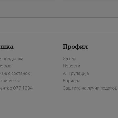
ршка
Профил
за поддршка
За нас
форма
Новости
изнис состанок
А1 Групација
жни места
Кариера
центар
077 1234
Заштита на лични податоц