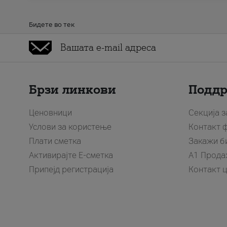
Бидете во тек
Брзи линкови
Подд
Ценовници
Секција 
Услови за користење
Контакт 
Плати сметка
Закажи б
Активирајте Е-сметка
A1 Прода
Припејд регистрација
Контакт 