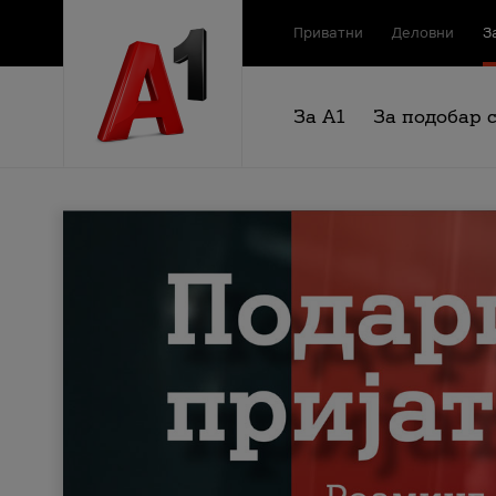
Приватни
Деловни
З
За А1
За подобар 