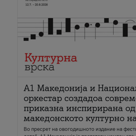
А1 Македонија и Национа
оркестар создадоа совре
приказна инспирирана од
македонското културно н
Во пресрет на овогодишното издание на фест