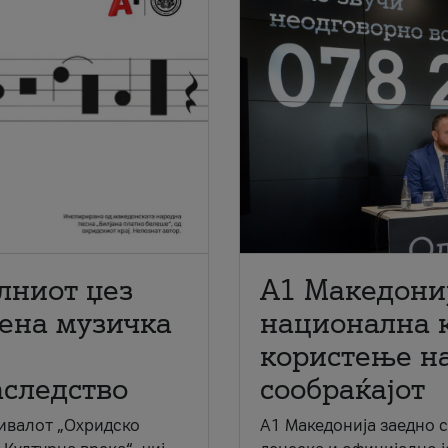
лниот џез
A1 Македони
мена музичка
национална 
користење на
аследство
сообраќајот
ивалот „Охридско
A1 Македонија заедно 