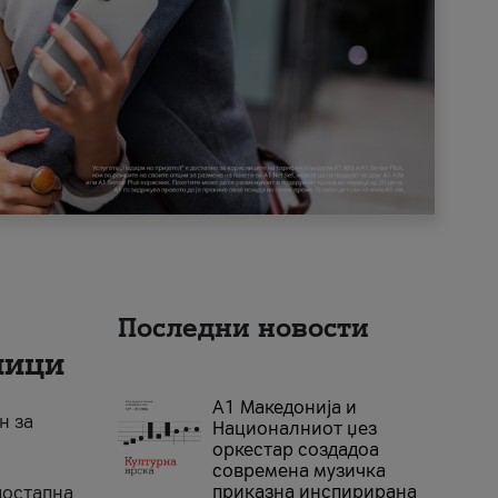
Последни новости
ници
А1 Македонија и
н за
Националниот џез
оркестар создадоа
современа музичка
приказна инспирирана
достапна