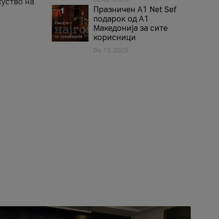
куство на
Празничен A1 Net Sеf
подарок од А1
Македонија за сите
корисници
04.12.2025