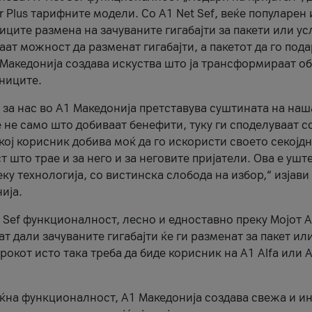
r Plus тарифните модели. Со A1 Net Sef, веќе популарен 
ците размена на зачуваните гигабајти за пакети или ус
ат можност да разменат гигабајти, а пакетот да го пода
1 Македонија создава искуства што ја трансформираат о
сниците.
 за нас во А1 Македонија претставува суштината на наш
 не само што добиваат бенефити, туку ги споделуваат с
екој корисник добива моќ да го искористи своето секојд
 што трае и за него и за неговите пријатели. Ова е ушт
еку технологија, со вистинска слобода на избор,“ изјави
ија.
 Sef функционалност, лесно и едноставно преку Мојот 
т дали зачуваните гигабајти ќе ги разменат за пакет ил
рокот исто така треба да биде корисник на А1 Alfa или A
оќна функционалност, А1 Македонија создава свежа и и