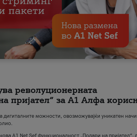
вува револуционерната
на пријател“ за А1 Алфа корис
на дигиталните можности, овозможувајќи уникатен начи
олио.
нова A1 Net Sef функционалност „Подари на пријател“, 