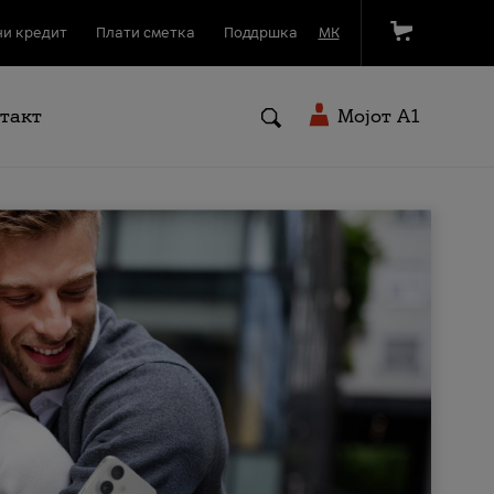
и кредит
Плати сметка
Поддршка
МК
такт
Мојот A1