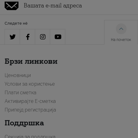
Следете нè
На почеток
Брзи линкови
Ценовници
Услови за користење
Плати сметка
Активирајте Е-сметка
Припејд регистрација
Поддршка
Секција за поддршка