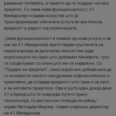
разменат гигабајти, а пакетот да го подарат на свој
пријател. Со оваа нова функционалност, А1
Македонија создава искуства што ја
трансформираат обичната услуга во вистинска
вредност и радост кај корисниците.
„Оваа функционалност е повеќе од нова услуга и за
нас во А1 Македонија претставува суштината на
нашата визија за дигитален екосистем каде
корисниците не само што добиваат бенефити, туку
ги споделуваат со оние што им се најважни. Со
“Подари на пријател”, секој корисник добива моќ да
го искористи своето секојдневие пофлексибилно и
креативно, да создаде вредност што трае и за него
и за неговите пријатели. Ова е уште еден доказ дека
А1 е бренд што ги поврзува луѓето преку
технологија, со вистинска слобода на избор,“
изјави Методија Мирчев, главен извршен директор
на А1 Македонија.