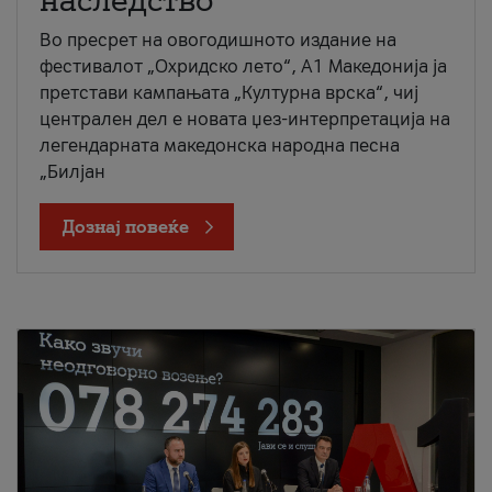
наследство
Во пресрет на овогодишното издание на
фестивалот „Охридско лето“, А1 Македонија ја
претстави кампањата „Културна врска“, чиј
централен дел е новата џез-интерпретација на
легендарната македонска народна песна
„Билјан
Дознај повеќе