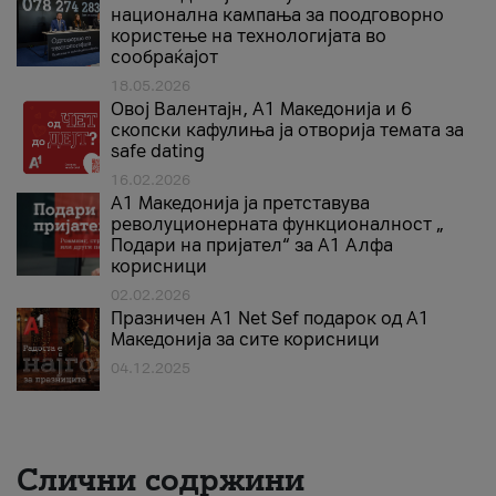
национална кампања за поодговорно
користење на технологијата во
сообраќајот
18.05.2026
Овој Валентајн, A1 Македонија и 6
скопски кафулиња ја отворија темата за
safe dating
16.02.2026
А1 Македонија ја претставува
револуционерната функционалност „
Подари на пријател“ за А1 Алфа
корисници
02.02.2026
Празничен A1 Net Sеf подарок од А1
Македонија за сите корисници
04.12.2025
Слични содржини