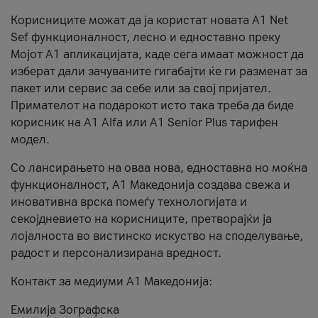
Корисниците можат да ја користат новата А1 Net
Sef функционалност, лесно и едноставно преку
Мојот А1 апликацијата, каде сега имаат можност да
изберат дали зачуваните гигабајти ќе ги разменат за
пакет или сервис за себе или за свој пријател.
Примателот на подарокот исто така треба да биде
корисник на А1 Alfa или A1 Senior Plus тарифен
модел.
Со лансирањето на оваа нова, едноставна но моќна
функционалност, А1 Македонија создава свежа и
иновативна врска помеѓу технологијата и
секојдневието на корисниците, претворајќи ја
лојалноста во вистинско искуство на споделување,
радост и персонализирана вредност.
Контакт за медиуми А1 Македонија:
Емилија Зографска