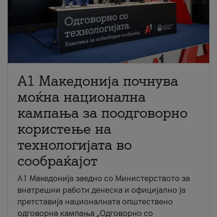
A1 Македонија почнува
моќна национална
кампања за поодговорно
користење на
технологијата во
сообраќајот
A1 Македонија заедно со Министерството за
внатрешни работи денеска и официјално ја
претставија националната општествено
одговорна кампања „Одговорно со