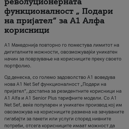
револуционерната
функционалност „ Подари
За нас
на пријател“ за А1 Алфа
#ПодобарОнлајн
корисници
А1 Македонија повторно го поместува лимитот на
дигиталните можности, овозможувајќи уникатен
начин за поврзување на корисниците преку своето
портфолио.
Од денеска, со големо задоволство А1 воведува
нова A1 Net Sef функционалност „Подари на
пријател“, достапна за резидентните корисници на
А1 Alfa и A1 Senior Plus тарифните модели. Со A1
Net Sef, веќе популарен и уникатен производ кој им
овозможува на корисниците размена на зачуваните
гигабајти за пакети или услуги според нивните
потреби, отсега корисниците имаат можност да