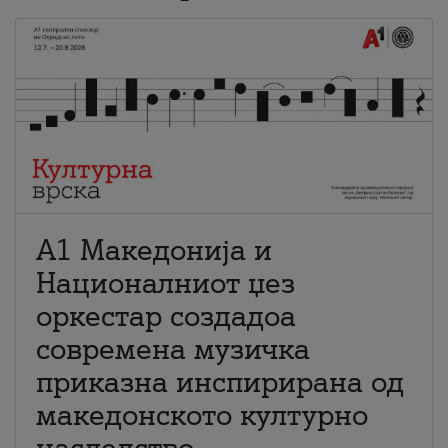
А1 Македонија и
Националниот џез
оркестар создадоа
современа музичка
приказна инспирирана од
македонското културно