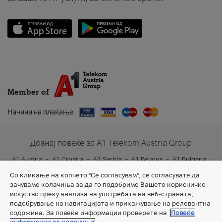
Member of
Начини на плаќање
Дознај повеќе за A1 Telekom Austria Group
A1 Austria
A1 Croatia
A1 Serbia
A1 Belarus
A1 Bulgaria
A1 Slovenia
A1 Digital
Со кликање на копчето "Се согласувам", се согласувате да
зачуваме колачиња за да го подобриме Вашето корисничко
искуство преку анализа на употребата на веб-страната,
подобрување на навигацијата и прикажување на релевантна
содржина. За повеќе информации проверете на
Повеќе