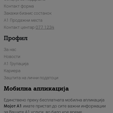
Контакт форма
Закажи бизнис состанок
A1 Продажни места
Контакт центар
077 1234
Профил
За нас
Новости
А1 Групација
Кариера
Заштита на лични податоци
Мобилна апликација
Единствено преку бесплатната мобилна апликација
Мојот A1
имате пристап до сите важни информации
за Вашите A1 услуги, во било кое време.