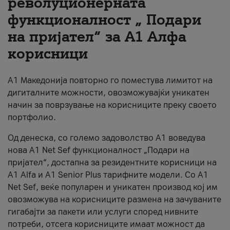
револуционерната
функционалност „ Подари
За нас
на пријател“ за А1 Алфа
#ПодобарОнлајн
корисници
А1 Македонија повторно го поместува лимитот на
дигиталните можности, овозможувајќи уникатен
начин за поврзување на корисниците преку своето
портфолио.
Од денеска, со големо задоволство А1 воведува
нова A1 Net Sef функционалност „Подари на
пријател“, достапна за резидентните корисници на
А1 Alfa и A1 Senior Plus тарифните модели. Со A1
Net Sef, веќе популарен и уникатен производ кој им
овозможува на корисниците размена на зачуваните
гигабајти за пакети или услуги според нивните
потреби, отсега корисниците имаат можност да