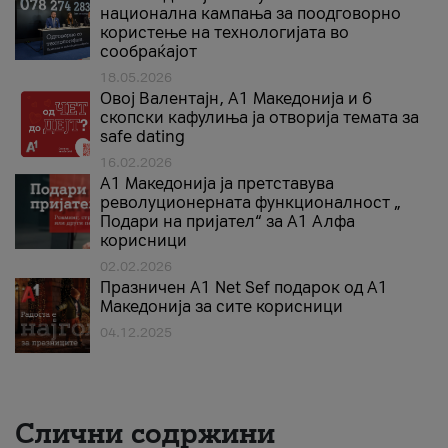
национална кампања за поодговорно
користење на технологијата во
сообраќајот
18.05.2026
Овој Валентајн, A1 Македонија и 6
скопски кафулиња ја отворија темата за
safe dating
16.02.2026
А1 Македонија ја претставува
револуционерната функционалност „
Подари на пријател“ за А1 Алфа
корисници
02.02.2026
Празничен A1 Net Sеf подарок од А1
Македонија за сите корисници
04.12.2025
Слични содржини