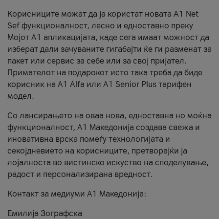
Корисниците можат да ја користат новата А1 Net
Sef функционалност, лесно и едноставно преку
Мојот А1 апликацијата, каде сега имаат можност да
изберат дали зачуваните гигабајти ќе ги разменат за
пакет или сервис за себе или за свој пријател.
Примателот на подарокот исто така треба да биде
корисник на А1 Alfa или A1 Senior Plus тарифен
модел.
Со лансирањето на оваа нова, едноставна но моќна
функционалност, А1 Македонија создава свежа и
иновативна врска помеѓу технологијата и
секојдневието на корисниците, претворајќи ја
лојалноста во вистинско искуство на споделување,
радост и персонализирана вредност.
Контакт за медиуми А1 Македонија:
Емилија Зографска