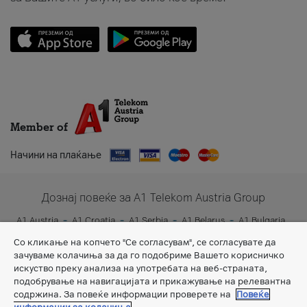
Member of
Начини на плаќање
Дознај повеќе за A1 Telekom Austria Group
A1 Austria
A1 Croatia
A1 Serbia
A1 Belarus
A1 Bulgaria
A1 Slovenia
A1 Digital
Со кликање на копчето "Се согласувам", се согласувате да
зачуваме колачиња за да го подобриме Вашето корисничко
искуство преку анализа на употребата на веб-страната,
подобрување на навигацијата и прикажување на релевантна
содржина. За повеќе информации проверете на
Повеќе