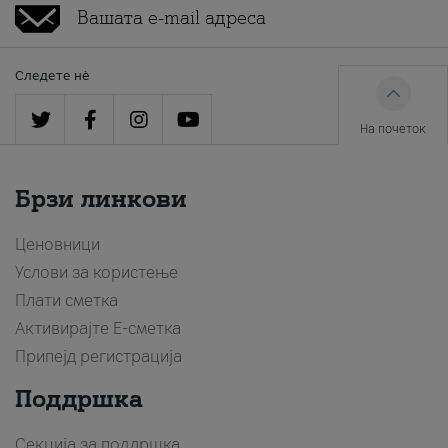
Следете нè
На почеток
Брзи линкови
Ценовници
Услови за користење
Плати сметка
Активирајте Е-сметка
Припејд регистрација
Поддршка
Секција за поддршка