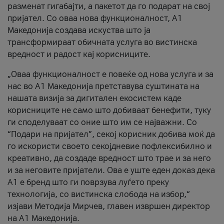
разменат гигабајти, а пакетот да го подарат на свој
пријател. Со оваа нова функционалност, А1
Македонија создава искуства што ја
трансформираат обичната услуга во вистинска
вредност и радост кај корисниците.
„Оваа функционалност е повеќе од нова услуга и за
нас во А1 Македонија претставува суштината на
нашата визија за дигитален екосистем каде
корисниците не само што добиваат бенефити, туку
ги споделуваат со оние што им се најважни. Со
“Подари на пријател”, секој корисник добива моќ да
го искористи своето секојдневие пофлексибилно и
креативно, да создаде вредност што трае и за него
и за неговите пријатели. Ова е уште еден доказ дека
А1 е бренд што ги поврзува луѓето преку
технологија, со вистинска слобода на избор,“
изјави Методија Мирчев, главен извршен директор
на А1 Македонија.