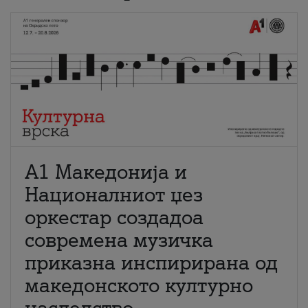
А1 Македонија и
Националниот џез
оркестар создадоа
современа музичка
приказна инспирирана од
македонското културно