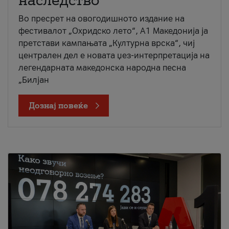
наследство
Во пресрет на овогодишното издание на
фестивалот „Охридско лето“, А1 Македонија ја
претстави кампањата „Културна врска“, чиј
централен дел е новата џез-интерпретација на
легендарната македонска народна песна
„Билјан
Дознај повеќе