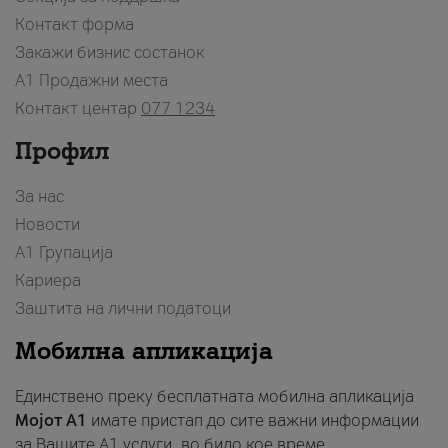
Контакт форма
Закажи бизнис состанок
A1 Продажни места
Контакт центар
077 1234
Профил
За нас
Новости
А1 Групација
Кариера
Заштита на лични податоци
Мобилна апликација
Единствено преку бесплатната мобилна апликација
Мојот A1
имате пристап до сите важни информации
за Вашите A1 услуги, во било кое време.