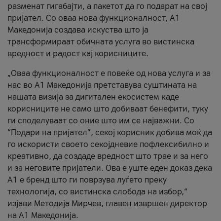
разменат гигабајти, а пакетот да го подарат на свој
пријател. Со оваа нова функционалност, А1
Македонија создава искуства што ја
трансформираат обичната услуга во вистинска
вредност и радост кај корисниците.
„Оваа функционалност е повеќе од нова услуга и за
нас во А1 Македонија претставува суштината на
нашата визија за дигитален екосистем каде
корисниците не само што добиваат бенефити, туку
ги споделуваат со оние што им се најважни. Со
“Подари на пријател”, секој корисник добива моќ да
го искористи своето секојдневие пофлексибилно и
креативно, да создаде вредност што трае и за него
и за неговите пријатели. Ова е уште еден доказ дека
А1 е бренд што ги поврзува луѓето преку
технологија, со вистинска слобода на избор,“
изјави Методија Мирчев, главен извршен директор
на А1 Македонија.