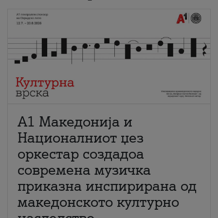
А1 Македонија и
Националниот џез
оркестар создадоа
современа музичка
приказна инспирирана од
македонското културно