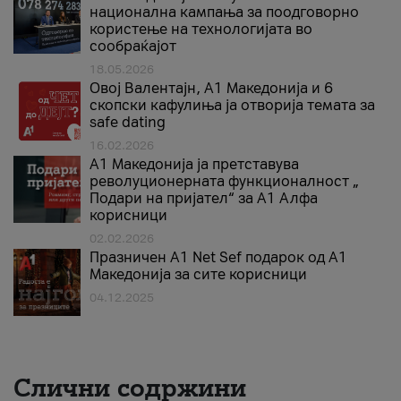
национална кампања за поодговорно
користење на технологијата во
сообраќајот
18.05.2026
Овој Валентајн, A1 Македонија и 6
скопски кафулиња ја отворија темата за
safe dating
16.02.2026
А1 Македонија ја претставува
револуционерната функционалност „
Подари на пријател“ за А1 Алфа
корисници
02.02.2026
Празничен A1 Net Sеf подарок од А1
Македонија за сите корисници
04.12.2025
Слични содржини