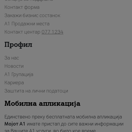
Контакт форма
Закажи бизнис состанок
A1 Продажни места
Контакт центар
077 1234
Профил
За нас
Новости
А1 Групација
Кариера
Заштита на лични податоци
Мобилна апликација
Единствено преку бесплатната мобилна апликација
Мојот A1
имате пристап до сите важни информации
за Вашите A1 услуги, во било кое време.