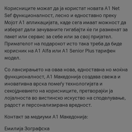
Корисниците можат да ја користат новата А1 Net
Sef функционалност, лесно и едноставно преку
Мојот А1 апликацијата, каде сега имаат можност да
изберат дали зачуваните гигабајти ќе ги разменат за
пакет или сервис за себе или за свој пријател.
Примателот на подарокот исто така треба да биде
корисник на А1 Alfa или A1 Senior Plus тарифен
модел.
Со лансирањето на оваа нова, едноставна но моќна
функционалност, А1 Македонија создава свежа и
иновативна врска помеѓу технологијата и
секојдневието на корисниците, претворајќи ја
лојалноста во вистинско искуство на споделување,
радост и персонализирана вредност.
Контакт за медиуми А1 Македонија:
Емилија Зографска