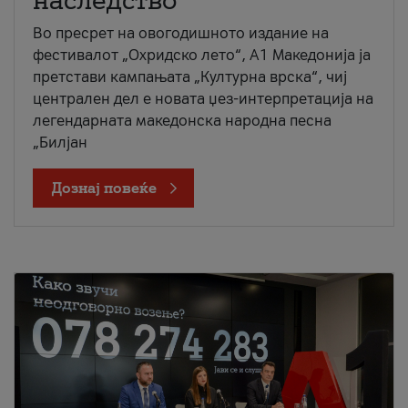
наследство
Во пресрет на овогодишното издание на
фестивалот „Охридско лето“, А1 Македонија ја
претстави кампањата „Културна врска“, чиј
централен дел е новата џез-интерпретација на
легендарната македонска народна песна
„Билјан
Дознај повеќе