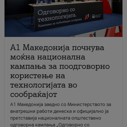
A1 Македонија почнува
моќна национална
кампања за поодговорно
користење на
технологијата во
сообраќајот
A1 Македонија заедно со Министерството за
внатрешни работи денеска и официјално ја
претставија националната општествено
одговорна кампања „Одговорно со