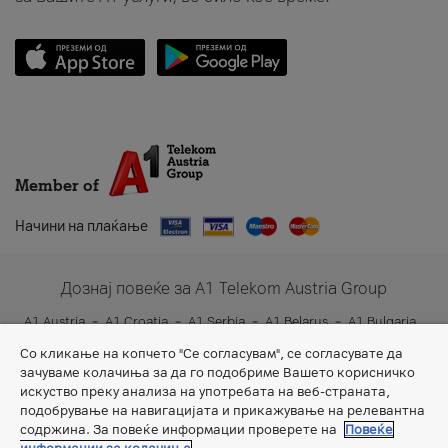
Member of
Начини на плаќање
Дознај повеќе за A1 Telekom Austria Group
A1 Austria
A1 Croatia
A1 Serbia
A1 Belarus
A1 Bulgaria
A1 Slovenia
A1 Digital
Со кликање на копчето "Се согласувам", се согласувате да
зачуваме колачиња за да го подобриме Вашето корисничко
искуство преку анализа на употребата на веб-страната,
подобрување на навигацијата и прикажување на релевантна
содржина. За повеќе информации проверете на
Повеќе