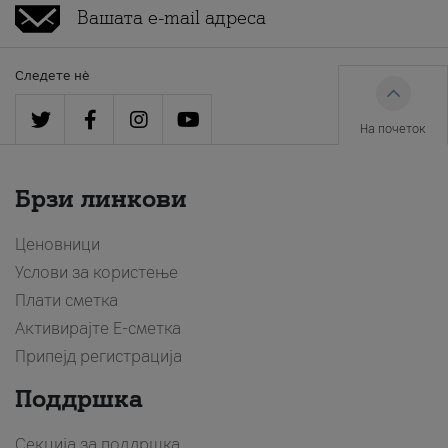
Следете нè
На почеток
Брзи линкови
Ценовници
Услови за користење
Плати сметка
Активирајте Е-сметка
Припејд регистрација
Поддршка
Секција за поддршка