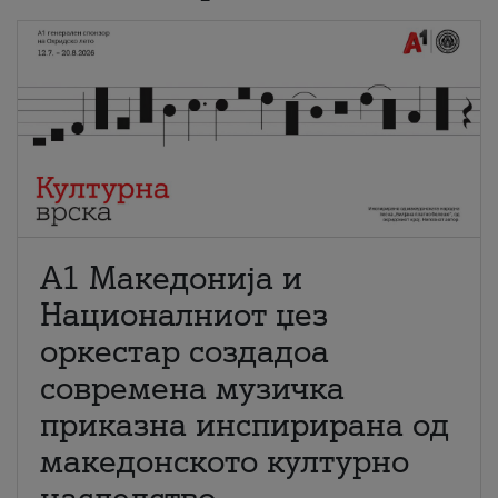
А1 Македонија и
Националниот џез
оркестар создадоа
современа музичка
приказна инспирирана од
македонското културно