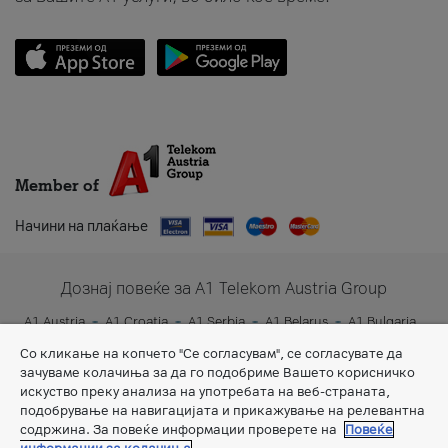
Member of
Начини на плаќање
Дознај повеќе за A1 Telekom Austria Group
A1 Austria
A1 Croatia
A1 Serbia
A1 Belarus
A1 Bulgaria
A1 Slovenia
A1 Digital
Со кликање на копчето "Се согласувам", се согласувате да
зачуваме колачиња за да го подобриме Вашето корисничко
искуство преку анализа на употребата на веб-страната,
подобрување на навигацијата и прикажување на релевантна
содржина. За повеќе информации проверете на
Повеќе