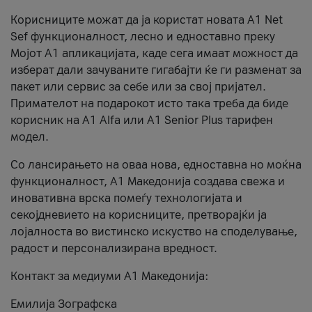
Корисниците можат да ја користат новата А1 Net
Sef функционалност, лесно и едноставно преку
Мојот А1 апликацијата, каде сега имаат можност да
изберат дали зачуваните гигабајти ќе ги разменат за
пакет или сервис за себе или за свој пријател.
Примателот на подарокот исто така треба да биде
корисник на А1 Alfa или A1 Senior Plus тарифен
модел.
Со лансирањето на оваа нова, едноставна но моќна
функционалност, А1 Македонија создава свежа и
иновативна врска помеѓу технологијата и
секојдневието на корисниците, претворајќи ја
лојалноста во вистинско искуство на споделување,
радост и персонализирана вредност.
Контакт за медиуми А1 Македонија:
Емилија Зографска