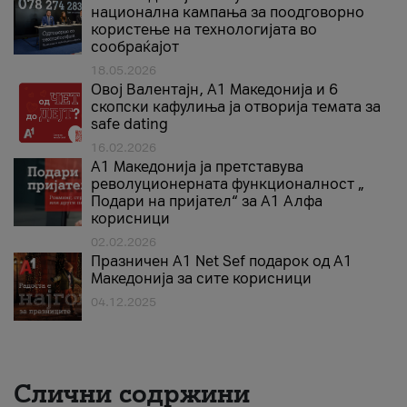
национална кампања за поодговорно
користење на технологијата во
сообраќајот
18.05.2026
Овој Валентајн, A1 Македонија и 6
скопски кафулиња ја отворија темата за
safe dating
16.02.2026
А1 Македонија ја претставува
револуционерната функционалност „
Подари на пријател“ за А1 Алфа
корисници
02.02.2026
Празничен A1 Net Sеf подарок од А1
Македонија за сите корисници
04.12.2025
Слични содржини