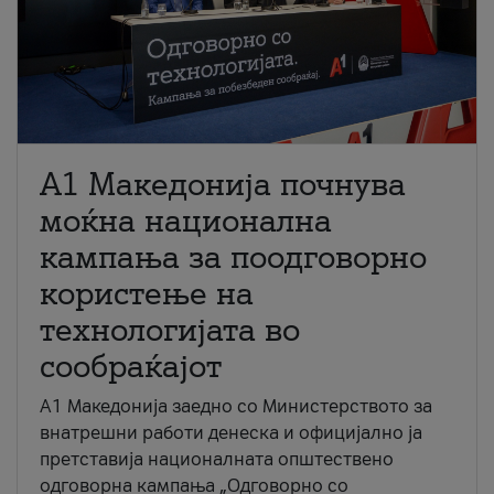
A1 Македонија почнува
моќна национална
кампања за поодговорно
користење на
технологијата во
сообраќајот
A1 Македонија заедно со Министерството за
внатрешни работи денеска и официјално ја
претставија националната општествено
одговорна кампања „Одговорно со