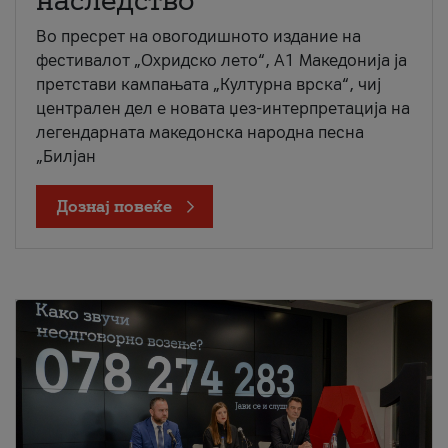
наследство
Во пресрет на овогодишното издание на
фестивалот „Охридско лето“, А1 Македонија ја
претстави кампањата „Културна врска“, чиј
централен дел е новата џез-интерпретација на
легендарната македонска народна песна
„Билјан
Дознај повеќе