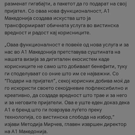
разменат гигабајти, а пакетот да го подарат на свој
пријател. Со оваа нова функционалност, А1
Македонија создава искуства што ја
трансформираат обичната услуга во вистинска
вредност и радост кај корисниците.
„Оваа функционалност е повеќе од нова услуга и за
нас во А1 Македонија претставува суштината на
нашата визија за дигитален екосистем каде
корисниците не само што добиваат бенефити, туку
ги споделуваат со оние што им се најважни. Со
“Подари на пријател”, секој корисник добива моќ да
го искористи своето секојдневие пофлексибилно и
креативно, да создаде вредност што трае и за него
и за неговите пријатели. Ова е уште еден доказ дека
А1 е бренд што ги поврзува луѓето преку
технологија, со вистинска слобода на избор,“
изјави Методија Мирчев, главен извршен директор
на А1 Македонија.