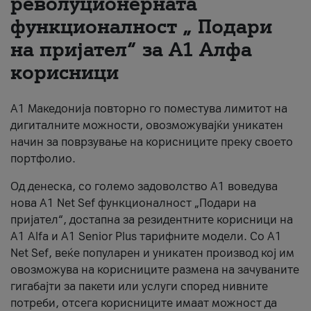
револуционерната
функционалност „ Подари
За нас
на пријател“ за А1 Алфа
#ПодобарОнлајн
корисници
А1 Македонија повторно го поместува лимитот на
дигиталните можности, овозможувајќи уникатен
начин за поврзување на корисниците преку своето
портфолио.
Од денеска, со големо задоволство А1 воведува
нова A1 Net Sef функционалност „Подари на
пријател“, достапна за резидентните корисници на
А1 Alfa и A1 Senior Plus тарифните модели. Со A1
Net Sef, веќе популарен и уникатен производ кој им
овозможува на корисниците размена на зачуваните
гигабајти за пакети или услуги според нивните
потреби, отсега корисниците имаат можност да