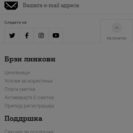
Следете нè
На почеток
Брзи линкови
Ценовници
Услови за користење
Плати сметка
Активирајте Е-сметка
Припејд регистрација
Поддршка
Секција за поддршка