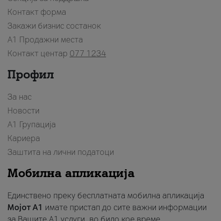
Контакт форма
Закажи бизнис состанок
A1 Продажни места
Контакт центар
077 1234
Профил
За нас
Новости
А1 Групација
Кариера
Заштита на лични податоци
Мобилна апликација
Единствено преку бесплатната мобилна апликација
Мојот A1
имате пристап до сите важни информации
за Вашите A1 услуги, во било кое време.