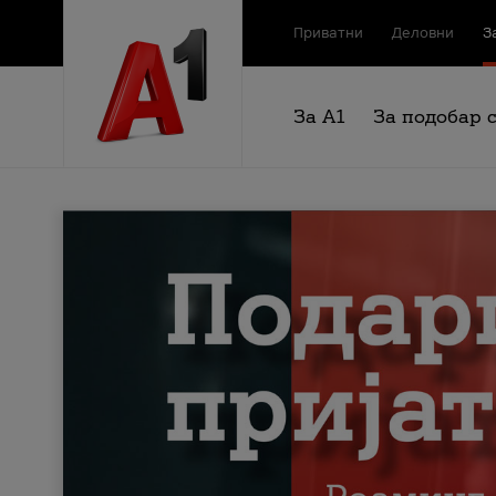
Приватни
Деловни
З
За А1
За подобар 