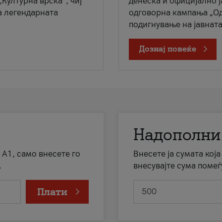
„Културна врска“, чиј
денеска и официјално 
а легендарната
одговорна кампања „Од
подигнување на јавната 
Дознај повеќе
Надополни
 А1, само внесете го
Внесете ја сумата кој
.
внесувајте сума помеѓ
Плати