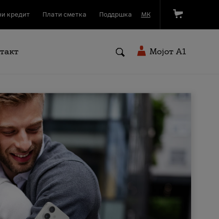
и кредит
Плати сметка
Поддршка
МК
такт
Мојот A1