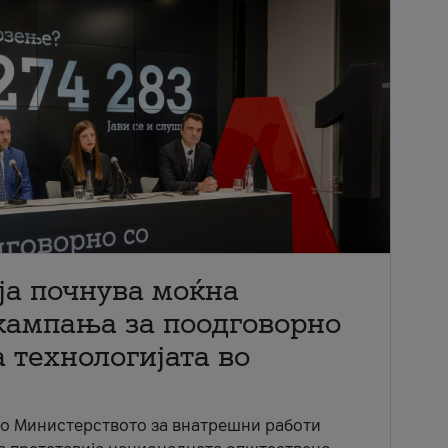
ја почнува моќна
кампања за поодговорно
 технологијата во
со Министерството за внатрешни работи