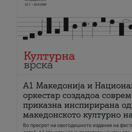
А1 Македонија и Национа
оркестар создадоа совре
приказна инспирирана од
македонското културно н
Во пресрет на овогодишното издание на фест