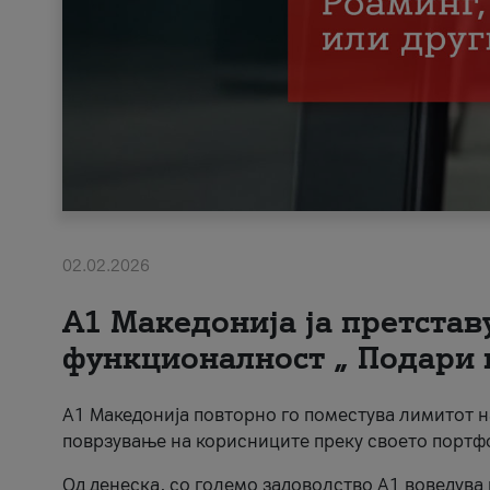
02.02.2026
А1 Македонија ја претста
функционалност „ Подари 
А1 Македонија повторно го поместува лимитот 
поврзување на корисниците преку своето портф
Од денеска, со големо задоволство А1 воведува 