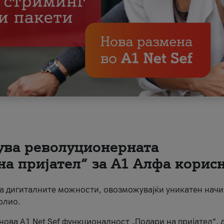
вува револуционерната
на пријател“ за А1 Алфа корис
на дигиталните можности, овозможувајќи уникатен начи
олио.
нова A1 Net Sef функционалност „Подари на пријател“, 