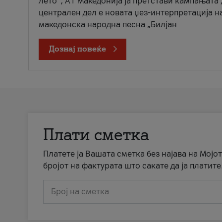
лето“, А1 Македонија ја претстави кампањата 
централен дел е новата џез-интерпретација н
македонска народна песна „Билјан
Дознај повеќе
Плати сметка
Платете ја Вашата сметка без најава на Мојот
бројот на фактурата што сакате да ја платите
Број на сметка