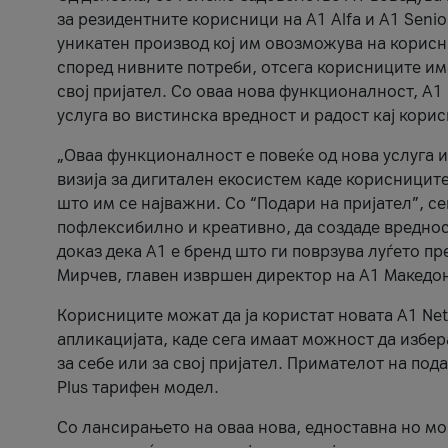
за резидентните корисници на А1 Alfa и A1 Senio
уникатен производ кој им овозможува на корисни
според нивните потреби, отсега корисниците има
свој пријател. Со оваа нова функционалност, А
услуга во вистинска вредност и радост кај кори
„Оваа функционалност е повеќе од нова услуга и
визија за дигитален екосистем каде корисниците
што им се најважни. Со “Подари на пријател”, с
пофлексибилно и креативно, да создаде вредност
доказ дека А1 е бренд што ги поврзува луѓето пр
Мирчев, главен извршен директор на А1 Македон
Корисниците можат да ја користат новата А1 Net
апликацијата, каде сега имаат можност да избера
за себе или за свој пријател. Примателот на пода
Plus тарифен модел.
Со лансирањето на оваа нова, едноставна но м