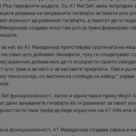
r Plus тарифните модели. Со A1 Net Sef, веќе популарен 
ците размена на зачуваните гигабајти за пакети или ус
ат можност да разменат гигабајти, а пакетот да го пода
1 Македонија создава искуства што ја трансформираат о
сниците.
 за нас во А1 Македонија претставува суштината на наш
 не само што добиваат бенефити, туку ги споделуваат с
екој корисник добива моќ да го искористи своето секојд
 што трае и за него и за неговите пријатели. Ова е ушт
еку технологија, со вистинска слобода на избор,“ изјави
ија.
 Sef функционалност, лесно и едноставно преку Мојот 
т дали зачуваните гигабајти ќе ги разменат за пакет ил
рокот исто така треба да биде корисник на А1 Alfa или A
оќна функционалност, А1 Македонија создава свежа и и