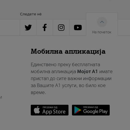
Следете нè
На почеток
Мобилна апликација
Единствено преку бесплатната
мобилна апликација
Мојот A1
имате
пристап до сите важни информации
за Вашите A1 услуги, во било кое
време.
и