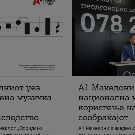
лниот џез
A1 Македони
мена музичка
национална 
користење на
аследство
сообраќајот
ивалот „Охридско
A1 Македонија заедно 