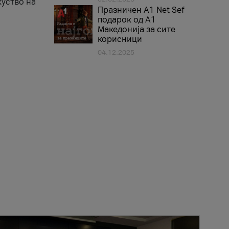
куство на
Празничен A1 Net Sеf
подарок од А1
Македонија за сите
корисници
04.12.2025