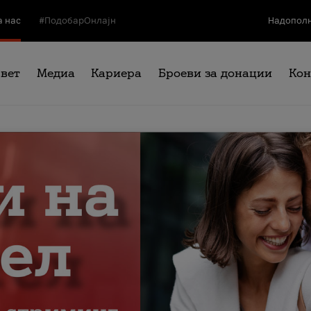
а нас
#ПодобарОнлајн
Надополн
свет
Медиа
Кариера
Броеви за донации
Кон