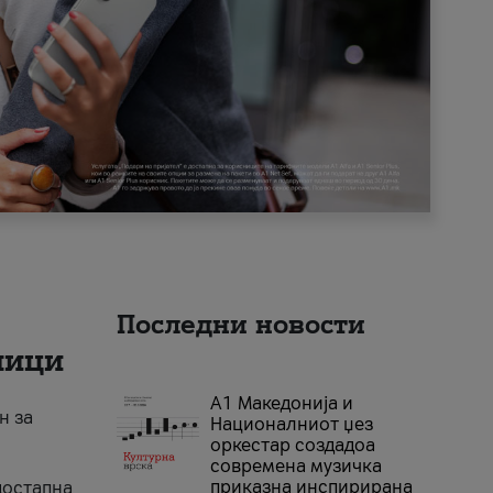
Последни новости
ници
А1 Македонија и
н за
Националниот џез
оркестар создадоа
современа музичка
приказна инспирирана
достапна