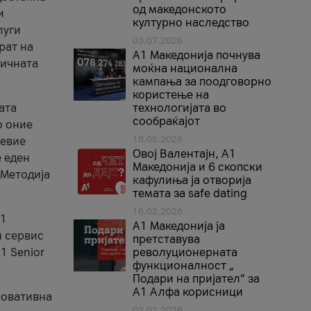
од македонското
и
културно наследство
луги
03.07.2026
рат на
A1 Македонија почнува
бичната
моќна национална
кампања за поодговорно
користење на
ата
технологијата во
сообраќајот
о оние
18.05.2026
невие
Овој Валентајн, A1
е еден
Македонија и 6 скопски
 Методија
кафулиња ја отворија
темата за safe dating
16.02.2026
А1
А1 Македонија ја
и сервис
претставува
1 Senior
револуционерната
функционалност „
Подари на пријател“ за
А1 Алфа корисници
новативна
02.02.2026