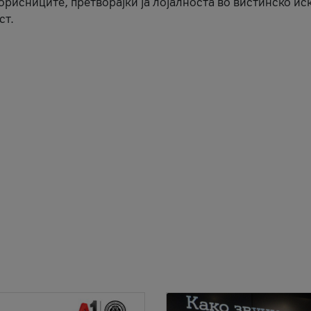
корисниците, претворајќи ја лојалноста во вистинско ис
ст.