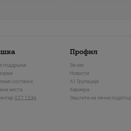
ршка
Профил
за поддршка
За нас
форма
Новости
изнис состанок
А1 Групација
жни места
Кариера
центар
077 1234
Заштита на лични податоц