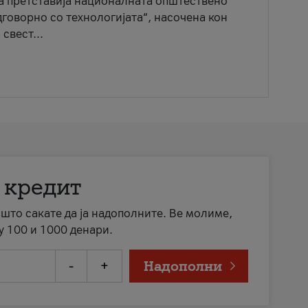
ја претставија националната општествено
говорно со технологијата“, насочена кон
свест...
 кредит
а што сакате да ја надополните. Ве молиме,
у 100 и 1000 денари.
-
+
Надополни