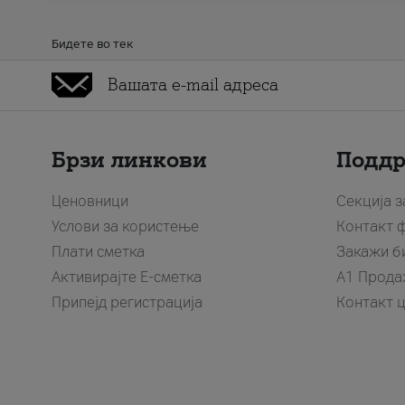
Бидете во тек
Брзи линкови
Подд
Ценовници
Секција 
Услови за користење
Контакт 
Плати сметка
Закажи б
Активирајте Е-сметка
A1 Прода
Припејд регистрација
Контакт 