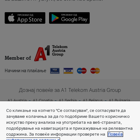
Member of
Начини на плаќање
Дознај повеќе за A1 Telekom Austria Group
A1 Austria
A1 Croatia
A1 Serbia
A1 Belarus
A1 Bulgaria
A1 Slovenia
A1 Digital
Со кликање на копчето "Се согласувам", се согласувате да
зачуваме колачиња за да го подобриме Вашето корисничко
искуство преку анализа на употребата на веб-страната,
подобрување на навигацијата и прикажување на релевантна
содржина. За повеќе информации проверете на
Повеќе