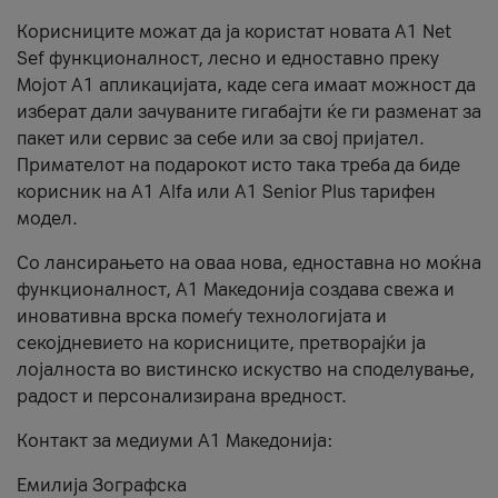
Корисниците можат да ја користат новата А1 Net
Sef функционалност, лесно и едноставно преку
Мојот А1 апликацијата, каде сега имаат можност да
изберат дали зачуваните гигабајти ќе ги разменат за
пакет или сервис за себе или за свој пријател.
Примателот на подарокот исто така треба да биде
корисник на А1 Alfa или A1 Senior Plus тарифен
модел.
Со лансирањето на оваа нова, едноставна но моќна
функционалност, А1 Македонија создава свежа и
иновативна врска помеѓу технологијата и
секојдневието на корисниците, претворајќи ја
лојалноста во вистинско искуство на споделување,
радост и персонализирана вредност.
Контакт за медиуми А1 Македонија:
Емилија Зографска