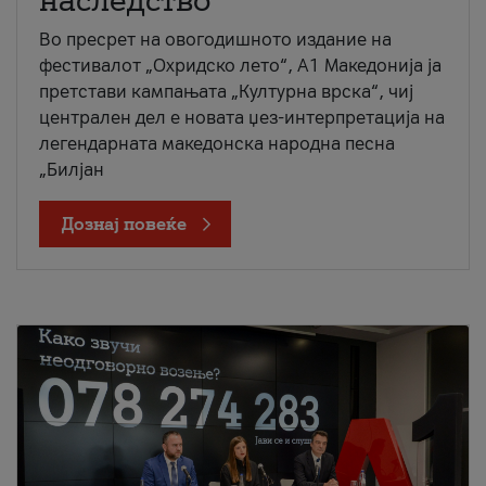
наследство
Во пресрет на овогодишното издание на
фестивалот „Охридско лето“, А1 Македонија ја
претстави кампањата „Културна врска“, чиј
централен дел е новата џез-интерпретација на
легендарната македонска народна песна
„Билјан
Дознај повеќе