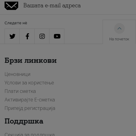
Следете нè
На почеток
Брзи линкови
Ценовници
Услови за користење
Плати сметка
Активирајте Е-сметка
Припејд регистрација
Поддршка
Секција за поддршка