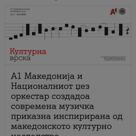
А1 Македонија и
Националниот џез
оркестар создадоа
современа музичка
приказна инспирирана од
македонското културно