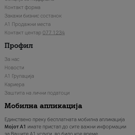
Контакт форма
Закажи бизнис состанок
A1 Продажни места
Контакт центар
077 1234
Профил
За нас
Новости
А1 Групација
Кариера
Заштита на лични податоци
Мобилна апликација
Единствено преку бесплатната мобилна апликација
Мојот A1
имате пристап до сите важни информации
за Вашите A1 услуги, во било кое време.