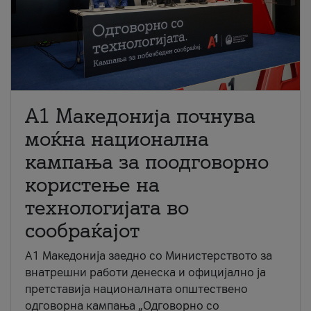
A1 Македонија почнува
моќна национална
кампања за поодговорно
користење на
технологијата во
сообраќајот
A1 Македонија заедно со Министерството за
внатрешни работи денеска и официјално ја
претставија националната општествено
одговорна кампања „Одговорно со