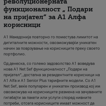
револуционерната
функционалност „ Подари
За нас
на пријател“ за А1 Алфа
#ПодобарОнлајн
корисници
А1 Македонија повторно го поместува лимитот на
дигиталните можности, овозможувајќи уникатен
начин за поврзување на корисниците преку своето
портфолио.
Од денеска, со големо задоволство А1 воведува
нова A1 Net Sef функционалност „Подари на
пријател“, достапна за резидентните корисници на
А1 Alfa и A1 Senior Plus тарифните модели. Со A1
Net Sef, веќе популарен и уникатен производ кој им
овозможува на корисниците размена на зачуваните
гигабајти за пакети или услуги според нивните
потреби, отсега корисниците имаат можност да