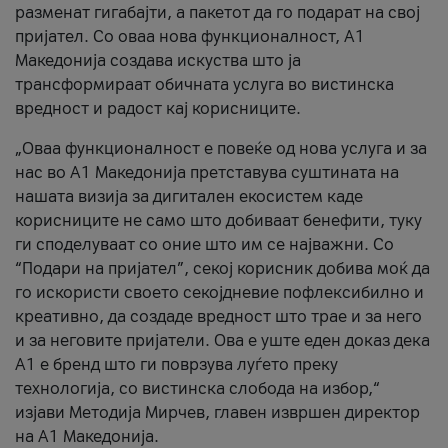
разменат гигабајти, а пакетот да го подарат на свој
пријател. Со оваа нова функционалност, А1
Македонија создава искуства што ја
трансформираат обичната услуга во вистинска
вредност и радост кај корисниците.
„Оваа функционалност е повеќе од нова услуга и за
нас во А1 Македонија претставува суштината на
нашата визија за дигитален екосистем каде
корисниците не само што добиваат бенефити, туку
ги споделуваат со оние што им се најважни. Со
“Подари на пријател”, секој корисник добива моќ да
го искористи своето секојдневие пофлексибилно и
креативно, да создаде вредност што трае и за него
и за неговите пријатели. Ова е уште еден доказ дека
А1 е бренд што ги поврзува луѓето преку
технологија, со вистинска слобода на избор,“
изјави Методија Мирчев, главен извршен директор
на А1 Македонија.