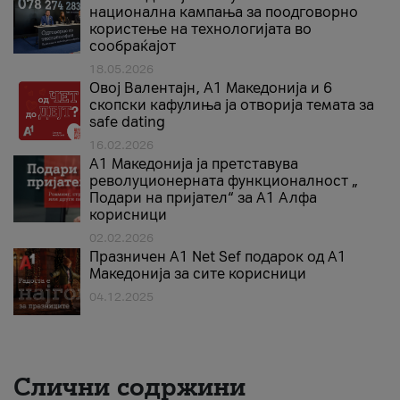
национална кампања за поодговорно
користење на технологијата во
сообраќајот
18.05.2026
Овој Валентајн, A1 Македонија и 6
скопски кафулиња ја отворија темата за
safe dating
16.02.2026
А1 Македонија ја претставува
револуционерната функционалност „
Подари на пријател“ за А1 Алфа
корисници
02.02.2026
Празничен A1 Net Sеf подарок од А1
Македонија за сите корисници
04.12.2025
Слични содржини