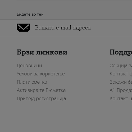
Бидете во тек
Брзи линкови
Подд
Ценовници
Секција 
Услови за користење
Контакт 
Плати сметка
Закажи б
Активирајте Е-сметка
A1 Прода
Припејд регистрација
Контакт 