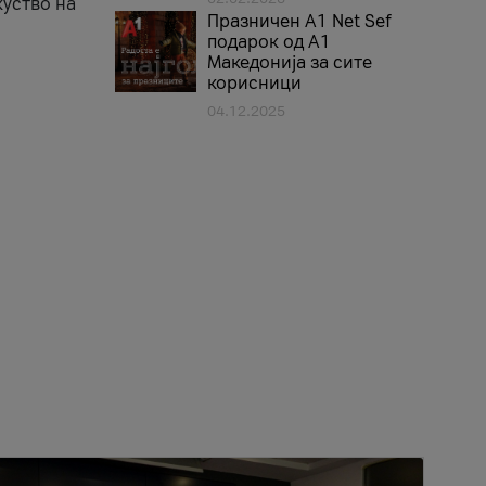
куство на
Празничен A1 Net Sеf
подарок од А1
Македонија за сите
корисници
04.12.2025