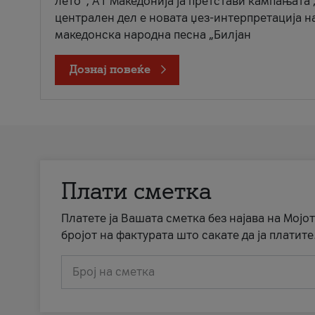
лето“, А1 Македонија ја претстави кампањата 
централен дел е новата џез-интерпретација н
македонска народна песна „Билјан
Дознај повеќе
Плати сметка
Платете ја Вашата сметка без најава на Мојот
бројот на фактурата што сакате да ја платите
Број на сметка