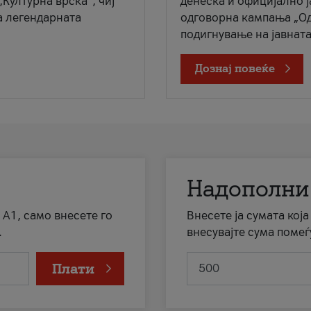
„Културна врска“, чиј
денеска и официјално 
а легендарната
одговорна кампања „Од
подигнување на јавната 
Дознај повеќе
Надополни
 А1, само внесете го
Внесете ја сумата кој
.
внесувајте сума помеѓ
Плати