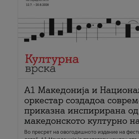
А1 Македонија и Национа
оркестар создадоа совре
приказна инспирирана од
македонското културно н
Во пресрет на овогодишното издание на фест