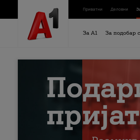
Приватни
Деловни
З
За А1
За подобар 