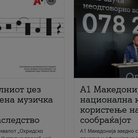
лниот џез
A1 Македони
мена музичка
национална 
користење на
аследство
сообраќајот
ивалот „Охридско
A1 Македонија заедно 