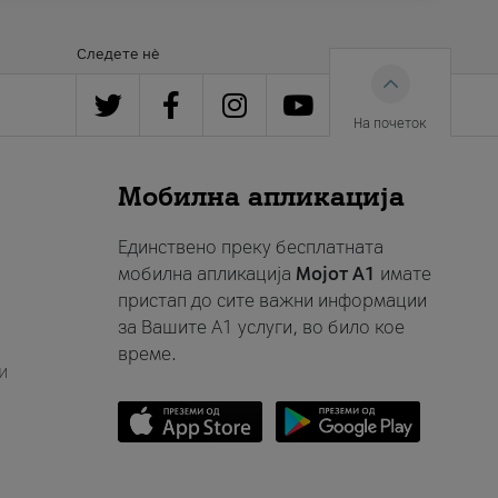
Следете нè
На почеток
Мобилна апликација
Единствено преку бесплатната
мобилна апликација
Мојот A1
имате
пристап до сите важни информации
за Вашите A1 услуги, во било кое
време.
и