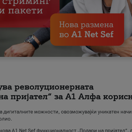
вува револуционерната
на пријател“ за А1 Алфа корис
на дигиталните можности, овозможувајќи уникатен начи
олио.
нова A1 Net Sef функционалност „Подари на пријател“, 