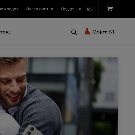
и кредит
Плати сметка
Поддршка
МК
такт
Мојот A1