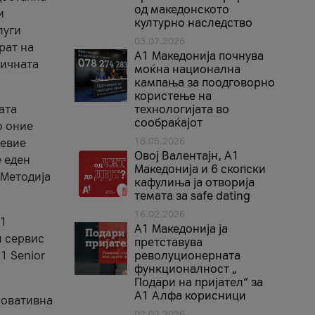
од македонското
и
културно наследство
луги
03.07.2026
рат на
A1 Македонија почнува
бичната
моќна национална
кампања за поодговорно
користење на
ата
технологијата во
сообраќајот
о оние
18.05.2026
невие
Овој Валентајн, A1
е еден
Македонија и 6 скопски
 Методија
кафулиња ја отворија
темата за safe dating
16.02.2026
А1
А1 Македонија ја
и сервис
претставува
1 Senior
револуционерната
функционалност „
Подари на пријател“ за
А1 Алфа корисници
новативна
02.02.2026