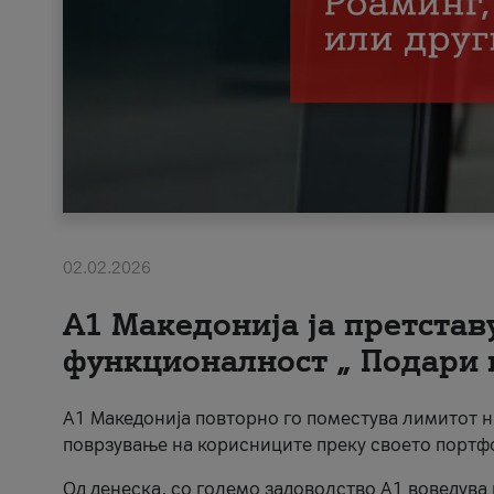
02.02.2026
А1 Македонија ја претста
функционалност „ Подари 
А1 Македонија повторно го поместува лимитот 
поврзување на корисниците преку своето портф
Од денеска, со големо задоволство А1 воведува 