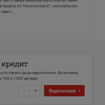
ја претставија националната општествено
говорно со технологијата“, насочена кон
свест...
 кредит
а што сакате да ја надополните. Ве молиме,
у 100 и 1000 денари.
-
+
Надополни