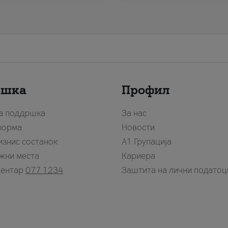
ршка
Профил
за поддршка
За нас
форма
Новости
изнис состанок
А1 Групација
жни места
Кариера
центар
077 1234
Заштита на лични податоц