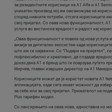
за резидентните корисници на А1 Alfa и A1 Senio
уникатен производ кој им овозможува на корисни
според нивните потреби, отсега корисниците има
свој пријател. Со оваа нова функционалност, А
услуга во вистинска вредност и радост кај кори
„Оваа функционалност е повеќе од нова услуга и
визија за дигитален екосистем каде корисниците
што им се најважни. Со “Подари на пријател”, с
пофлексибилно и креативно, да создаде вредност
доказ дека А1 е бренд што ги поврзува луѓето пр
Мирчев, главен извршен директор на А1 Македон
Корисниците можат да ја користат новата А1 Net
апликацијата, каде сега имаат можност да избера
за себе или за свој пријател. Примателот на пода
Plus тарифен модел.
Со лансирањето на оваа нова, едноставна но м