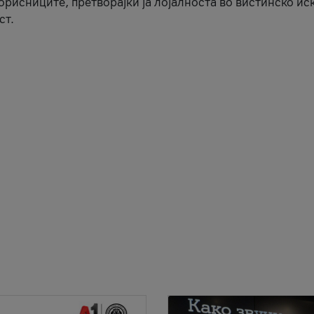
корисниците, претворајќи ја лојалноста во вистинско ис
ст.