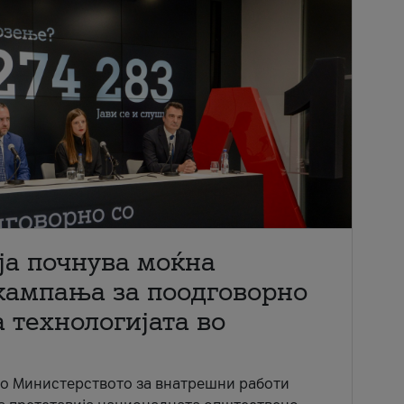
ја почнува моќна
кампања за поодговорно
 технологијата во
со Министерството за внатрешни работи