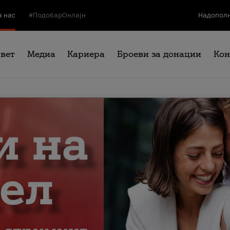
а нас
#ПодобарОнлајн
Надополн
свет
Медиа
Кариера
Броеви за донации
Кон