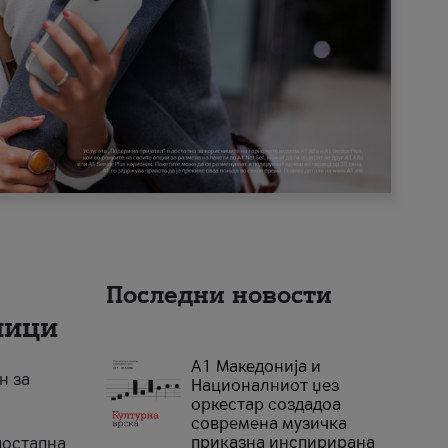
Последни новости
ници
А1 Македонија и
н за
Националниот џез
оркестар создадоа
современа музичка
приказна инспирирана
достапна