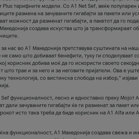
r Plus тарифните модели. Со A1 Net Sef, веќе популарен 
ците размена на зачуваните гигабајти за пакети или ус
ат можност да разменат гигабајти, а пакетот да го пода
1 Македонија создава искуства што ја трансформираат о
сниците.
 за нас во А1 Македонија претставува суштината на наш
 не само што добиваат бенефити, туку ги споделуваат с
екој корисник добива моќ да го искористи своето секојд
 што трае и за него и за неговите пријатели. Ова е ушт
еку технологија, со вистинска слобода на избор,“ изјави
ија.
 Sef функционалност, лесно и едноставно преку Мојот 
т дали зачуваните гигабајти ќе ги разменат за пакет ил
рокот исто така треба да биде корисник на А1 Alfa или A
оќна функционалност, А1 Македонија создава свежа и и