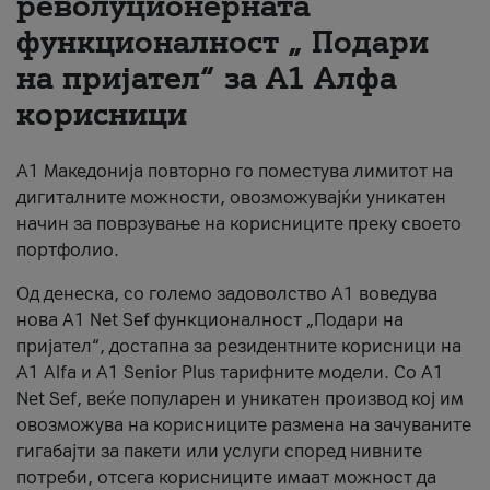
револуционерната
функционалност „ Подари
За нас
на пријател“ за А1 Алфа
#ПодобарОнлајн
корисници
А1 Македонија повторно го поместува лимитот на
дигиталните можности, овозможувајќи уникатен
начин за поврзување на корисниците преку своето
портфолио.
Од денеска, со големо задоволство А1 воведува
нова A1 Net Sef функционалност „Подари на
пријател“, достапна за резидентните корисници на
А1 Alfa и A1 Senior Plus тарифните модели. Со A1
Net Sef, веќе популарен и уникатен производ кој им
овозможува на корисниците размена на зачуваните
гигабајти за пакети или услуги според нивните
потреби, отсега корисниците имаат можност да