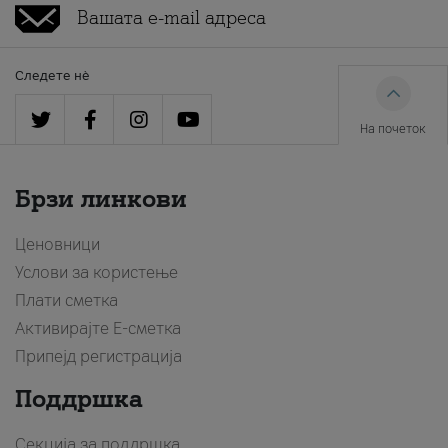
Следете нè
На почеток
Брзи линкови
Ценовници
Услови за користење
Плати сметка
Активирајте Е-сметка
Припејд регистрација
Поддршка
Секција за поддршка