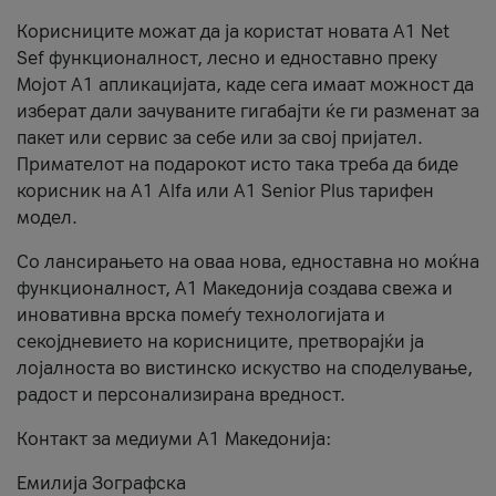
Корисниците можат да ја користат новата А1 Net
Sef функционалност, лесно и едноставно преку
Мојот А1 апликацијата, каде сега имаат можност да
изберат дали зачуваните гигабајти ќе ги разменат за
пакет или сервис за себе или за свој пријател.
Примателот на подарокот исто така треба да биде
корисник на А1 Alfa или A1 Senior Plus тарифен
модел.
Со лансирањето на оваа нова, едноставна но моќна
функционалност, А1 Македонија создава свежа и
иновативна врска помеѓу технологијата и
секојдневието на корисниците, претворајќи ја
лојалноста во вистинско искуство на споделување,
радост и персонализирана вредност.
Контакт за медиуми А1 Македонија:
Емилија Зографска