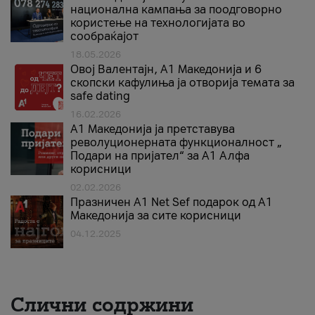
национална кампања за поодговорно
користење на технологијата во
сообраќајот
18.05.2026
Овој Валентајн, A1 Македонија и 6
скопски кафулиња ја отворија темата за
safe dating
16.02.2026
А1 Македонија ја претставува
револуционерната функционалност „
Подари на пријател“ за А1 Алфа
корисници
02.02.2026
Празничен A1 Net Sеf подарок од А1
Македонија за сите корисници
04.12.2025
Слични содржини