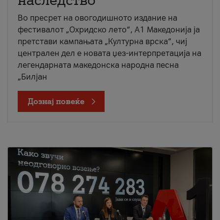
наследство
Во пресрет на овогодишното издание на
фестивалот „Охридско лето“, А1 Македонија ја
претстави кампањата „Културна врска“, чиј
централен дел е новата џез-интерпретација на
легендарната македонска народна песна
„Билјан
Дознај повеќе