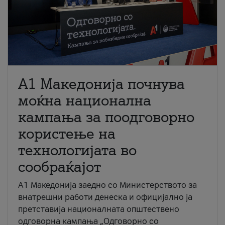
A1 Македонија почнува
моќна национална
кампања за поодговорно
користење на
технологијата во
сообраќајот
A1 Македонија заедно со Министерството за
внатрешни работи денеска и официјално ја
претставија националната општествено
одговорна кампања „Одговорно со