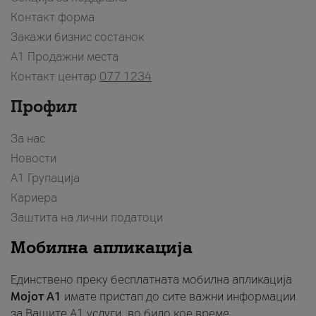
Контакт форма
Закажи бизнис состанок
A1 Продажни места
Контакт центар
077 1234
Профил
За нас
Новости
А1 Групација
Кариера
Заштита на лични податоци
Мобилна апликација
Единствено преку бесплатната мобилна апликација
Мојот A1
имате пристап до сите важни информации
за Вашите A1 услуги, во било кое време.