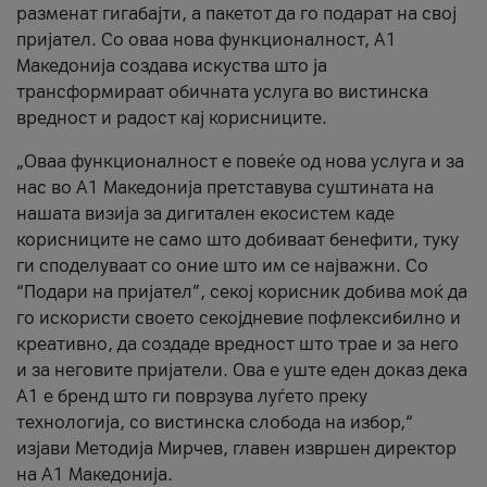
разменат гигабајти, а пакетот да го подарат на свој
пријател. Со оваа нова функционалност, А1
Македонија создава искуства што ја
трансформираат обичната услуга во вистинска
вредност и радост кај корисниците.
„Оваа функционалност е повеќе од нова услуга и за
нас во А1 Македонија претставува суштината на
нашата визија за дигитален екосистем каде
корисниците не само што добиваат бенефити, туку
ги споделуваат со оние што им се најважни. Со
“Подари на пријател”, секој корисник добива моќ да
го искористи своето секојдневие пофлексибилно и
креативно, да создаде вредност што трае и за него
и за неговите пријатели. Ова е уште еден доказ дека
А1 е бренд што ги поврзува луѓето преку
технологија, со вистинска слобода на избор,“
изјави Методија Мирчев, главен извршен директор
на А1 Македонија.