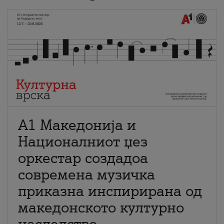
А1 Македонија и
Националниот џез
оркестар создадоа
современа музичка
приказна инспирирана од
македонското културно