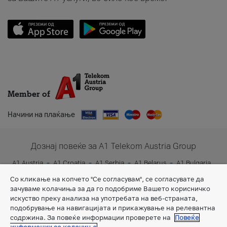
Member of
Начини на плаќање
Дознај повеќе за A1 Telekom Austria Group
A1 Austria
A1 Croatia
A1 Serbia
A1 Belarus
A1 Bulgaria
A1 Slovenia
A1 Digital
Со кликање на копчето "Се согласувам", се согласувате да
зачуваме колачиња за да го подобриме Вашето корисничко
искуство преку анализа на употребата на веб-страната,
подобрување на навигацијата и прикажување на релевантна
содржина. За повеќе информации проверете на
Повеќе