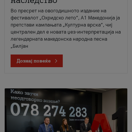
наследство
Во пресрет на овогодишното издание на
фестивалот „Охридско лето“, А1 Македонија ја
претстави кампањата „Културна врска“, чиј
централен дел е новата џез-интерпретација на
легендарната македонска народна песна
„Билјан
Дознај повеќе