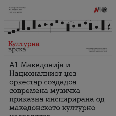
А1 Македонија и
Националниот џез
оркестар создадоа
современа музичка
приказна инспирирана од
македонското културно