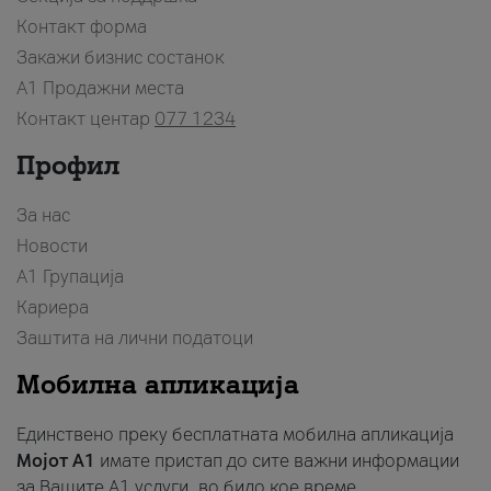
Контакт форма
Закажи бизнис состанок
A1 Продажни места
Контакт центар
077 1234
Профил
За нас
Новости
А1 Групација
Кариера
Заштита на лични податоци
Мобилна апликација
Единствено преку бесплатната мобилна апликација
Мојот A1
имате пристап до сите важни информации
за Вашите A1 услуги, во било кое време.