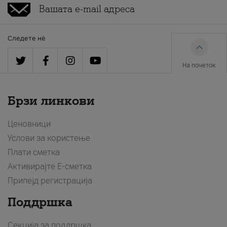
Следете нè
На почеток
Брзи линкови
Ценовници
Услови за користење
Плати сметка
Активирајте Е-сметка
Припејд регистрација
Поддршка
Секција за поддршка