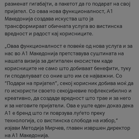
разменат гигабајти, а пакетот да го подарат на свој
пријател. Со оваа нова функционалност, А1
Македонија создава искуства што ја
трансформираат обичната услуга во вистинска
вредност и радост кај корисниците.
„Оваа функционалност е повеќе од нова услуга и за
нас во А1 Македонија претставува суштината на
нашата визија за дигитален екосистем каде
корисниците не само што добиваат бенефити, туку
ги споделуваат со оние што им се најважни. Со
“Подари на пријател”, секој корисник добива моќ да
го искористи своето секојдневие пофлексибилно и
креативно, да создаде вредност што трае и за него
и за неговите пријатели. Ова е уште еден доказ дека
А1 е бренд што ги поврзува луѓето преку
технологија, со вистинска слобода на избор,“
изјави Методија Мирчев, главен извршен директор
на А1 Македонија.