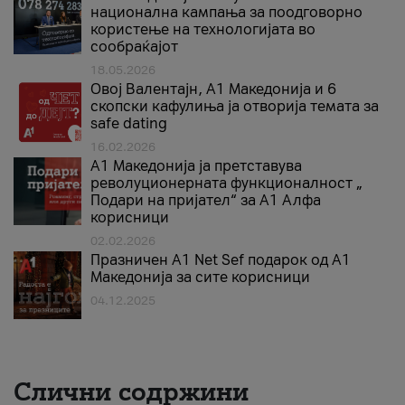
национална кампања за поодговорно
користење на технологијата во
сообраќајот
18.05.2026
Овој Валентајн, A1 Македонија и 6
скопски кафулиња ја отворија темата за
safe dating
16.02.2026
А1 Македонија ја претставува
револуционерната функционалност „
Подари на пријател“ за А1 Алфа
корисници
02.02.2026
Празничен A1 Net Sеf подарок од А1
Македонија за сите корисници
04.12.2025
Слични содржини