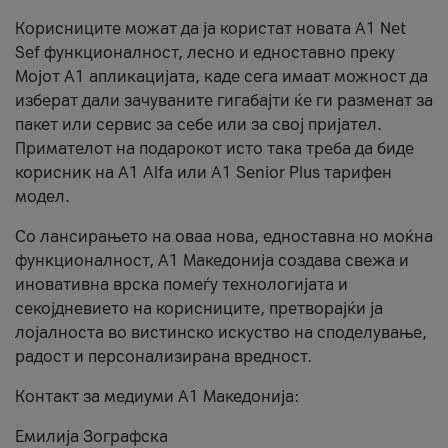
Корисниците можат да ја користат новата А1 Net
Sef функционалност, лесно и едноставно преку
Мојот А1 апликацијата, каде сега имаат можност да
изберат дали зачуваните гигабајти ќе ги разменат за
пакет или сервис за себе или за свој пријател.
Примателот на подарокот исто така треба да биде
корисник на А1 Alfa или A1 Senior Plus тарифен
модел.
Со лансирањето на оваа нова, едноставна но моќна
функционалност, А1 Македонија создава свежа и
иновативна врска помеѓу технологијата и
секојдневието на корисниците, претворајќи ја
лојалноста во вистинско искуство на споделување,
радост и персонализирана вредност.
Контакт за медиуми А1 Македонија:
Емилија Зографска