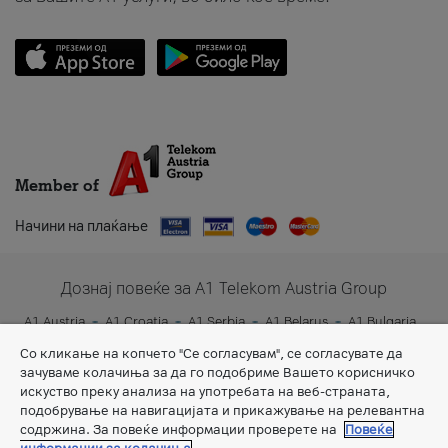
Member of
Начини на плаќање
Дознај повеќе за A1 Telekom Austria Group
A1 Austria
A1 Croatia
A1 Serbia
A1 Belarus
A1 Bulgaria
A1 Slovenia
A1 Digital
Со кликање на копчето "Се согласувам", се согласувате да
зачуваме колачиња за да го подобриме Вашето корисничко
искуство преку анализа на употребата на веб-страната,
подобрување на навигацијата и прикажување на релевантна
содржина. За повеќе информации проверете на
Повеќе