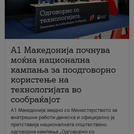
A1 Македонија почнува
моќна национална
кампања за поодговорно
користење на
технологијата во
сообраќајот
A1 Македонија заедно со Министерството за
внатрешни работи денеска и официјално ја
претставија националната општествено
одговорна кампања „Одговорно со