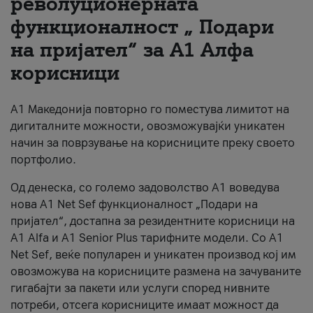
револуционерната
функционалност „ Подари
За нас
на пријател“ за А1 Алфа
#ПодобарОнлајн
корисници
А1 Македонија повторно го поместува лимитот на
дигиталните можности, овозможувајќи уникатен
начин за поврзување на корисниците преку своето
портфолио.
Од денеска, со големо задоволство А1 воведува
нова A1 Net Sef функционалност „Подари на
пријател“, достапна за резидентните корисници на
А1 Alfa и A1 Senior Plus тарифните модели. Со A1
Net Sef, веќе популарен и уникатен производ кој им
овозможува на корисниците размена на зачуваните
гигабајти за пакети или услуги според нивните
потреби, отсега корисниците имаат можност да