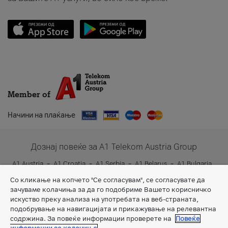
Member of
Начини на плаќање
Дознај повеќе за A1 Telekom Austria Group
A1 Austria
A1 Croatia
A1 Serbia
A1 Belarus
A1 Bulgaria
A1 Slovenia
A1 Digital
Со кликање на копчето "Се согласувам", се согласувате да
зачуваме колачиња за да го подобриме Вашето корисничко
искуство преку анализа на употребата на веб-страната,
подобрување на навигацијата и прикажување на релевантна
содржина. За повеќе информации проверете на
Повеќе