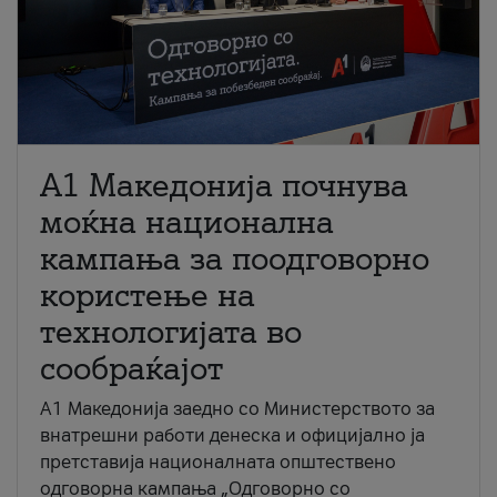
A1 Македонија почнува
моќна национална
кампања за поодговорно
користење на
технологијата во
сообраќајот
A1 Македонија заедно со Министерството за
внатрешни работи денеска и официјално ја
претставија националната општествено
одговорна кампања „Одговорно со