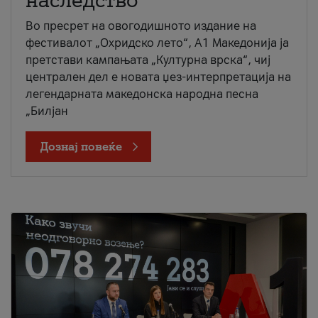
наследство
Во пресрет на овогодишното издание на
фестивалот „Охридско лето“, А1 Македонија ја
претстави кампањата „Културна врска“, чиј
централен дел е новата џез-интерпретација на
легендарната македонска народна песна
„Билјан
Дознај повеќе