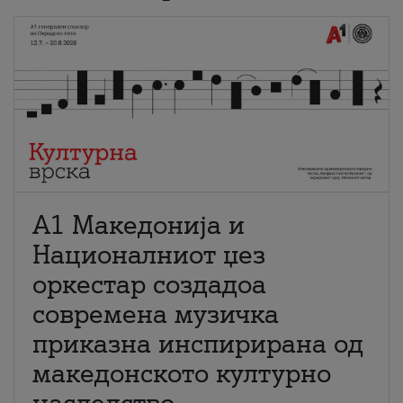
А1 Македонија и
Националниот џез
оркестар создадоа
современа музичка
приказна инспирирана од
македонското културно