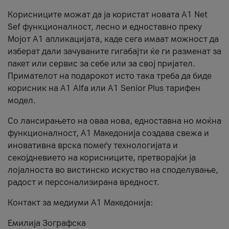
Корисниците можат да ја користат новата А1 Net
Sef функционалност, лесно и едноставно преку
Мојот А1 апликацијата, каде сега имаат можност да
изберат дали зачуваните гигабајти ќе ги разменат за
пакет или сервис за себе или за свој пријател.
Примателот на подарокот исто така треба да биде
корисник на А1 Alfa или A1 Senior Plus тарифен
модел.
Со лансирањето на оваа нова, едноставна но моќна
функционалност, А1 Македонија создава свежа и
иновативна врска помеѓу технологијата и
секојдневието на корисниците, претворајќи ја
лојалноста во вистинско искуство на споделување,
радост и персонализирана вредност.
Контакт за медиуми А1 Македонија:
Емилија Зографска