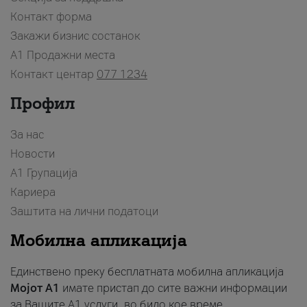
Контакт форма
Закажи бизнис состанок
A1 Продажни места
Контакт центар
077 1234
Профил
За нас
Новости
А1 Групација
Кариера
Заштита на лични податоци
Мобилна апликација
Единствено преку бесплатната мобилна апликација
Мојот A1
имате пристап до сите важни информации
за Вашите A1 услуги, во било кое време.