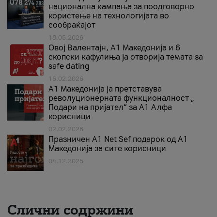
национална кампања за поодговорно
користење на технологијата во
сообраќајот
18.05.2026
Овој Валентајн, A1 Македонија и 6
скопски кафулиња ја отворија темата за
safe dating
16.02.2026
А1 Македонија ја претставува
револуционерната функционалност „
Подари на пријател“ за А1 Алфа
корисници
02.02.2026
Празничен A1 Net Sеf подарок од А1
Македонија за сите корисници
04.12.2025
Слични содржини