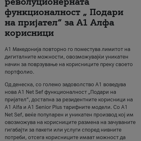
револуционерната
функционалност „ Подари
За нас
на пријател“ за А1 Алфа
#ПодобарОнлајн
корисници
А1 Македонија повторно го поместува лимитот на
дигиталните можности, овозможувајќи уникатен
начин за поврзување на корисниците преку своето
портфолио.
Од денеска, со големо задоволство А1 воведува
нова A1 Net Sef функционалност „Подари на
пријател“, достапна за резидентните корисници на
А1 Alfa и A1 Senior Plus тарифните модели. Со A1
Net Sef, веќе популарен и уникатен производ кој им
овозможува на корисниците размена на зачуваните
гигабајти за пакети или услуги според нивните
потреби, отсега корисниците имаат можност да