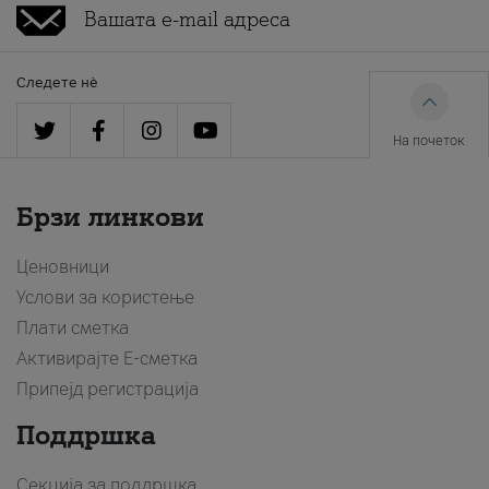
Следете нè
На почеток
Брзи линкови
Ценовници
Услови за користење
Плати сметка
Активирајте Е-сметка
Припејд регистрација
Поддршка
Секција за поддршка