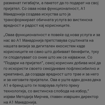
разменат гигабајти, а пакетот да го подарат на свој
пријател. Со оваа нова функционалност, А1
Македонија создава искуства што ја
трансформираат обичната услуга во вистинска
вредност и радост кај корисниците.
„Оваа функционалност е повеќе од нова услуга и за
нас во А1 Македонија претставува суштината на
нашата визија за дигитален екосистем каде
корисниците не само што добиваат бенефити, туку
ги споделуваат со оние што им се најважни. Со
“Подари на пријател”, секој корисник добива моќ да
го искористи своето секојдневие пофлексибилно и
креативно, да создаде вредност што трае и за него
и за неговите пријатели. Ова е уште еден доказ дека
А1 е бренд што ги поврзува луѓето преку
технологија, со вистинска слобода на избор,“
изјави Методија Мирчев, главен извршен директор
на А1 Македонија.