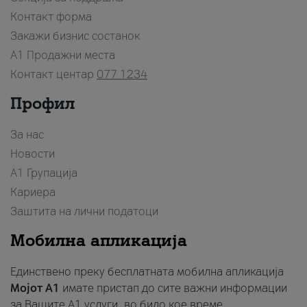
Контакт форма
Закажи бизнис состанок
A1 Продажни места
Контакт центар
077 1234
Профил
За нас
Новости
А1 Групација
Кариера
Заштита на лични податоци
Мобилна апликација
Единствено преку бесплатната мобилна апликација
Мојот A1
имате пристап до сите важни информации
за Вашите A1 услуги, во било кое време.