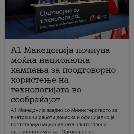
A1 Македонија почнува
моќна национална
кампања за поодговорно
користење на
технологијата во
сообраќајот
A1 Македонија заедно со Министерството за
внатрешни работи денеска и официјално ја
претставија националната општествено
одговорна кампања „Одговорно со