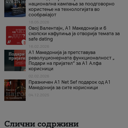
национална кампања за поодговорно
користење на технологијата во
сообраќајот
18.05.2026
Овој Валентајн, A1 Македонија и 6
скопски кафулиња ја отворија темата за
safe dating
16.02.2026
А1 Македонија ја претставува
револуционерната функционалност „
Подари на пријател“ за А1 Алфа
корисници
02.02.2026
Празничен A1 Net Sеf подарок од А1
Македонија за сите корисници
04.12.2025
Слични содржини