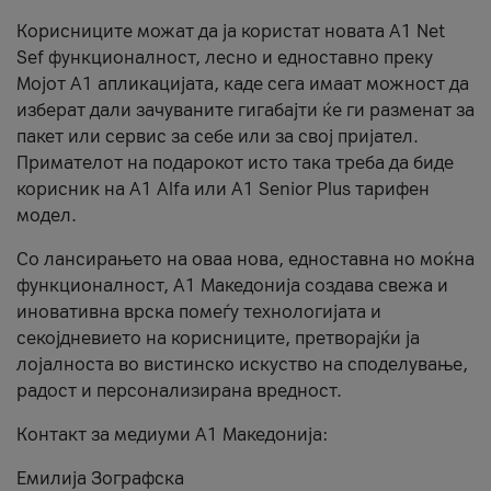
Корисниците можат да ја користат новата А1 Net
Sef функционалност, лесно и едноставно преку
Мојот А1 апликацијата, каде сега имаат можност да
изберат дали зачуваните гигабајти ќе ги разменат за
пакет или сервис за себе или за свој пријател.
Примателот на подарокот исто така треба да биде
корисник на А1 Alfa или A1 Senior Plus тарифен
модел.
Со лансирањето на оваа нова, едноставна но моќна
функционалност, А1 Македонија создава свежа и
иновативна врска помеѓу технологијата и
секојдневието на корисниците, претворајќи ја
лојалноста во вистинско искуство на споделување,
радост и персонализирана вредност.
Контакт за медиуми А1 Македонија:
Емилија Зографска