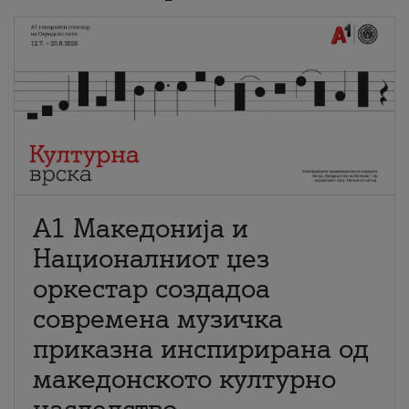
А1 Македонија и
Националниот џез
оркестар создадоа
современа музичка
приказна инспирирана од
македонското културно