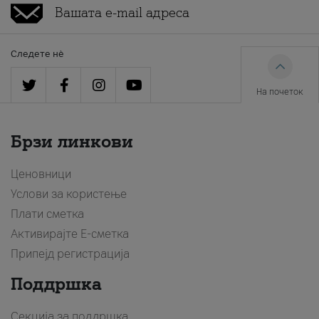
Следете нè
На почеток
Брзи линкови
Ценовници
Услови за користење
Плати сметка
Активирајте Е-сметка
Припејд регистрација
Поддршка
Секција за поддршка