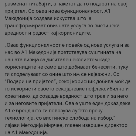
разменат гигабајти, а пакетот да го подарат на свој
пријател. Со оваа нова функционалност, А1
Македонија создава искуства што ја
трансформираат обичната услуга во вистинска
вредност и радост кај корисниците.
„Оваа функционалност е повеќе од нова услуга и за
нас во А1 Македонија претставува суштината на
нашата визија за дигитален екосистем каде
корисниците не само што добиваат бенефити, туку
ги споделуваат со оние што им се најважни. Со
“Подари на пријател”, секој корисник добива моќ да
го искористи своето секојдневие пофлексибилно и
креативно, да создаде вредност што трае и за него
и за неговите пријатели. Ова е уште еден доказ дека
А1 е бренд што ги поврзува луѓето преку
технологија, со вистинска слобода на избор,“
изјави Методија Мирчев, главен извршен директор
на А1 Македонија.