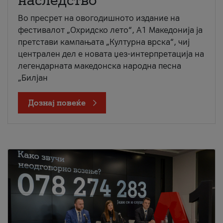
наследство
Во пресрет на овогодишното издание на
фестивалот „Охридско лето“, А1 Македонија ја
претстави кампањата „Културна врска“, чиј
централен дел е новата џез-интерпретација на
легендарната македонска народна песна
„Билјан
Дознај повеќе