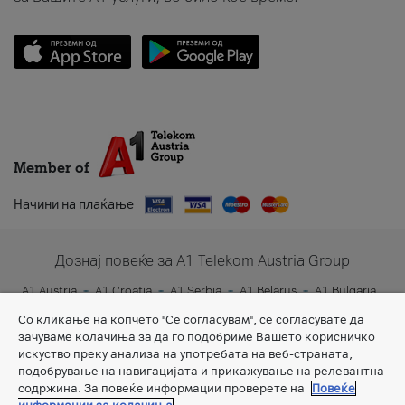
Member of
Начини на плаќање
Дознај повеќе за A1 Telekom Austria Group
A1 Austria
A1 Croatia
A1 Serbia
A1 Belarus
A1 Bulgaria
A1 Slovenia
A1 Digital
Со кликање на копчето "Се согласувам", се согласувате да
зачуваме колачиња за да го подобриме Вашето корисничко
искуство преку анализа на употребата на веб-страната,
подобрување на навигацијата и прикажување на релевантна
содржина. За повеќе информации проверете на
Повеќе