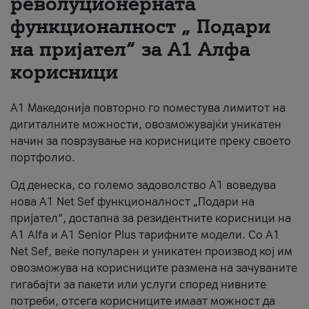
револуционерната
функционалност „ Подари
За нас
на пријател“ за А1 Алфа
#ПодобарОнлајн
корисници
А1 Македонија повторно го поместува лимитот на
дигиталните можности, овозможувајќи уникатен
начин за поврзување на корисниците преку своето
портфолио.
Од денеска, со големо задоволство А1 воведува
нова A1 Net Sef функционалност „Подари на
пријател“, достапна за резидентните корисници на
А1 Alfa и A1 Senior Plus тарифните модели. Со A1
Net Sef, веќе популарен и уникатен производ кој им
овозможува на корисниците размена на зачуваните
гигабајти за пакети или услуги според нивните
потреби, отсега корисниците имаат можност да