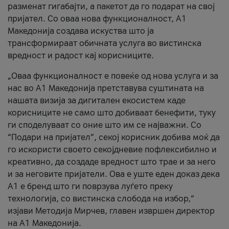
разменат гигабајти, а пакетот да го подарат на свој
пријател. Со оваа нова функционалност, А1
Македонија создава искуства што ја
трансформираат обичната услуга во вистинска
вредност и радост кај корисниците.
„Оваа функционалност е повеќе од нова услуга и за
нас во А1 Македонија претставува суштината на
нашата визија за дигитален екосистем каде
корисниците не само што добиваат бенефити, туку
ги споделуваат со оние што им се најважни. Со
“Подари на пријател”, секој корисник добива моќ да
го искористи своето секојдневие пофлексибилно и
креативно, да создаде вредност што трае и за него
и за неговите пријатели. Ова е уште еден доказ дека
А1 е бренд што ги поврзува луѓето преку
технологија, со вистинска слобода на избор,“
изјави Методија Мирчев, главен извршен директор
на А1 Македонија.