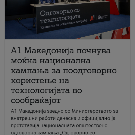
A1 Македонија почнува
моќна национална
кампања за поодговорно
користење на
технологијата во
сообраќајот
A1 Македонија заедно со Министерството за
внатрешни работи денеска и официјално ја
претставија националната општествено
одговорна кампања „Одговорно со