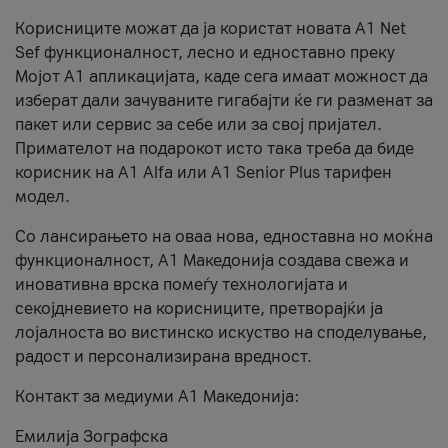
Корисниците можат да ја користат новата А1 Net
Sef функционалност, лесно и едноставно преку
Мојот А1 апликацијата, каде сега имаат можност да
изберат дали зачуваните гигабајти ќе ги разменат за
пакет или сервис за себе или за свој пријател.
Примателот на подарокот исто така треба да биде
корисник на А1 Alfa или A1 Senior Plus тарифен
модел.
Со лансирањето на оваа нова, едноставна но моќна
функционалност, А1 Македонија создава свежа и
иновативна врска помеѓу технологијата и
секојдневието на корисниците, претворајќи ја
лојалноста во вистинско искуство на споделување,
радост и персонализирана вредност.
Контакт за медиуми А1 Македонија:
Емилија Зографска