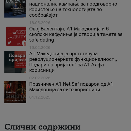
национална кампања за поодговорно
користење на технологијата во
сообраќајот
18.05.2026
Овој Валентајн, A1 Македонија и 6
скопски кафулиња ја отворија темата за
safe dating
16.02.2026
А1 Македонија ја претставува
револуционерната функционалност „
Подари на пријател“ за А1 Алфа
корисници
02.02.2026
Празничен A1 Net Sеf подарок од А1
Македонија за сите корисници
04.12.2025
Слични содржини