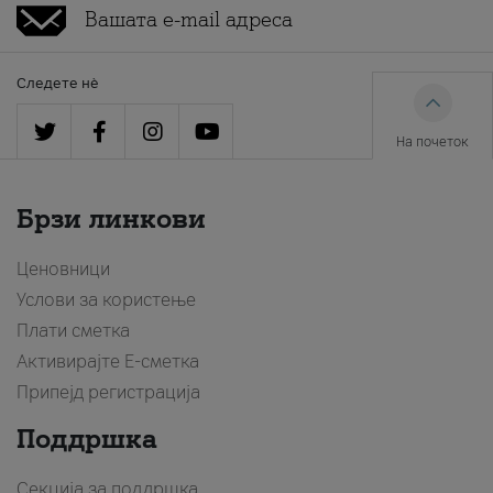
Следете нè
На почеток
Брзи линкови
Ценовници
Услови за користење
Плати сметка
Активирајте Е-сметка
Припејд регистрација
Поддршка
Секција за поддршка