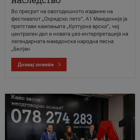
наследство
Во пресрет на овогодишното издание на
фестивалот „Охридско лето“, А1 Македонија ја
претстави кампањата „Културна врска“, чиј
централен дел е новата џез-интерпретација на
легендарната македонска народна песна
„Билјан
Дознај повеќе