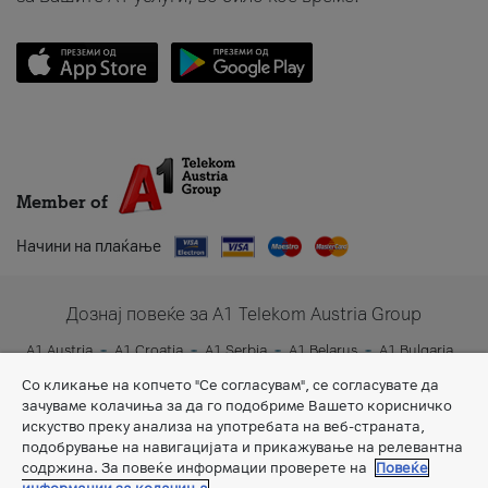
Member of
Начини на плаќање
Дознај повеќе за A1 Telekom Austria Group
A1 Austria
A1 Croatia
A1 Serbia
A1 Belarus
A1 Bulgaria
A1 Slovenia
A1 Digital
Со кликање на копчето "Се согласувам", се согласувате да
зачуваме колачиња за да го подобриме Вашето корисничко
искуство преку анализа на употребата на веб-страната,
подобрување на навигацијата и прикажување на релевантна
содржина. За повеќе информации проверете на
Повеќе