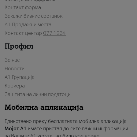
Контакт форма
Закажи бизнис состанок
A1 Продажни места
Контакт центар
077 1234
Профил
За нас
Новости
А1 Групација
Кариера
Заштита на лични податоци
Мобилна апликација
Единствено преку бесплатната мобилна апликација
Мојот A1
имате пристап до сите важни информации
за Вашите A1 услуги, во било кое време.