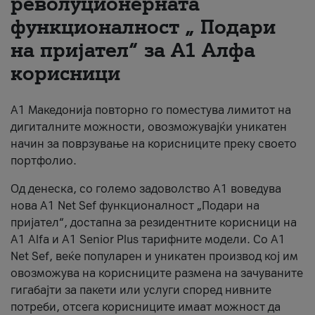
револуционерната
функционалност „ Подари
За нас
на пријател“ за А1 Алфа
#ПодобарОнлајн
корисници
А1 Македонија повторно го поместува лимитот на
дигиталните можности, овозможувајќи уникатен
начин за поврзување на корисниците преку своето
портфолио.
Од денеска, со големо задоволство А1 воведува
нова A1 Net Sef функционалност „Подари на
пријател“, достапна за резидентните корисници на
А1 Alfa и A1 Senior Plus тарифните модели. Со A1
Net Sef, веќе популарен и уникатен производ кој им
овозможува на корисниците размена на зачуваните
гигабајти за пакети или услуги според нивните
потреби, отсега корисниците имаат можност да