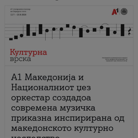
А1 Македонија и
Националниот џез
оркестар создадоа
современа музичка
приказна инспирирана од
македонското културно