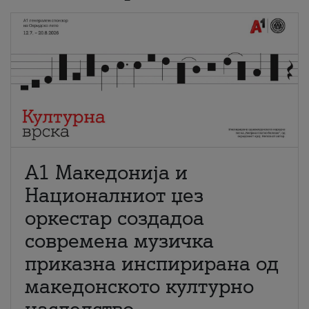
А1 Македонија и
Националниот џез
оркестар создадоа
современа музичка
приказна инспирирана од
македонското културно