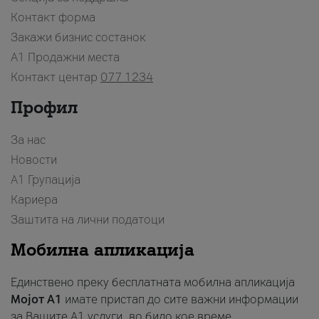
Контакт форма
Закажи бизнис состанок
A1 Продажни места
Контакт центар
077 1234
Профил
За нас
Новости
А1 Групација
Кариера
Заштита на лични податоци
Мобилна апликација
Единствено преку бесплатната мобилна апликација
Мојот A1
имате пристап до сите важни информации
за Вашите A1 услуги, во било кое време.