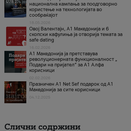
национална кампања за поодговорно
користење на технологијата во
сообраќајот
18.05.2026
Овој Валентајн, A1 Македонија и 6
скопски кафулиња ја отворија темата за
safe dating
16.02.2026
А1 Македонија ја претставува
револуционерната функционалност „
Подари на пријател“ за А1 Алфа
корисници
02.02.2026
Празничен A1 Net Sеf подарок од А1
Македонија за сите корисници
04.12.2025
Слични содржини