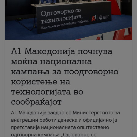
A1 Македонија почнува
моќна национална
кампања за поодговорно
користење на
технологијата во
сообраќајот
A1 Македонија заедно со Министерството за
внатрешни работи денеска и официјално ја
претставија националната општествено
одговорна кампања „Одговорно со