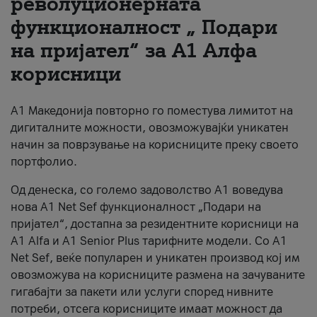
револуционерната
функционалност „ Подари
За нас
на пријател“ за А1 Алфа
#ПодобарОнлајн
корисници
А1 Македонија повторно го поместува лимитот на
дигиталните можности, овозможувајќи уникатен
начин за поврзување на корисниците преку своето
портфолио.
Од денеска, со големо задоволство А1 воведува
нова A1 Net Sef функционалност „Подари на
пријател“, достапна за резидентните корисници на
А1 Alfa и A1 Senior Plus тарифните модели. Со A1
Net Sef, веќе популарен и уникатен производ кој им
овозможува на корисниците размена на зачуваните
гигабајти за пакети или услуги според нивните
потреби, отсега корисниците имаат можност да