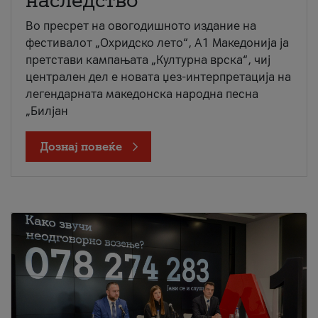
наследство
Во пресрет на овогодишното издание на
фестивалот „Охридско лето“, А1 Македонија ја
претстави кампањата „Културна врска“, чиј
централен дел е новата џез-интерпретација на
легендарната македонска народна песна
„Билјан
Дознај повеќе