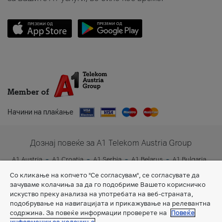
Member of
Начини на плаќање
Дознај повеќе за A1 Telekom Austria Group
A1 Austria
A1 Croatia
A1 Serbia
A1 Belarus
A1 Bulgaria
A1 Slovenia
A1 Digital
Со кликање на копчето "Се согласувам", се согласувате да
зачуваме колачиња за да го подобриме Вашето корисничко
искуство преку анализа на употребата на веб-страната,
подобрување на навигацијата и прикажување на релевантна
содржина. За повеќе информации проверете на
Повеќе