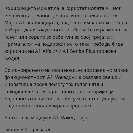
Корисниците можат да ја користат новата А1 Net
Sef функционалност, лесно и едноставно преку
Мојот А1 апликацијата, каде сега имаат можност да
изберат дали зачуваните гигабајти ќе ги разменат за
пакет или сервис за себе или за свој пријател.
Примателот на подарокот исто така треба да биде
корисник на А1 Alfa или A1 Senior Plus тарифен
модел.
Со лансирањето на оваа нова, едноставна но моќна
функционалност, А1 Македонија создава свежа и
иновативна врска помеѓу технологијата и
секојдневието на корисниците, претворајќи ја
лојалноста во вистинско искуство на споделување,
радост и персонализирана вредност.
Контакт за медиуми А1 Македонија:
Емилија Зографска