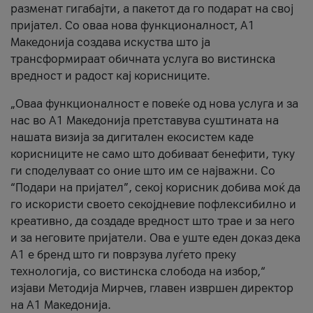
разменат гигабајти, а пакетот да го подарат на свој
пријател. Со оваа нова функционалност, А1
Македонија создава искуства што ја
трансформираат обичната услуга во вистинска
вредност и радост кај корисниците.
„Оваа функционалност е повеќе од нова услуга и за
нас во А1 Македонија претставува суштината на
нашата визија за дигитален екосистем каде
корисниците не само што добиваат бенефити, туку
ги споделуваат со оние што им се најважни. Со
“Подари на пријател”, секој корисник добива моќ да
го искористи своето секојдневие пофлексибилно и
креативно, да создаде вредност што трае и за него
и за неговите пријатели. Ова е уште еден доказ дека
А1 е бренд што ги поврзува луѓето преку
технологија, со вистинска слобода на избор,“
изјави Методија Мирчев, главен извршен директор
на А1 Македонија.