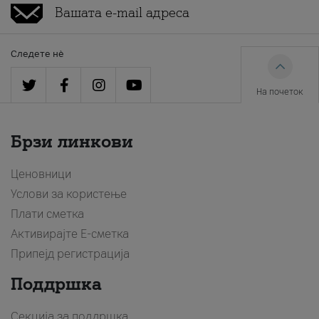
Следете нè
На почеток
Брзи линкови
Ценовници
Услови за користење
Плати сметка
Активирајте Е-сметка
Припејд регистрација
Поддршка
Секција за поддршка