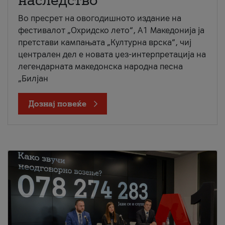
наследство
Во пресрет на овогодишното издание на
фестивалот „Охридско лето“, А1 Македонија ја
претстави кампањата „Културна врска“, чиј
централен дел е новата џез-интерпретација на
легендарната македонска народна песна
„Билјан
Дознај повеќе