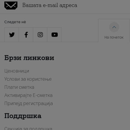
Следете нè
На почеток
Брзи линкови
Ценовници
Услови за користење
Плати сметка
Активирајте Е-сметка
Припејд регистрација
Поддршка
Секција за поддршка