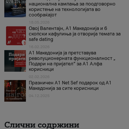
национална кампања за поодговорно
користење на технологијата во
сообраќајот
18.05.2026
Овој Валентајн, A1 Македонија и 6
скопски кафулиња ја отворија темата за
safe dating
16.02.2026
А1 Македонија ја претставува
револуционерната функционалност „
Подари на пријател“ за А1 Алфа
корисници
02.02.2026
Празничен A1 Net Sеf подарок од А1
Македонија за сите корисници
04.12.2025
Слични содржини