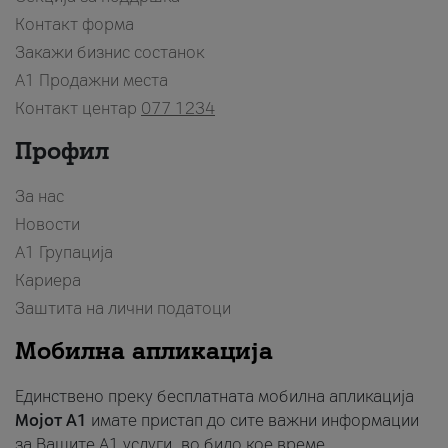
Контакт форма
Закажи бизнис состанок
A1 Продажни места
Контакт центар
077 1234
Профил
За нас
Новости
А1 Групација
Кариера
Заштита на лични податоци
Мобилна апликација
Единствено преку бесплатната мобилна апликација
Мојот A1
имате пристап до сите важни информации
за Вашите A1 услуги, во било кое време.