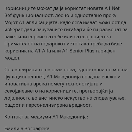
Корисниците можат да ја користат новата А1 Net
Sef функционалност, лесно и едноставно преку
Мојот А1 апликацијата, каде сега имаат можност да
изберат дали зачуваните гигабајти ќе ги разменат за
пакет или сервис за себе или за свој пријател.
Примателот на подарокот исто така треба да биде
корисник на А1 Alfa или A1 Senior Plus тарифен
модел.
Со лансирањето на оваа нова, едноставна но моќна
функционалност, А1 Македонија создава свежа и
иновативна врска помеѓу технологијата и
секојдневието на корисниците, претворајќи ја
лојалноста во вистинско искуство на споделување,
радост и персонализирана вредност.
Контакт за медиуми А1 Македонија:
Емилија Зографска