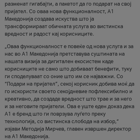
разменат гигабајти, а пакетот да го подарат на свој
пријател. Со оваа нова функционалност, А1
Македонија создава искуства што ја
трансформираат обичната услуга во вистинска
вредност и радост кај корисниците.
„Оваа функционалност е повеќе од нова услуга и за
нас во А1 Македонија претставува суштината на
нашата визија за дигитален екосистем каде
корисниците не само што добиваат бенефити, туку
ги споделуваат со оние што им се најважни. Со
“Подари на пријател”, секој корисник добива моќ да
го искористи своето секојдневие пофлексибилно и
креативно, да создаде вредност што трае и за него
и за неговите пријатели. Ова е уште еден доказ дека
А1 е бренд што ги поврзува луѓето преку
технологија, со вистинска слобода на избор,“
изјави Методија Мирчев, главен извршен директор
на А1 Македонија.