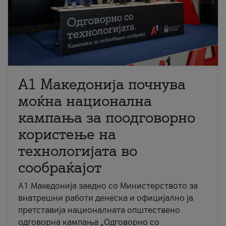
A1 Македонија почнува
моќна национална
кампања за поодговорно
користење на
технологијата во
сообраќајот
A1 Македонија заедно со Министерството за
внатрешни работи денеска и официјално ја
претставија националната општествено
одговорна кампања „Одговорно со