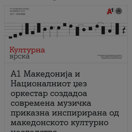
А1 Македонија и
Националниот џез
оркестар создадоа
современа музичка
приказна инспирирана од
македонското културно