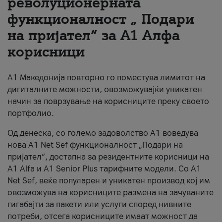
револуционерната
функционалност „ Подари
За нас
на пријател“ за А1 Алфа
#ПодобарОнлајн
корисници
А1 Македонија повторно го поместува лимитот на
дигиталните можности, овозможувајќи уникатен
начин за поврзување на корисниците преку своето
портфолио.
Од денеска, со големо задоволство А1 воведува
нова A1 Net Sef функционалност „Подари на
пријател“, достапна за резидентните корисници на
А1 Alfa и A1 Senior Plus тарифните модели. Со A1
Net Sef, веќе популарен и уникатен производ кој им
овозможува на корисниците размена на зачуваните
гигабајти за пакети или услуги според нивните
потреби, отсега корисниците имаат можност да