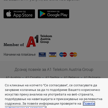
Member of
Начини на плаќање
Дознај повеќе за A1 Telekom Austria Group
A1 Austria
A1 Croatia
A1 Serbia
A1 Belarus
A1 Bulgaria
A1 Slovenia
A1 Digital
Со кликање на копчето "Се согласувам", се согласувате да
зачуваме колачиња за да го подобриме Вашето корисничко
искуство преку анализа на употребата на веб-страната,
подобрување на навигацијата и прикажување на релевантна
содржина. За повеќе информации проверете на
Повеќе