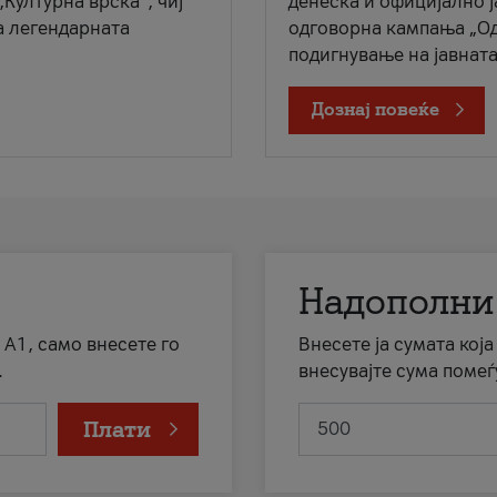
„Културна врска“, чиј
денеска и официјално 
а легендарната
одговорна кампања „Од
подигнување на јавната 
Дознај повеќе
Надополни
 А1, само внесете го
Внесете ја сумата кој
.
внесувајте сума помеѓ
Плати