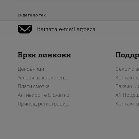
Бидете во тек
Брзи линкови
Подд
Ценовници
Секција 
Услови за користење
Контакт 
Плати сметка
Закажи б
Активирајте Е-сметка
A1 Прода
Припејд регистрација
Контакт 