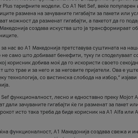
r Plus тарифните модели. Со A1 Net Sef, веќе популарен 
ците размена на зачуваните гигабајти за пакети или ус
ат можност да разменат гигабајти, а пакетот да го пода
1 Македонија создава искуства што ја трансформираат о
сниците.
 за нас во А1 Македонија претставува суштината на наш
 не само што добиваат бенефити, туку ги споделуваат с
екој корисник добива моќ да го искористи своето секојд
 што трае и за него и за неговите пријатели. Ова е ушт
еку технологија, со вистинска слобода на избор,“ изјави
ија.
 Sef функционалност, лесно и едноставно преку Мојот 
т дали зачуваните гигабајти ќе ги разменат за пакет ил
рокот исто така треба да биде корисник на А1 Alfa или A
оќна функционалност, А1 Македонија создава свежа и и