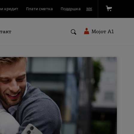
и кредит
Плати сметка
Поддршка
МК
такт
Мојот A1