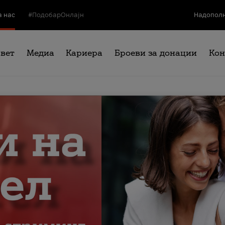
а нас
#ПодобарОнлајн
Надополн
свет
Медиа
Кариера
Броеви за донации
Кон