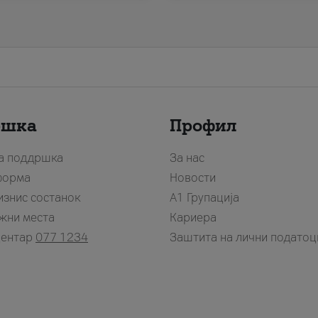
ршка
Профил
за поддршка
За нас
форма
Новости
изнис состанок
А1 Групација
жни места
Кариера
центар
077 1234
Заштита на лични податоц