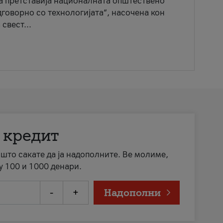
ја претставија националната општествено
говорно со технологијата“, насочена кон
свест...
 кредит
а што сакате да ја надополните. Ве молиме,
у 100 и 1000 денари.
-
+
Надополни