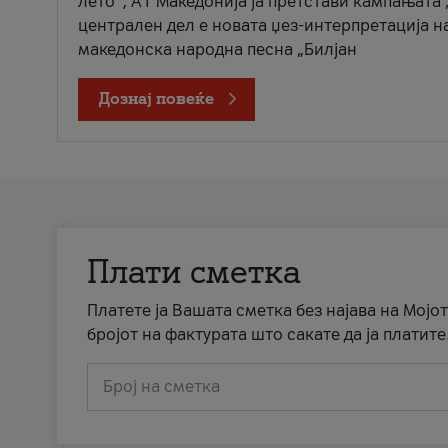
лето“, А1 Македонија ја претстави кампањата 
централен дел е новата џез-интерпретација н
македонска народна песна „Билјан
Дознај повеќе
Плати сметка
Платете ја Вашата сметка без најава на Мојот
бројот на фактурата што сакате да ја платите
Број на сметка