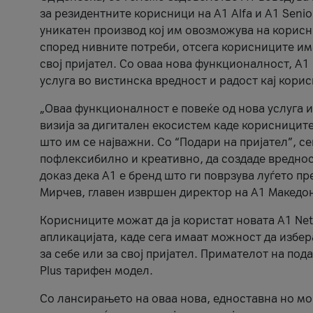
за резидентните корисници на А1 Alfa и A1 Senio
уникатен производ кој им овозможува на корисни
според нивните потреби, отсега корисниците има
свој пријател. Со оваа нова функционалност, А
услуга во вистинска вредност и радост кај кори
„Оваа функционалност е повеќе од нова услуга и
визија за дигитален екосистем каде корисниците
што им се најважни. Со “Подари на пријател”, с
пофлексибилно и креативно, да создаде вредност
доказ дека А1 е бренд што ги поврзува луѓето пр
Мирчев, главен извршен директор на А1 Македон
Корисниците можат да ја користат новата А1 Net
апликацијата, каде сега имаат можност да избера
за себе или за свој пријател. Примателот на пода
Plus тарифен модел.
Со лансирањето на оваа нова, едноставна но м