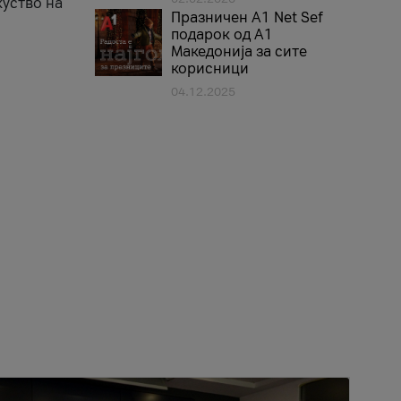
куство на
Празничен A1 Net Sеf
подарок од А1
Македонија за сите
корисници
04.12.2025