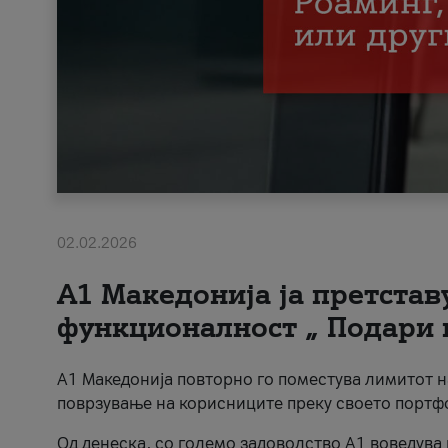
02.02.2026
А1 Македонија ја претста
функционалност „ Подари 
А1 Македонија повторно го поместува лимитот 
поврзување на корисниците преку своето портф
Од денеска, со големо задоволство А1 воведува 