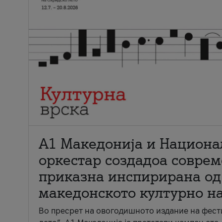
А1 Македонија и Национа
оркестар создадоа совре
приказна инспирирана од
македонското културно н
Во пресрет на овогодишното издание на фест