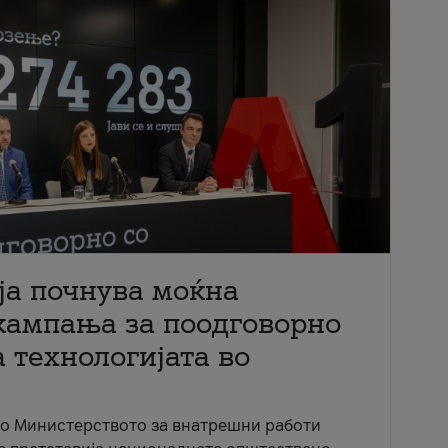
ја почнува моќна
кампања за поодговорно
 технологијата во
со Министерството за внатрешни работи