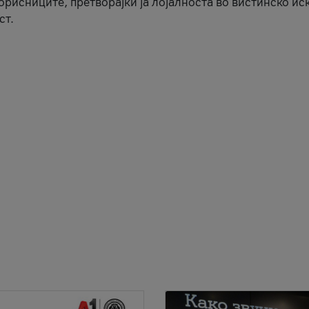
корисниците, претворајќи ја лојалноста во вистинско ис
ст.