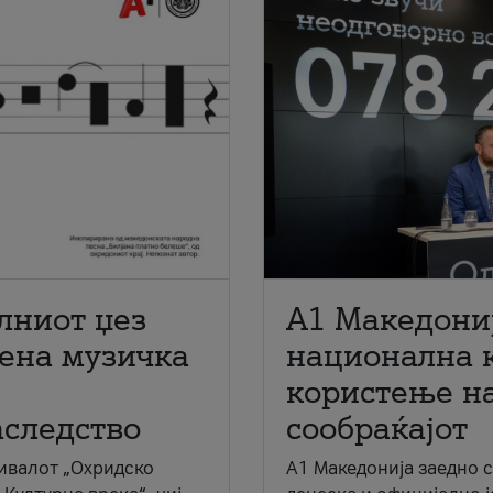
лниот џез
A1 Македони
мена музичка
национална 
користење на
аследство
сообраќајот
ивалот „Охридско
A1 Македонија заедно 