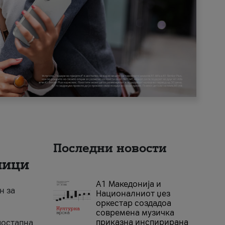
Последни новости
ници
А1 Македонија и
н за
Националниот џез
оркестар создадоа
современа музичка
приказна инспирирана
достапна