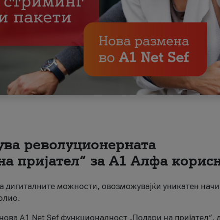
вува револуционерната
на пријател“ за А1 Алфа корис
на дигиталните можности, овозможувајќи уникатен начи
олио.
нова A1 Net Sef функционалност „Подари на пријател“, 