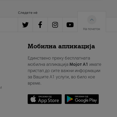
Следете нè
На почеток
Мобилна апликација
Единствено преку бесплатната
мобилна апликација
Мојот A1
имате
пристап до сите важни информации
за Вашите A1 услуги, во било кое
време.
и