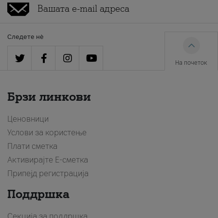
Следете нè
На почеток
Брзи линкови
Ценовници
Услови за користење
Плати сметка
Активирајте Е-сметка
Припејд регистрација
Поддршка
Секција за поддршка