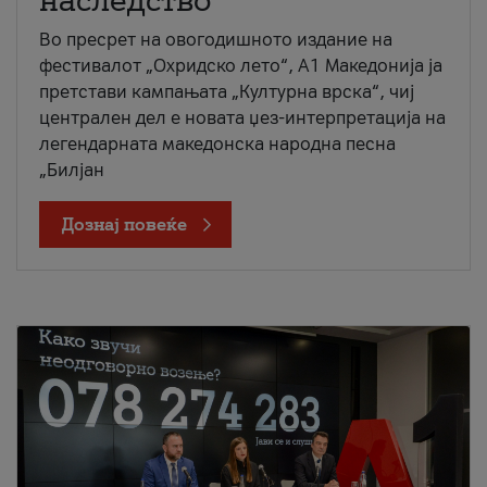
наследство
Во пресрет на овогодишното издание на
фестивалот „Охридско лето“, А1 Македонија ја
претстави кампањата „Културна врска“, чиј
централен дел е новата џез-интерпретација на
легендарната македонска народна песна
„Билјан
Дознај повеќе