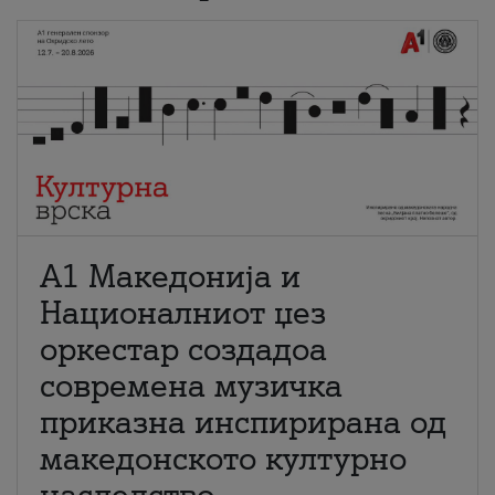
А1 Македонија и
Националниот џез
оркестар создадоа
современа музичка
приказна инспирирана од
македонското културно