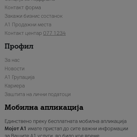
Контакт форма
Закажи бизнис состанок
A1 Продажни места
Контакт центар
077 1234
Профил
За нас
Новости
А1 Групација
Кариера
Заштита на лични податоци
Мобилна апликација
Единствено преку бесплатната мобилна апликација
Мојот A1
имате пристап до сите важни информации
за Вашите A1 услуги, во било кое време.