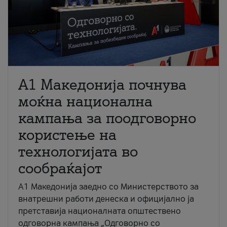
A1 Македонија почнува
моќна национална
кампања за поодговорно
користење на
технологијата во
сообраќајот
A1 Македонија заедно со Министерството за
внатрешни работи денеска и официјално ја
претставија националната општествено
одговорна кампања „Одговорно со