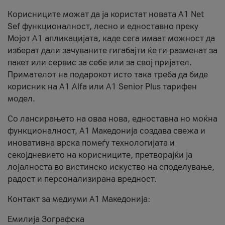
Корисниците можат да ја користат новата А1 Net
Sef функционалност, лесно и едноставно преку
Мојот А1 апликацијата, каде сега имаат можност да
изберат дали зачуваните гигабајти ќе ги разменат за
пакет или сервис за себе или за свој пријател.
Примателот на подарокот исто така треба да биде
корисник на А1 Alfa или A1 Senior Plus тарифен
модел.
Со лансирањето на оваа нова, едноставна но моќна
функционалност, А1 Македонија создава свежа и
иновативна врска помеѓу технологијата и
секојдневието на корисниците, претворајќи ја
лојалноста во вистинско искуство на споделување,
радост и персонализирана вредност.
Контакт за медиуми А1 Македонија:
Емилија Зографска