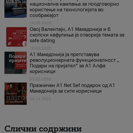
национална кампања за поодговорно
користење на технологијата во
сообраќајот
18.05.2026
Овој Валентајн, A1 Македонија и 6
скопски кафулиња ја отворија темата за
safe dating
16.02.2026
А1 Македонија ја претставува
револуционерната функционалност „
Подари на пријател“ за А1 Алфа
корисници
02.02.2026
Празничен A1 Net Sеf подарок од А1
Македонија за сите корисници
04.12.2025
Слични содржини