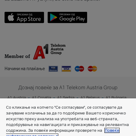
Member of
Начини на плаќање
Дознај повеќе за A1 Telekom Austria Group
A1 Austria
A1 Croatia
A1 Serbia
A1 Belarus
A1 Bulgaria
A1 Slovenia
A1 Digital
Со кликање на копчето "Се согласувам", се согласувате да
зачуваме колачиња за да го подобриме Вашето корисничко
искуство преку анализа на употребата на веб-страната,
подобрување на навигацијата и прикажување на релевантна
содржина. За повеќе информации проверете на
Повеќе