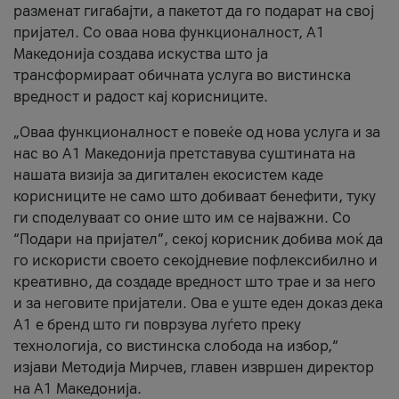
разменат гигабајти, а пакетот да го подарат на свој
пријател. Со оваа нова функционалност, А1
Македонија создава искуства што ја
трансформираат обичната услуга во вистинска
вредност и радост кај корисниците.
„Оваа функционалност е повеќе од нова услуга и за
нас во А1 Македонија претставува суштината на
нашата визија за дигитален екосистем каде
корисниците не само што добиваат бенефити, туку
ги споделуваат со оние што им се најважни. Со
“Подари на пријател”, секој корисник добива моќ да
го искористи своето секојдневие пофлексибилно и
креативно, да создаде вредност што трае и за него
и за неговите пријатели. Ова е уште еден доказ дека
А1 е бренд што ги поврзува луѓето преку
технологија, со вистинска слобода на избор,“
изјави Методија Мирчев, главен извршен директор
на А1 Македонија.