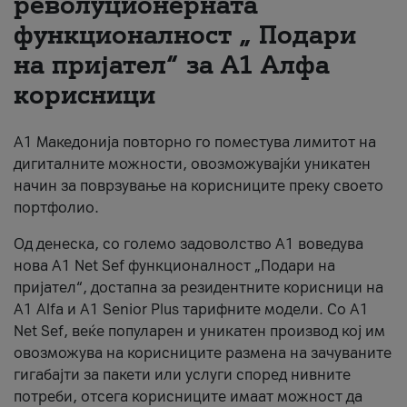
револуционерната
функционалност „ Подари
За нас
на пријател“ за А1 Алфа
#ПодобарОнлајн
корисници
А1 Македонија повторно го поместува лимитот на
дигиталните можности, овозможувајќи уникатен
начин за поврзување на корисниците преку своето
портфолио.
Од денеска, со големо задоволство А1 воведува
нова A1 Net Sef функционалност „Подари на
пријател“, достапна за резидентните корисници на
А1 Alfa и A1 Senior Plus тарифните модели. Со A1
Net Sef, веќе популарен и уникатен производ кој им
овозможува на корисниците размена на зачуваните
гигабајти за пакети или услуги според нивните
потреби, отсега корисниците имаат можност да