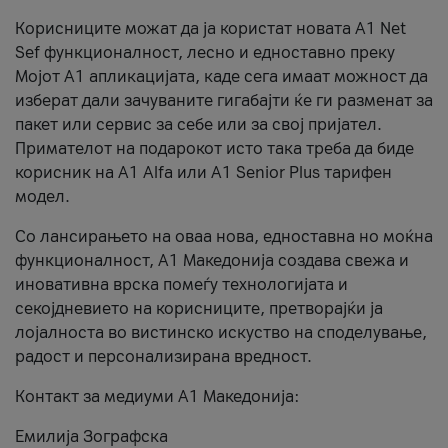
Корисниците можат да ја користат новата А1 Net
Sef функционалност, лесно и едноставно преку
Мојот А1 апликацијата, каде сега имаат можност да
изберат дали зачуваните гигабајти ќе ги разменат за
пакет или сервис за себе или за свој пријател.
Примателот на подарокот исто така треба да биде
корисник на А1 Alfa или A1 Senior Plus тарифен
модел.
Со лансирањето на оваа нова, едноставна но моќна
функционалност, А1 Македонија создава свежа и
иновативна врска помеѓу технологијата и
секојдневието на корисниците, претворајќи ја
лојалноста во вистинско искуство на споделување,
радост и персонализирана вредност.
Контакт за медиуми А1 Македонија:
Емилија Зографска