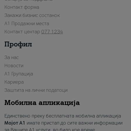
Контакт форма
Закажи бизнис состанок
A1 Продажни места
Контакт центар
077 1234
Профил
За нас
Новости
А1 Групација
Кариера
Заштита на лични податоци
Мобилна апликација
Единствено преку бесплатната мобилна апликација
Мојот A1
имате пристап до сите важни информации
за Вашите A1 услуги, во било кое време.