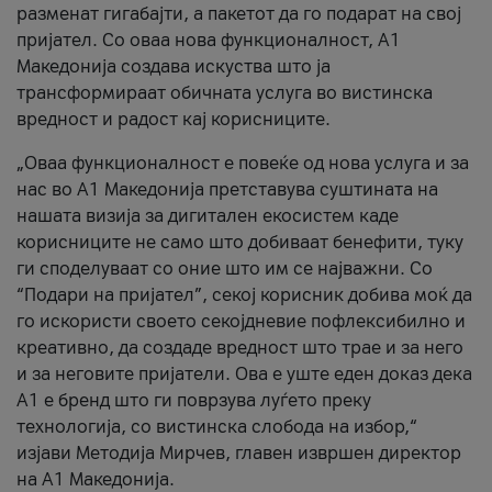
разменат гигабајти, а пакетот да го подарат на свој
пријател. Со оваа нова функционалност, А1
Македонија создава искуства што ја
трансформираат обичната услуга во вистинска
вредност и радост кај корисниците.
„Оваа функционалност е повеќе од нова услуга и за
нас во А1 Македонија претставува суштината на
нашата визија за дигитален екосистем каде
корисниците не само што добиваат бенефити, туку
ги споделуваат со оние што им се најважни. Со
“Подари на пријател”, секој корисник добива моќ да
го искористи своето секојдневие пофлексибилно и
креативно, да создаде вредност што трае и за него
и за неговите пријатели. Ова е уште еден доказ дека
А1 е бренд што ги поврзува луѓето преку
технологија, со вистинска слобода на избор,“
изјави Методија Мирчев, главен извршен директор
на А1 Македонија.