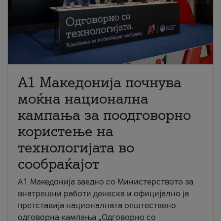
A1 Македонија почнува
моќна национална
кампања за поодговорно
користење на
технологијата во
сообраќајот
A1 Македонија заедно со Министерството за
внатрешни работи денеска и официјално ја
претставија националната општествено
одговорна кампања „Одговорно со