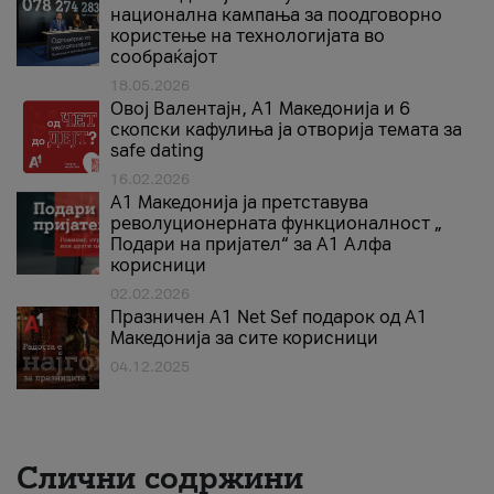
национална кампања за поодговорно
користење на технологијата во
сообраќајот
18.05.2026
Овој Валентајн, A1 Македонија и 6
скопски кафулиња ја отворија темата за
safe dating
16.02.2026
А1 Македонија ја претставува
револуционерната функционалност „
Подари на пријател“ за А1 Алфа
корисници
02.02.2026
Празничен A1 Net Sеf подарок од А1
Македонија за сите корисници
04.12.2025
Слични содржини