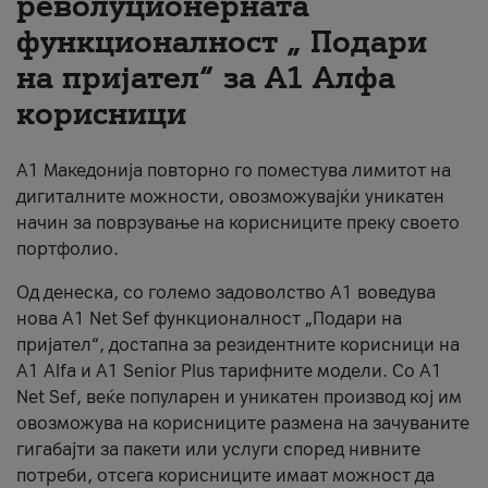
револуционерната
функционалност „ Подари
За нас
на пријател“ за А1 Алфа
#ПодобарОнлајн
корисници
А1 Македонија повторно го поместува лимитот на
дигиталните можности, овозможувајќи уникатен
начин за поврзување на корисниците преку своето
портфолио.
Од денеска, со големо задоволство А1 воведува
нова A1 Net Sef функционалност „Подари на
пријател“, достапна за резидентните корисници на
А1 Alfa и A1 Senior Plus тарифните модели. Со A1
Net Sef, веќе популарен и уникатен производ кој им
овозможува на корисниците размена на зачуваните
гигабајти за пакети или услуги според нивните
потреби, отсега корисниците имаат можност да