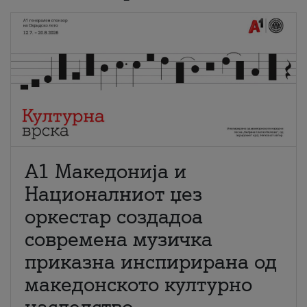
А1 Македонија и
Националниот џез
оркестар создадоа
современа музичка
приказна инспирирана од
македонското културно