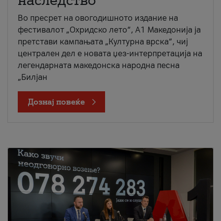
наследство
Во пресрет на овогодишното издание на
фестивалот „Охридско лето“, А1 Македонија ја
претстави кампањата „Културна врска“, чиј
централен дел е новата џез-интерпретација на
легендарната македонска народна песна
„Билјан
Дознај повеќе