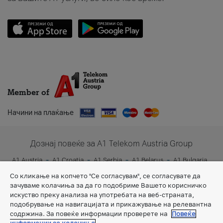
Member of
Начини на плаќање
Дознај повеќе за A1 Telekom Austria Group
A1 Austria
A1 Croatia
A1 Serbia
A1 Belarus
A1 Bulgaria
A1 Slovenia
A1 Digital
Со кликање на копчето "Се согласувам", се согласувате да
зачуваме колачиња за да го подобриме Вашето корисничко
искуство преку анализа на употребата на веб-страната,
подобрување на навигацијата и прикажување на релевантна
содржина. За повеќе информации проверете на
Повеќе