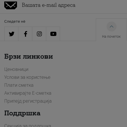
Следете нè
На почеток
Брзи линкови
Ценовници
Услови за користење
Плати сметка
Активирајте Е-сметка
Припејд регистрација
Поддршка
Секција за поддршка