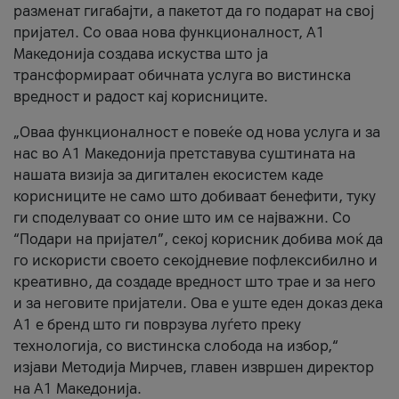
разменат гигабајти, а пакетот да го подарат на свој
пријател. Со оваа нова функционалност, А1
Македонија создава искуства што ја
трансформираат обичната услуга во вистинска
вредност и радост кај корисниците.
„Оваа функционалност е повеќе од нова услуга и за
нас во А1 Македонија претставува суштината на
нашата визија за дигитален екосистем каде
корисниците не само што добиваат бенефити, туку
ги споделуваат со оние што им се најважни. Со
“Подари на пријател”, секој корисник добива моќ да
го искористи своето секојдневие пофлексибилно и
креативно, да создаде вредност што трае и за него
и за неговите пријатели. Ова е уште еден доказ дека
А1 е бренд што ги поврзува луѓето преку
технологија, со вистинска слобода на избор,“
изјави Методија Мирчев, главен извршен директор
на А1 Македонија.