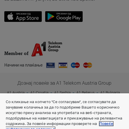
Member of
Начини на плаќање
Дознај повеќе за A1 Telekom Austria Group
A1 Austria
A1 Croatia
A1 Serbia
A1 Belarus
A1 Bulgaria
A1 Slovenia
A1 Digital
Со кликање на копчето "Се согласувам", се согласувате да
зачуваме колачиња за да го подобриме Вашето корисничко
искуство преку анализа на употребата на веб-страната,
подобрување на навигацијата и прикажување на релевантна
содржина. За повеќе информации проверете на
Повеќе