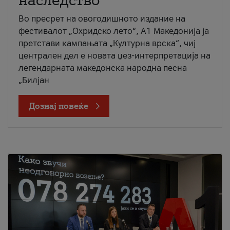
наследство
Во пресрет на овогодишното издание на
фестивалот „Охридско лето“, А1 Македонија ја
претстави кампањата „Културна врска“, чиј
централен дел е новата џез-интерпретација на
легендарната македонска народна песна
„Билјан
Дознај повеќе