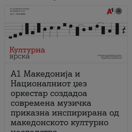
А1 Македонија и
Националниот џез
оркестар создадоа
современа музичка
приказна инспирирана од
македонското културно