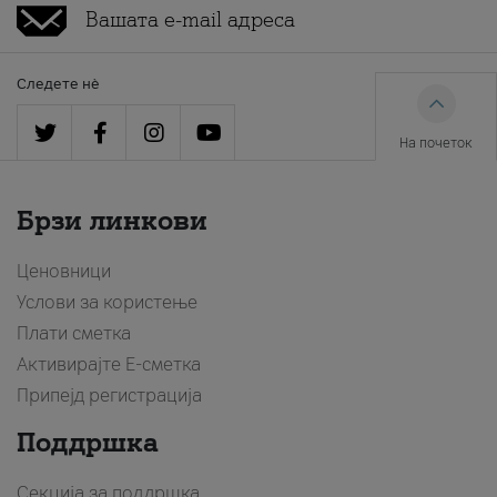
Следете нè
На почеток
Брзи линкови
Ценовници
Услови за користење
Плати сметка
Активирајте Е-сметка
Припејд регистрација
Поддршка
Секција за поддршка