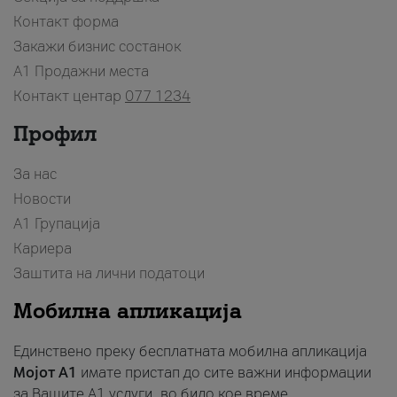
Контакт форма
Закажи бизнис состанок
A1 Продажни места
Контакт центар
077 1234
Профил
За нас
Новости
А1 Групација
Кариера
Заштита на лични податоци
Мобилна апликација
Единствено преку бесплатната мобилна апликација
Мојот A1
имате пристап до сите важни информации
за Вашите A1 услуги, во било кое време.