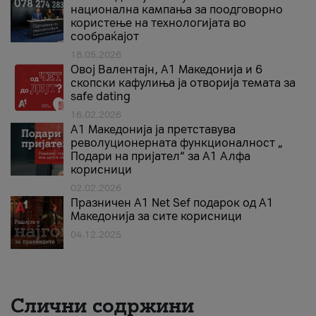
национална кампања за поодговорно
користење на технологијата во
сообраќајот
18.05.2026
Овој Валентајн, A1 Македонија и 6
скопски кафулиња ја отворија темата за
safe dating
16.02.2026
А1 Македонија ја претставува
револуционерната функционалност „
Подари на пријател“ за А1 Алфа
корисници
02.02.2026
Празничен A1 Net Sеf подарок од А1
Македонија за сите корисници
04.12.2025
Слични содржини