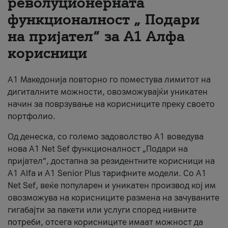
револуционерната
функционалност „ Подари
За нас
на пријател“ за А1 Алфа
#ПодобарОнлајн
корисници
А1 Македонија повторно го поместува лимитот на
дигиталните можности, овозможувајќи уникатен
начин за поврзување на корисниците преку своето
портфолио.
Од денеска, со големо задоволство А1 воведува
нова A1 Net Sef функционалност „Подари на
пријател“, достапна за резидентните корисници на
А1 Alfa и A1 Senior Plus тарифните модели. Со A1
Net Sef, веќе популарен и уникатен производ кој им
овозможува на корисниците размена на зачуваните
гигабајти за пакети или услуги според нивните
потреби, отсега корисниците имаат можност да