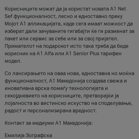
Корисниците можат да ја користат новата А1 Net
Sef функционалност, лесно и едноставно преку
Мојот А1 апликацијата, каде сега имаат можност да
изберат дали зачуваните гигабајти ќе ги разменат за
пакет или сервис за себе или за свој пријател.
Примателот на подарокот исто така треба да биде
корисник на А1 Alfa или A1 Senior Plus тарифен
модел.
Со лансирањето на оваа нова, едноставна но моќна
функционалност, А1 Македонија создава свежа и
иновативна врска помеѓу технологијата и
секојдневието на корисниците, претворајќи ја
лојалноста во вистинско искуство на споделување,
радост и персонализирана вредност.
Контакт за медиуми А1 Македонија:
Емилија Зографска