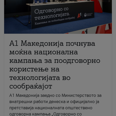
A1 Македонија почнува
моќна национална
кампања за поодговорно
користење на
технологијата во
сообраќајот
A1 Македонија заедно со Министерството за
внатрешни работи денеска и официјално ја
претставија националната општествено
одговорна кампања „Одговорно со