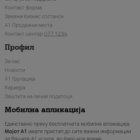
Контакт форма
Закажи бизнис состанок
A1 Продажни места
Контакт центар
077 1234
Профил
За нас
Новости
А1 Групација
Кариера
Заштита на лични податоци
Мобилна апликација
Единствено преку бесплатната мобилна апликација
Мојот A1
имате пристап до сите важни информации
за Вашите A1 услуги, во било кое време.