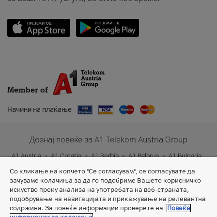
Member of
Начини на плаќање
Дознај повеќе за A1 Telekom Austria Group
A1 Austria
A1 Croatia
A1 Serbia
A1 Belarus
A1 Bulgaria
A1 Slovenia
A1 Digital
Со кликање на копчето "Се согласувам", се согласувате да
зачуваме колачиња за да го подобриме Вашето корисничко
искуство преку анализа на употребата на веб-страната,
подобрување на навигацијата и прикажување на релевантна
содржина. За повеќе информации проверете на
Повеќе