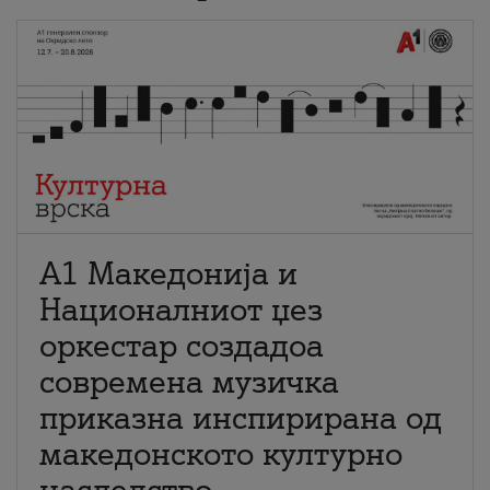
А1 Македонија и
Националниот џез
оркестар создадоа
современа музичка
приказна инспирирана од
македонското културно