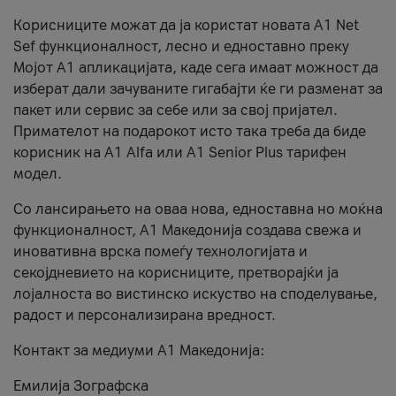
Корисниците можат да ја користат новата А1 Net
Sef функционалност, лесно и едноставно преку
Мојот А1 апликацијата, каде сега имаат можност да
изберат дали зачуваните гигабајти ќе ги разменат за
пакет или сервис за себе или за свој пријател.
Примателот на подарокот исто така треба да биде
корисник на А1 Alfa или A1 Senior Plus тарифен
модел.
Со лансирањето на оваа нова, едноставна но моќна
функционалност, А1 Македонија создава свежа и
иновативна врска помеѓу технологијата и
секојдневието на корисниците, претворајќи ја
лојалноста во вистинско искуство на споделување,
радост и персонализирана вредност.
Контакт за медиуми А1 Македонија:
Емилија Зографска