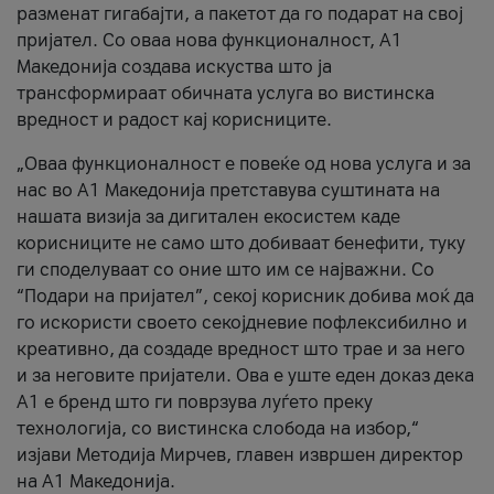
разменат гигабајти, а пакетот да го подарат на свој
пријател. Со оваа нова функционалност, А1
Македонија создава искуства што ја
трансформираат обичната услуга во вистинска
вредност и радост кај корисниците.
„Оваа функционалност е повеќе од нова услуга и за
нас во А1 Македонија претставува суштината на
нашата визија за дигитален екосистем каде
корисниците не само што добиваат бенефити, туку
ги споделуваат со оние што им се најважни. Со
“Подари на пријател”, секој корисник добива моќ да
го искористи своето секојдневие пофлексибилно и
креативно, да создаде вредност што трае и за него
и за неговите пријатели. Ова е уште еден доказ дека
А1 е бренд што ги поврзува луѓето преку
технологија, со вистинска слобода на избор,“
изјави Методија Мирчев, главен извршен директор
на А1 Македонија.