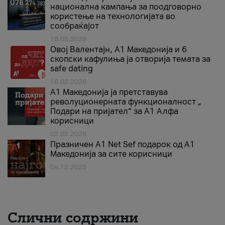
национална кампања за поодговорно
користење на технологијата во
сообраќајот
18.05.2026
Овој Валентајн, A1 Македонија и 6
скопски кафулиња ја отворија темата за
safe dating
16.02.2026
А1 Македонија ја претставува
револуционерната функционалност „
Подари на пријател“ за А1 Алфа
корисници
02.02.2026
Празничен A1 Net Sеf подарок од А1
Македонија за сите корисници
04.12.2025
Слични содржини