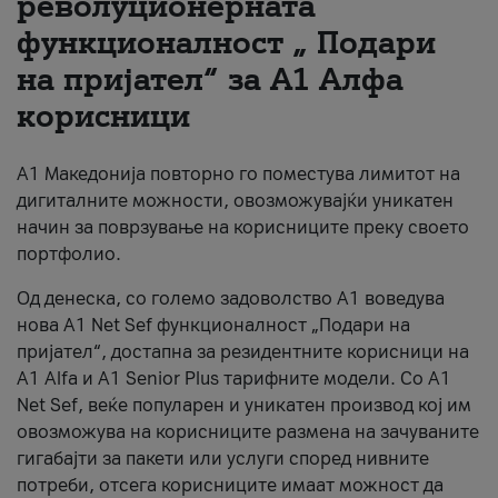
револуционерната
функционалност „ Подари
За нас
на пријател“ за А1 Алфа
#ПодобарОнлајн
корисници
А1 Македонија повторно го поместува лимитот на
дигиталните можности, овозможувајќи уникатен
начин за поврзување на корисниците преку своето
портфолио.
Од денеска, со големо задоволство А1 воведува
нова A1 Net Sef функционалност „Подари на
пријател“, достапна за резидентните корисници на
А1 Alfa и A1 Senior Plus тарифните модели. Со A1
Net Sef, веќе популарен и уникатен производ кој им
овозможува на корисниците размена на зачуваните
гигабајти за пакети или услуги според нивните
потреби, отсега корисниците имаат можност да