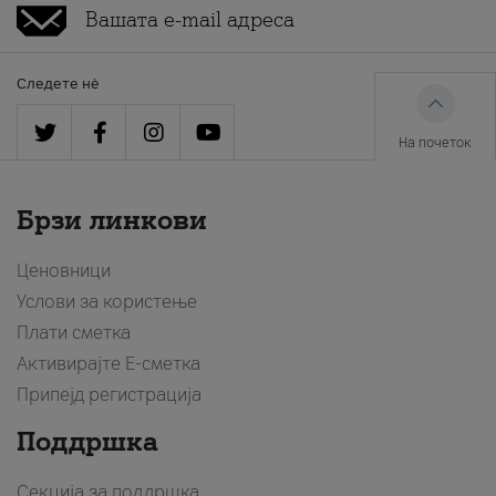
Следете нè
На почеток
Брзи линкови
Ценовници
Услови за користење
Плати сметка
Активирајте Е-сметка
Припејд регистрација
Поддршка
Секција за поддршка