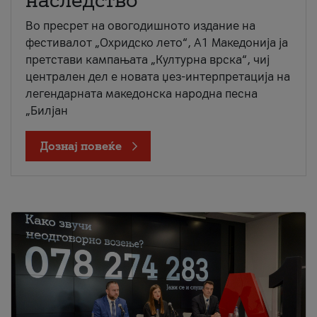
наследство
Во пресрет на овогодишното издание на
фестивалот „Охридско лето“, А1 Македонија ја
претстави кампањата „Културна врска“, чиј
централен дел е новата џез-интерпретација на
легендарната македонска народна песна
„Билјан
Дознај повеќе