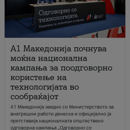
A1 Македонија почнува
моќна национална
кампања за поодговорно
користење на
технологијата во
сообраќајот
A1 Македонија заедно со Министерството за
внатрешни работи денеска и официјално ја
претставија националната општествено
одговорна кампања „Одговорно со