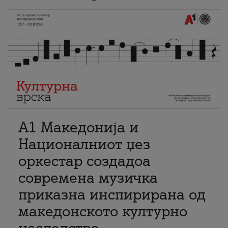
А1 Македонија и
Националниот џез
оркестар создадоа
современа музичка
приказна инспирирана од
македонското културно