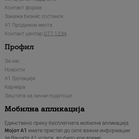
Контакт форма
Закажи бизнис состанок
A1 Продажни места
Контакт центар
077 1234
Профил
За нас
Новости
А1 Групација
Кариера
Заштита на лични податоци
Мобилна апликација
Единствено преку бесплатната мобилна апликација
Мојот A1
имате пристап до сите важни информации
за Вашите A1 услуги, во било кое време.