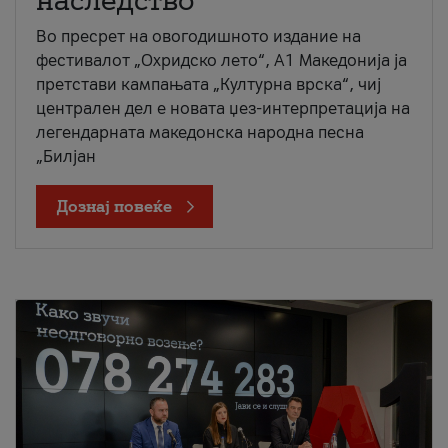
наследство
Во пресрет на овогодишното издание на
фестивалот „Охридско лето“, А1 Македонија ја
претстави кампањата „Културна врска“, чиј
централен дел е новата џез-интерпретација на
легендарната македонска народна песна
„Билјан
Дознај повеќе