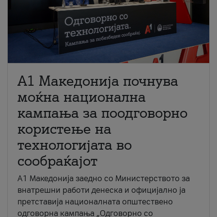
A1 Македонија почнува
моќна национална
кампања за поодговорно
користење на
технологијата во
сообраќајот
A1 Македонија заедно со Министерството за
внатрешни работи денеска и официјално ја
претставија националната општествено
одговорна кампања „Одговорно со