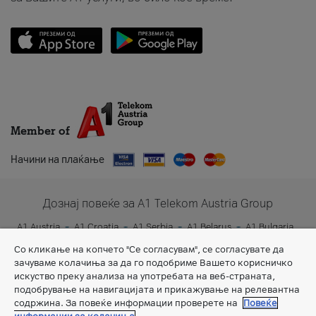
Member of
Начини на плаќање
Дознај повеќе за A1 Telekom Austria Group
A1 Austria
A1 Croatia
A1 Serbia
A1 Belarus
A1 Bulgaria
A1 Slovenia
A1 Digital
Со кликање на копчето "Се согласувам", се согласувате да
зачуваме колачиња за да го подобриме Вашето корисничко
искуство преку анализа на употребата на веб-страната,
подобрување на навигацијата и прикажување на релевантна
содржина. За повеќе информации проверете на
Повеќе