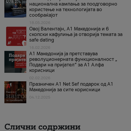
национална кампања за поодговорно
користење на технологијата во
сообраќајот
18.05.2026
Овој Валентајн, A1 Македонија и 6
скопски кафулиња ја отворија темата за
safe dating
16.02.2026
А1 Македонија ја претставува
револуционерната функционалност „
Подари на пријател“ за А1 Алфа
корисници
02.02.2026
Празничен A1 Net Sеf подарок од А1
Македонија за сите корисници
04.12.2025
Слични содржини