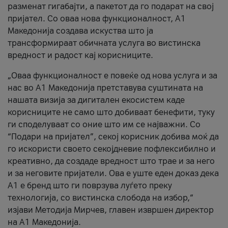
разменат гигабајти, а пакетот да го подарат на свој
пријател. Со оваа нова функционалност, А1
Македонија создава искуства што ја
трансформираат обичната услуга во вистинска
вредност и радост кај корисниците.
„Оваа функционалност е повеќе од нова услуга и за
нас во А1 Македонија претставува суштината на
нашата визија за дигитален екосистем каде
корисниците не само што добиваат бенефити, туку
ги споделуваат со оние што им се најважни. Со
“Подари на пријател”, секој корисник добива моќ да
го искористи своето секојдневие пофлексибилно и
креативно, да создаде вредност што трае и за него
и за неговите пријатели. Ова е уште еден доказ дека
А1 е бренд што ги поврзува луѓето преку
технологија, со вистинска слобода на избор,“
изјави Методија Мирчев, главен извршен директор
на А1 Македонија.