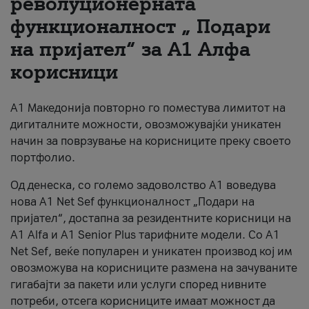
револуционерната
функционалност „ Подари
За нас
на пријател“ за А1 Алфа
#ПодобарОнлајн
корисници
А1 Македонија повторно го поместува лимитот на
дигиталните можности, овозможувајќи уникатен
начин за поврзување на корисниците преку своето
портфолио.
Од денеска, со големо задоволство А1 воведува
нова A1 Net Sef функционалност „Подари на
пријател“, достапна за резидентните корисници на
А1 Alfa и A1 Senior Plus тарифните модели. Со A1
Net Sef, веќе популарен и уникатен производ кој им
овозможува на корисниците размена на зачуваните
гигабајти за пакети или услуги според нивните
потреби, отсега корисниците имаат можност да