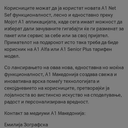
Корисниците можат да ја користат новата А1 Net
Sef функционалност, лесно и едноставно преку
Мојот А1 апликацијата, каде сега имаат можност да
изберат дали зачуваните гигабајти ќе ги разменат за
пакет или сервис за себе или за свој пријател.
Примателот на подарокот исто така треба да биде
корисник на А1 Alfa или A1 Senior Plus тарифен
модел.
Со лансирањето на оваа нова, едноставна но моќна
функционалност, А1 Македонија создава свежа и
иновативна врска помеѓу технологијата и
секојдневието на корисниците, претворајќи ја
лојалноста во вистинско искуство на споделување,
радост и персонализирана вредност.
Контакт за медиуми А1 Македонија:
Емилија Зографска