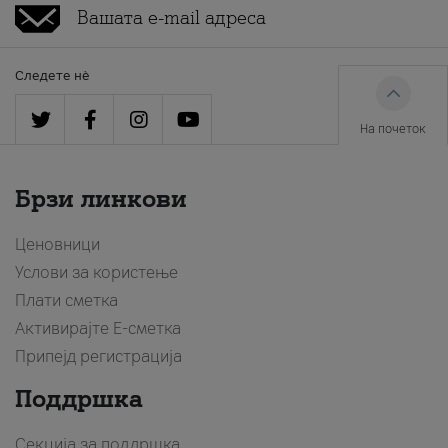
Следете нè
На почеток
Брзи линкови
Ценовници
Услови за користење
Плати сметка
Активирајте Е-сметка
Припејд регистрација
Поддршка
Секција за поддршка